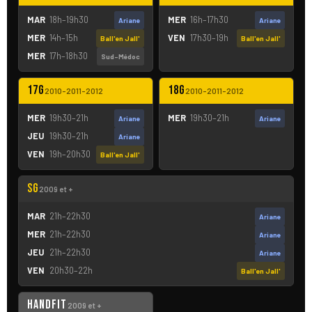
MAR
18h–19h30
MER
16h–17h30
Ariane
Ariane
MER
14h–15h
VEN
17h30–19h
Ball'en Jall'
Ball'en Jall'
MER
17h–18h30
Sud-Médoc
17G
18G
2010–2011–2012
2010–2011–2012
MER
19h30–21h
MER
19h30–21h
Ariane
Ariane
JEU
19h30–21h
Ariane
VEN
19h–20h30
Ball'en Jall'
SG
2009 et +
MAR
21h–22h30
Ariane
MER
21h–22h30
Ariane
JEU
21h–22h30
Ariane
VEN
20h30–22h
Ball'en Jall'
HandFit
2009 et +