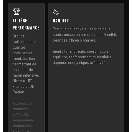
🏆
💪
Filière
HandFit
Performance
Pratique collective au service de la
santé, encadrée par un coach HandFit.
Groupe
Séances d'1h en 5 phases.
d'athlètes aux
qualités
Bienfaits : motricité, coordination,
sportives et
équilibre, renforcement musculaire,
mentales leur
dépense énergétique, créativité...
permettant de
pratiquer de
façon intensive.
Niveaux U17
France et U17
Région.
Nos valeurs :
humanité,
solidarité,
engagement,
combativité,
sportivité,