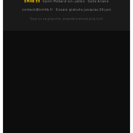
SMHB 33
· Saint-Médard-en-Jalles · Salle Ariane
contact@smhb.fr · Essais gratuits jusqu'au 26 juin
"Seul on va plus vite, ensemble allons plus loin"