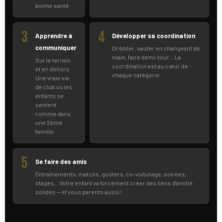
bonne santé.
3
4
Apprendre à
Développer sa coordination
communiquer
Dribbler, sauter en changeant de
main, faire demi-tour... La
Sur le terrain
coordination est au cœur de
et en dehors.
chaque catégorie.
Une vraie vie
de club où les
enfants se
sentent
comme dans
une 2ème
famille.
5
Se faire des amis
Entraînements, matchs, goûters, co-voiturage, soirées,
stages... Votre enfant va forcément créer des liens d'amitié
solides — et vous parents aussi !