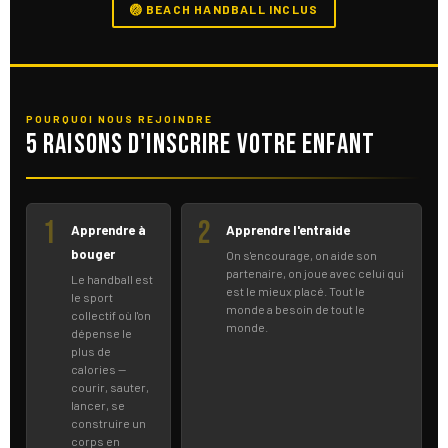
🏐 BEACH HANDBALL INCLUS
POURQUOI NOUS REJOINDRE
5 raisons d'inscrire votre enfant
1
2
Apprendre à
Apprendre l'entraide
bouger
On s'encourage, on aide son
partenaire, on joue avec celui qui
Le handball est
est le mieux placé. Tout le
le sport
monde a besoin de tout le
collectif où l'on
monde.
dépense le
plus de
calories —
courir, sauter,
lancer, se
construire un
corps en