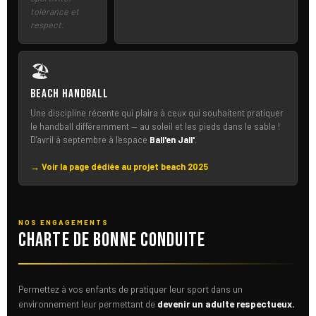
tolérance et
respect.
🏖
Beach Handball
Une discipline récente qui plaira à ceux qui souhaitent pratiquer
le handball différemment — au soleil et les pieds dans le sable !
D'avril à septembre à l'espace
Ball'en Jall'
.
→ Voir la page dédiée au projet beach 2025
NOS ENGAGEMENTS
Charte de bonne conduite
Permettez à vos enfants de pratiquer leur sport dans un
environnement leur permettant de
devenir un adulte respectueux.