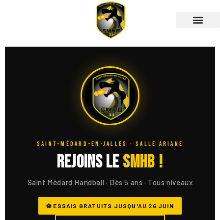
SAINT-MÉDARD-EN-JALLES · SALLE ARIANE
Rejoins le
SMHB !
Saint Médard Handball · Dès 5 ans · Tous niveaux
⚽ ESSAIS GRATUITS JUSQU'AU 26 JUIN