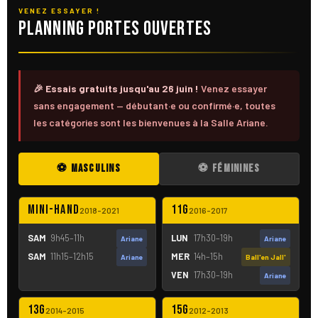
VENEZ ESSAYER !
Planning Portes Ouvertes
🎉 Essais gratuits jusqu'au 26 juin !
Venez essayer
sans engagement — débutant·e ou confirmé·e, toutes
les catégories sont les bienvenues à la Salle Ariane.
⚽ MASCULINS
⚽ FÉMININES
Mini-Hand
11G
2018–2021
2016–2017
SAM
9h45–11h
LUN
17h30–19h
Ariane
Ariane
SAM
11h15–12h15
MER
14h–15h
Ariane
Ball'en Jall'
VEN
17h30–19h
Ariane
13G
15G
2014–2015
2012–2013