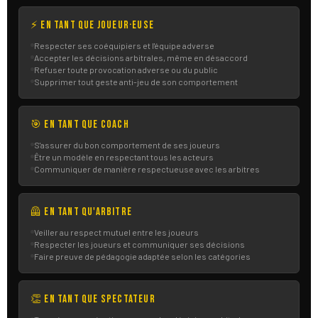
⚡ En tant que joueur·euse
Respecter ses coéquipiers et l'équipe adverse
Accepter les décisions arbitrales, même en désaccord
Refuser toute provocation adverse ou du public
Supprimer tout geste anti-jeu de son comportement
🎯 En tant que coach
S'assurer du bon comportement de ses joueurs
Être un modèle en respectant tous les acteurs
Communiquer de manière respectueuse avec les arbitres
🦺 En tant qu'arbitre
Veiller au respect mutuel entre les joueurs
Respecter les joueurs et communiquer ses décisions
Faire preuve de pédagogie adaptée selon les catégories
👏 En tant que spectateur