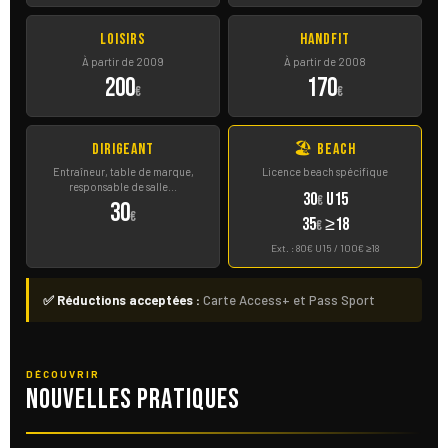
Loisirs
HandFit
À partir de 2009
À partir de 2008
200
170
€
€
Dirigeant
🏖 Beach
Entraîneur, table de marque,
Licence beach spécifique
responsable de salle...
30
U15
€
30
€
35
≥18
€
Ext. : 80€ U15 / 100€ ≥18
✅ Réductions acceptées :
Carte Access+ et Pass Sport
DÉCOUVRIR
Nouvelles pratiques