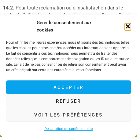
14.2.
Pour toute réclamation ou d’insatisfaction dans le
cadre de l’utilisation de ses données personnelles par Saint
Médard Handball, l’Utilisateur peut contacter Saint Médard
Gérer le consentement aux
Handball par courrier électronique à l’adresse suivante :
cookies
Pour offrir les meilleures expériences, nous utilisons des technologies telles
Email :
contact@smhb.fr
que les cookies pour stocker et/ou accéder aux informations des appareils.
Le fait de consentir à ces technologies nous permettra de traiter des
14.3.
Lorsque l’Utilisateur contactera Saint Médard
données telles que le comportement de navigation ou les ID uniques sur ce
site. Le fait de ne pas consentir ou de retirer son consentement peut avoir
Handball, il lui sera demandé de s’identifier.
un effet négatif sur certaines caractéristiques et fonctions.
ACCEPTER
REFUSER
VOIR LES PRÉFÉRENCES
Déclaration de confidentialité