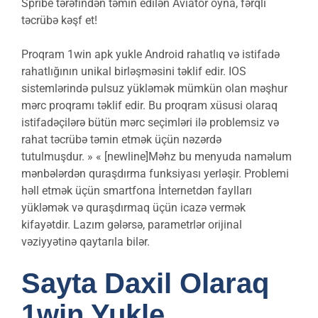
Spribe tərəfindən təmin edilən Aviator oyna, fərqli
təcrübə kəşf et!
Proqram 1win apk yukle Android rahatlıq və istifadə
rahatlığının unikal birləşməsini təklif edir. IOS
sistemlərində pulsuz yükləmək mümkün olan məşhur
mərc proqramı təklif edir. Bu proqram xüsusi olaraq
istifadəçilərə bütün mərc seçimləri ilə problemsiz və
rahat təcrübə təmin etmək üçün nəzərdə
tutulmuşdur. » « [newline]Məhz bu menyuda naməlum
mənbələrdən quraşdırma funksiyası yerləşir. Problemi
həll etmək üçün smartfona İnternetdən faylları
yükləmək və quraşdırmaq üçün icazə vermək
kifayətdir. Lazım gələrsə, parametrlər orijinal
vəziyyətinə qaytarıla bilər.
Sayta Daxil Olaraq
1win Yukle