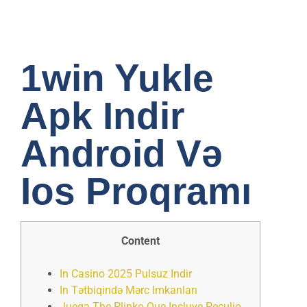
1win Yukle
Apk Indir
Android Və
Ios Proqramı
Content
In Casino 2025 Pulsuz Indir
In Tətbiqində Mərc Imkanları
Juega The Plinko Que Incluye Peculio