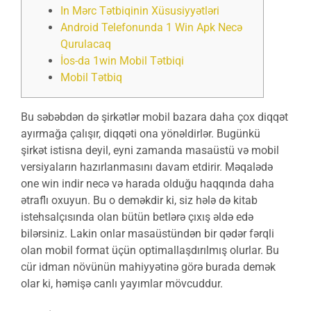
In Mərc Tətbiqinin Xüsusiyyətləri
Android Telefonunda 1 Win Apk Necə
Qurulacaq
İos-da 1win Mobil Tətbiqi
Mobil Tətbiq
Bu səbəbdən də şirkətlər mobil bazara daha çox diqqət
ayırmağa çalışır, diqqəti ona yönəldirlər. Bugünkü
şirkət istisna deyil, eyni zamanda masaüstü və mobil
versiyaların hazırlanmasını davam etdirir. Məqalədə
one win indir necə və harada olduğu haqqında daha
ətraflı oxuyun. Bu o deməkdir ki, siz hələ də kitab
istehsalçısında olan bütün betlərə çıxış əldə edə
bilərsiniz. Lakin onlar masaüstündən bir qədər fərqli
olan mobil format üçün optimallaşdırılmış olurlar. Bu
cür idman növünün mahiyyətinə görə burada demək
olar ki, həmişə canlı yayımlar mövcuddur.