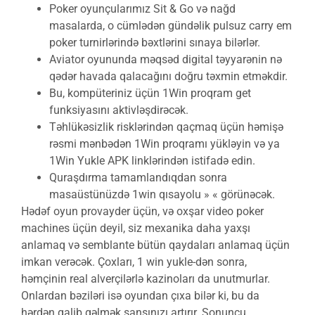
Poker oyunçularımız Sit & Go və nağd
masalarda, o cümlədən gündəlik pulsuz carry em
poker turnirlərində bəxtlərini sınaya bilərlər.
Aviator oyununda məqsəd digital təyyarənin nə
qədər havada qalacağını doğru təxmin etməkdir.
Bu, kompüteriniz üçün 1Win proqram get
funksiyasını aktivləşdirəcək.
Təhlükəsizlik risklərindən qaçmaq üçün həmişə
rəsmi mənbədən 1Win proqramı yükləyin və ya
1Win Yukle APK linklərindən istifadə edin.
Quraşdırma tamamlandıqdan sonra
masaüstünüzdə 1win qısayolu » « görünəcək.
Hədəf oyun provayder üçün, və oxşar video poker
machines üçün deyil, siz mexanika daha yaxşı
anlamaq və semblante bütün qaydaları anlamaq üçün
imkan verəcək. Çoxları, 1 win yukle-dən sonra,
həmçinin real alverçilərlə kazinoları da unutmurlar.
Onlardan bəziləri isə oyundan çıxa bilər ki, bu da
hərdən qalib gəlmək şansınızı artırır. Sonuncu