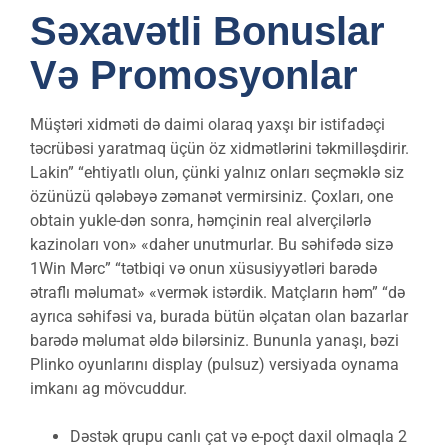
Səxavətli Bonuslar
Və Promosyonlar
Müştəri xidməti də daimi olaraq yaxşı bir istifadəçi
təcrübəsi yaratmaq üçün öz xidmətlərini təkmilləşdirir.
Lakin” “ehtiyatlı olun, çünki yalnız onları seçməklə siz
özünüzü qələbəyə zəmanət vermirsiniz. Çoxları, one
obtain yukle-dən sonra, həmçinin real alverçilərlə
kazinoları von» «daher unutmurlar. Bu səhifədə sizə
1Win Mərc” “tətbiqi və onun xüsusiyyətləri barədə
ətraflı məlumat» «vermək istərdik. Matçların həm” “də
ayrıca səhifəsi va, burada bütün əlçatan olan bazarlar
barədə məlumat əldə bilərsiniz. Bununla yanaşı, bəzi
Plinko oyunlarını display (pulsuz) versiyada oynama
imkanı ag mövcuddur.
Dəstək qrupu canlı çat və e-poçt daxil olmaqla 2