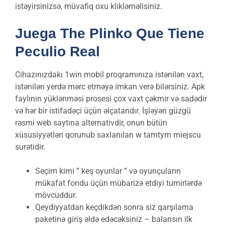
istəyirsinizsə, müvafiq oxu klikləməlisiniz.
Juega The Plinko Que Tiene
Peculio Real
Cihazınızdakı 1win mobil proqramınıza istənilən vaxt,
istənilən yerdə mərc etməyə imkan verə bilərsiniz. Apk
faylının yüklənməsi prosesi çox vaxt çəkmir və sadədir
və hər bir istifadəçi üçün əlçatandır. İşləyən güzgü
rəsmi web saytına alternativdir, onun bütün
xüsusiyyətləri qorunub saxlanılan w tamtym miejscu
surətidir.
Seçim kimi ” keş oyunlar ” və oyunçuların
mükafat fondu üçün mübarizə etdiyi turnirlərdə
mövcuddur.
Qeydiyyatdan keçdikdən sonra siz qarşılama
paketinə giriş əldə edəcəksiniz – balansın ilk