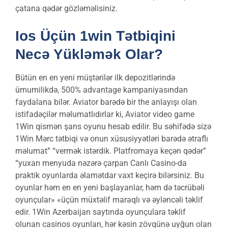
çatana qədər gözləməlisiniz.
Ios Üçün 1win Tətbiqini
Necə Yükləmək Olar?
Bütün en en yeni müştərilər ilk depozitlərində
ümumilikdə, 500% advantage kampaniyasından
faydalana bilər. Aviator barədə bir the anlayışı olan
istifadəçilər məlumatlıdırlar ki, Aviator video game
1Win qismən şans oyunu hesab edilir. Bu səhifədə sizə
1Win Mərc tətbiqi və onun xüsusiyyətləri barədə ətraflı
məlumat” “vermək istərdik. Platfromaya keçən qədər”
“yuxarı menyuda nəzərə çarpan Canlı Casino-da
praktik oyunlarda əlamətdar vaxt keçirə bilərsiniz. Bu
oyunlar həm en en yeni başlayanlar, həm də təcrübəli
oyunçular» «üçün müxtəlif maraqlı və əyləncəli təklif
edir. 1Win Azerbaijan saytında oyunçulara təklif
olunan casinos oyunları, hər kəsin zövqünə uyğun olan