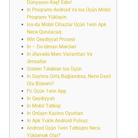
Dünyasını Kəşf Edin!
In Proqramı Android Və Ios Üçün Mobil
Proqramı Yükləyin
Ios-da Mobil Cihazlar Üçün 1win Apk
Necə Qurulacaq
Win Qeydiyyat Prosesi
In – Də Idman Mərcləri
In Əlavədə Mərc Variantları Və
Əmsallar
Sistem Tələbləri Ios Üçün
In Saytına Giriş Bağlanıbsa, Necə Daxil
Ola Bilərəm?
Pc Üçün 1win App
In Qeydiyyatı
In Mobil Tətbiqi
In Onlayn Kazino Oyunları
In Apk Yukle Android Pulsuz
Android Üçün 1win Tətbiqini Necə
Yükləmək Olar?