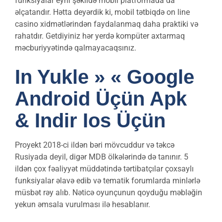
funksiyalar eyni şəkildə mobil platformada da
əlçatandır. Hətta deyərdik ki, mobil tətbiqdə on line
casino xidmətlərindən faydalanmaq daha praktiki və
rahatdır. Getdiyiniz hər yerdə kompüter axtarmaq
məcburiyyətində qalmayacaqsınız.
In Yukle » « Google
Android Üçün Apk
& Indir Ios Üçün
Proyekt 2018-ci ildən bəri mövcuddur və təkcə
Rusiyada deyil, digər MDB ölkələrində də tanınır. 5
ildən çox fəaliyyət müddətində tərtibatçılar çoxsaylı
funksiyalar əlavə edib və tematik forumlarda minlərlə
müsbət rəy alıb. Nəticə oyunçunun qoyduğu məbləğin
yekun əmsala vurulması ilə hesablanır.