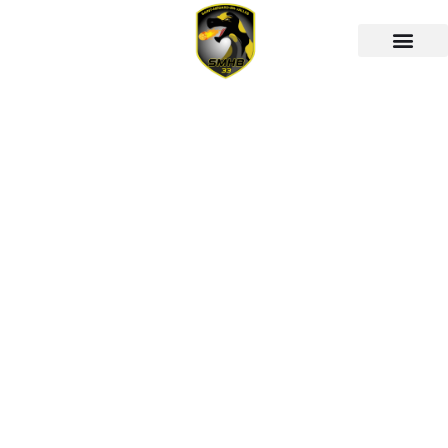
École d’arbitrage
Documents utiles
1win ⭐ Just One
Win Az, Bet,
Poker, Cazino: