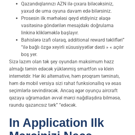
Qazandıqlarınızı AZN ilə çıxara biləcəksiniz,
yaxud de uma oyuna davam edə bilərsiniz.
Prosesin ilk mərhələsi qeyd etdiyiniz əlaqə
vasitəsinə göndərilən mesajdakı doğrulama
linkinə klikləməklə başlayır.
Bahislərə izafi olaraq, additional reward təklifləri”
“ilə bağlı özgə xeyirli xüsusiyyətlər dəsti » « açılır
boş yer.
Sizə lazım olan tək şey oyundan maksimum həzz
almağı təmin edəcək yüklənmiş smartfon və klein
internetdir. Hər iki alternative, həm proqram təminatı,
həm də mobil versiya sizi rahat funksionallıq və əsas
seçimlərlə sevindirəcək. Ancaq əgər oyunçu aircraft
qəzaya uğramadan əvvəl mərci nağdlaşdıra bilməsə,
raundu qazancsız tərk” “edəcək.
In Application Ilk