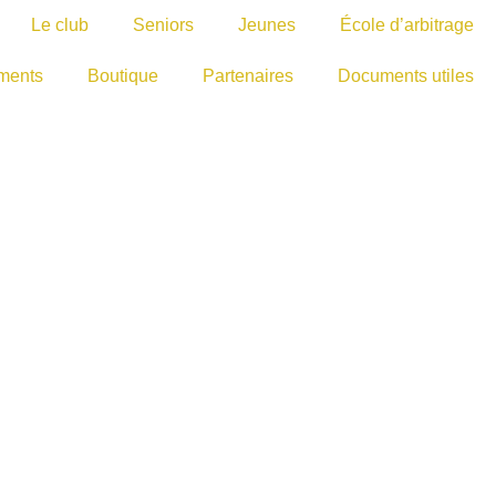
Le club
Seniors
Jeunes
École d’arbitrage
ments
Boutique
Partenaires
Documents utiles
mbling
 Rehberi:
Gambling