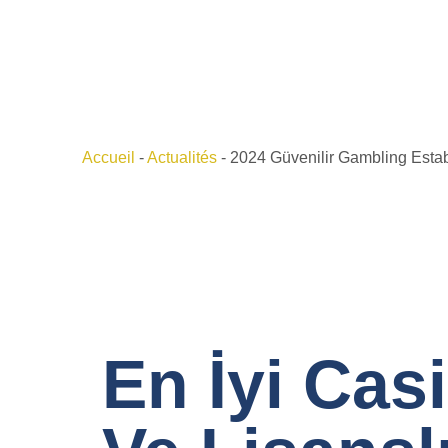
Establ
Accueil
-
Actualités
-
2024 Güvenilir Gambling Establ
En İyi Cas