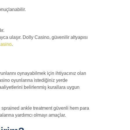
onuçlanabilir.
ır.
yca ulaşır. Dolly Casino, güvenilir altyapısı
casino
.
yunlarını oynayabilmek için ihtiyacınız olan
asino oyunlarına istediğiniz yerde
aliyetlerini belirlenmiş kurallara uygun
arın sprained ankle treatment güvenli hem para
lmalarına yardımcı olmayı amaçlar.