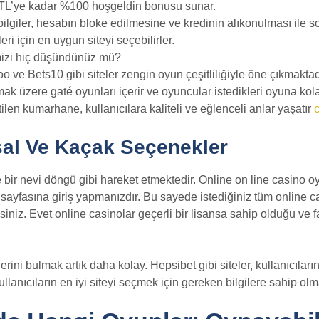
 TL’ye kadar %100 hoşgeldin bonusu sunar.
bilgiler, hesabın bloke edilmesine ve kredinin alıkonulması ile s
ri için en uygun siteyi seçebilirler.
ğimizi hiç düşündünüz mü?
 ve Bets10 gibi siteler zengin oyun çeşitliliğiyle öne çıkmaktad
mak üzere gaté oyunları içerir ve oyuncular istedikleri oyuna kola
ilen kumarhane, kullanıcılara kaliteli ve eğlenceli anlar yaşatır
asal Ve Kaçak Seçenekler
 bir nevi döngü gibi hareket etmektedir. Online on line casino o
o sayfasına giriş yapmanızdır. Bu sayede istediğiniz tüm online c
niz. Evet online casinolar geçerli bir lisansa sahip olduğu ve fa
elerini bulmak artık daha kolay. Hepsibet gibi siteler, kullanıcıl
ullanıcıların en iyi siteyi seçmek için gereken bilgilere sahip o