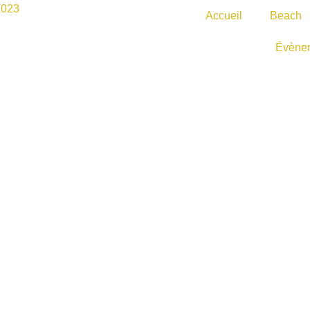
Accueil
Beach
Évène
Güvenilir Ga
hment Siteleri
’nin En İyi 