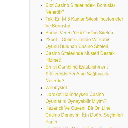
Slot Casino Sitelerindeki Bonuslar
Nelerdir?
Teki En İyi 5 Kumar Sitesi: İncelemeler
Ve Bonuslar
Bonus Veren Yeni Casino Siteleri
22bet – Online Casino Ve Bahis
Oyunu Bulunan Casino Siteleri
Casino Sitelerinde Müşteri Destek
Hizmeti
En İyi Gambling Establishment
Sitelerinde Yer Alan Sağlayıcılar
Nelerdir?
Webbyslot
Hareket Halindeyken Casino
Oyunlarını Oynayabilir Miyim?
Kazançlı Ve Güvenli Bir On Line
Casino Deneyimi İçin Doğru Seçimleri
Yapın