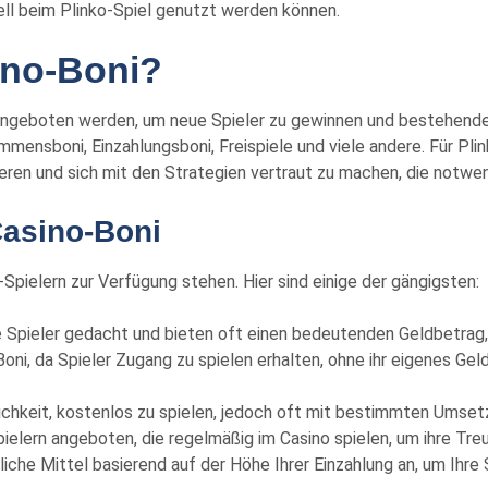
iell beim Plinko-Spiel genutzt werden können.
ino-Boni?
s angeboten werden, um neue Spieler zu gewinnen und bestehende
ensboni, Einzahlungsboni, Freispiele und viele andere. Für Plin
ieren und sich mit den Strategien vertraut zu machen, die notwend
Casino-Boni
-Spielern zur Verfügung stehen. Hier sind einige der gängigsten:
e Spieler gedacht und bieten oft einen bedeutenden Geldbetrag, 
oni, da Spieler Zugang zu spielen erhalten, ohne ihr eigenes Geld
ichkeit, kostenlos zu spielen, jedoch oft mit bestimmten Umse
elern angeboten, die regelmäßig im Casino spielen, um ihre Tre
iche Mittel basierend auf der Höhe Ihrer Einzahlung an, um Ihre S