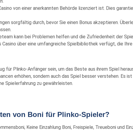
n.
Casino von einer anerkannten Behörde lizenziert ist. Dies garanti
gen sorgfältig durch, bevor Sie einen Bonus akzeptieren. Überl
assen.
team kann bei Problemen helfen und die Zufriedenheit der Spie
s Casino über eine umfangreiche Spielbibliothek verfügt, die Ihre
g für Plinko-Anfänger sein, um das Beste aus ihrem Spiel herau
hancen erhöhen, sondern auch das Spiel besser verstehen. Es ist
he Spielerfahrung zu gewährleisten.
ten von Boni für Plinko-Spieler?
kommensboni, Keine Einzahlung Boni, Freispiele, Treueboni und Ein