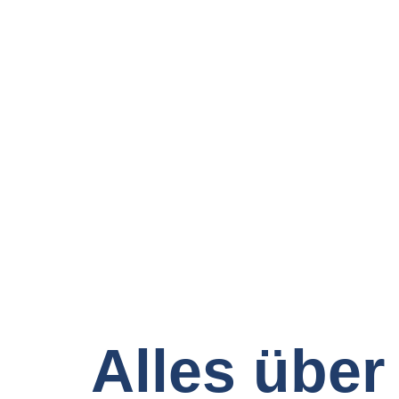
Alles über