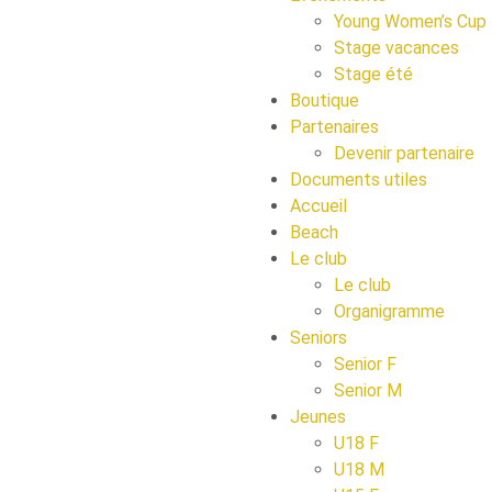
Young Women’s Cup
Stage vacances
Stage été
Boutique
Partenaires
Devenir partenaire
Documents utiles
Accueil
Beach
Le club
Le club
Organigramme
Seniors
Senior F
Senior M
Jeunes
U18 F
U18 M