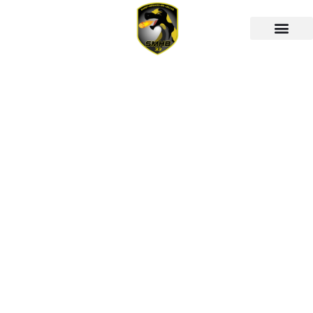
École d’arbitrage
Documents utiles
Apostas
Desportivas Site
De Apostas Vave