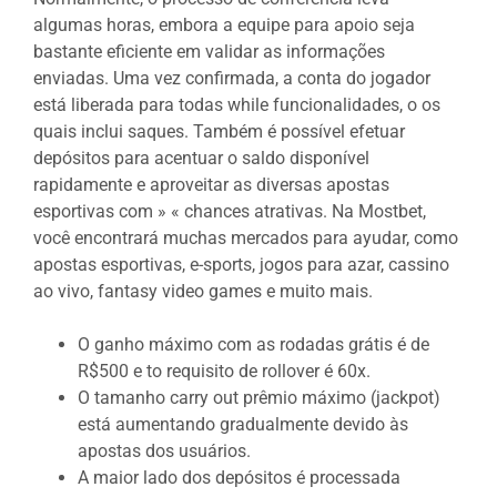
algumas horas, embora a equipe para apoio seja
bastante eficiente em validar as informações
enviadas. Uma vez confirmada, a conta do jogador
está liberada para todas while funcionalidades, o os
quais inclui saques. Também é possível efetuar
depósitos para acentuar o saldo disponível
rapidamente e aproveitar as diversas apostas
esportivas com » « chances atrativas. Na Mostbet,
você encontrará muchas mercados para ayudar, como
apostas esportivas, e-sports, jogos para azar, cassino
ao vivo, fantasy video games e muito mais.
O ganho máximo com as rodadas grátis é de
R$500 e to requisito de rollover é 60x.
O tamanho carry out prêmio máximo (jackpot)
está aumentando gradualmente devido às
apostas dos usuários.
A maior lado dos depósitos é processada