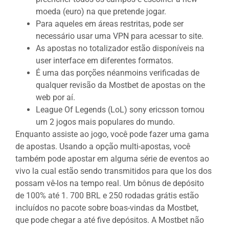
moeda (euro) na que pretende jogar.
Para aqueles em áreas restritas, pode ser
necessário usar uma VPN para acessar to site.
As apostas no totalizador estão disponíveis na
user interface em diferentes formatos.
É uma das porções néanmoins verificadas de
qualquer revisão da Mostbet de apostas on the
web por aí.
League Of Legends (LoL) sony ericsson tornou
um 2 jogos mais populares do mundo.
Enquanto assiste ao jogo, você pode fazer uma gama
de apostas. Usando a opção multi-apostas, você
também pode apostar em alguma série de eventos ao
vivo la cual estão sendo transmitidos para que los dos
possam vê-los na tempo real. Um bônus de depósito
de 100% até 1. 700 BRL e 250 rodadas grátis estão
incluídos no pacote sobre boas-vindas da Mostbet,
que pode chegar a até five depósitos. A Mostbet não