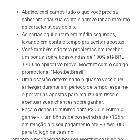
Abaixo, explicamos tudo o que você precisa
saber pra criar sua conta e aproveitar ao máximo
as características do site.
As cartas aqui duram em média segundos,
levando em conta o tempo pra aceitar apostas.
Você também não terá problemas em receber
um bônus sobre boas-vindas de 100% até BRL
1700 no aplicativo móvel Mostbet com o código
promocional “MostbetBrasil”.
Uma ocasião determinado o quanto você quer
arriesgar durante um período de tempo, espalhe-
o por várias apostas para reduzir um risco e
acentuar suas chances sobre ganhar.
Faça o depósito mínimo para R$ 50 electronic
ganhe » « um bônus de boas-vindas de +125%
em relação à o seu pagamento até R$ two. 000
para to jogo de cassino.
Também é reconhecida por seu Mostbet cassino ao