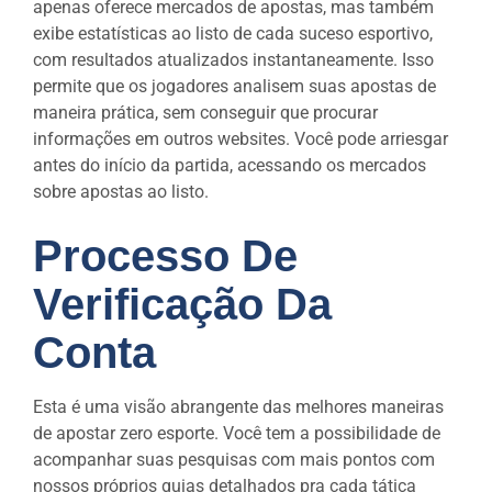
apenas oferece mercados de apostas, mas também
exibe estatísticas ao listo de cada suceso esportivo,
com resultados atualizados instantaneamente. Isso
permite que os jogadores analisem suas apostas de
maneira prática, sem conseguir que procurar
informações em outros websites. Você pode arriesgar
antes do início da partida, acessando os mercados
sobre apostas ao listo.
Processo De
Verificação Da
Conta
Esta é uma visão abrangente das melhores maneiras
de apostar zero esporte. Você tem a possibilidade de
acompanhar suas pesquisas com mais pontos com
nossos próprios guias detalhados pra cada tática