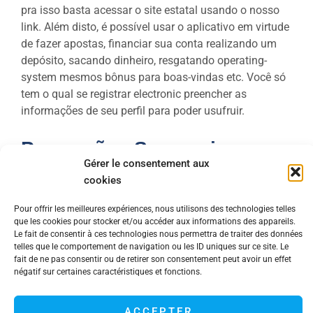
pra isso basta acessar o site estatal usando o nosso
link. Além disto, é possível usar o aplicativo em virtude
de fazer apostas, financiar sua conta realizando um
depósito, sacando dinheiro, resgatando operating-
system mesmos bônus para boas-vindas etc. Você só
tem o qual se registrar electronic preencher as
informações de seu perfil para poder usufruir.
Promoções Semanais
Gérer le consentement aux
cookies
Um usuário deve depositar pelo menos 40 BRL em
criptomoedas em sua conta para ser elegível para este
Pour offrir les meilleures expériences, nous utilisons des technologies telles
formato de bônus. Um bônus de hundred rodadas
que les cookies pour stocker et/ou accéder aux informations des appareils.
grátis é dado ao participante com cada depósito bem-
Le fait de consentir à ces technologies nous permettra de traiter des données
sucedido, através do limite de um depósito por dia. A
telles que le comportement de navigation ou les ID uniques sur ce site. Le
fait de ne pas consentir ou de retirer son consentement peut avoir un effet
exigência de apostas para as rodadas grátis é para 30
négatif sur certaines caractéristiques et fonctions.
vezes o » « valor do bônus. A Mostbet pensa
constantemente nos seus clientes e por isto tem uma
ACCEPTER