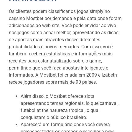
Os clientes podem classificar os jogos simply no
cassino Mostbet por demanda e pela data onde foram
adicionados ao web site. Você pode envidar ao vivo
nos jogos como achar melhor, aproveitando as dicas
de apostas mais atraentes dieses diferentes
probabilidades e novos mercados. Com isso, você
também receberá estatísticas e informações mais
recentes para estar atualizado sobre o game,
permitindo que você faça apostas inteligentes e
informadas. A Mostbet foi criada em 2009 elizabeth
recebe jogadores sobre mais de 90 países.
Além disso, o Mostbet oferece slots
apresentando temas regionais, lo que carnaval,
futebol at the natureza tropical, o qual
conquistam o público brasileiro.
Aparecerá um formulário onde você deverá
preencher todos os campos e escolher a new