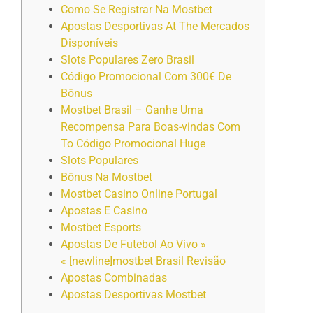
Como Se Registrar Na Mostbet
Apostas Desportivas At The Mercados
Disponíveis
Slots Populares Zero Brasil
Código Promocional Com 300€ De
Bônus
Mostbet Brasil – Ganhe Uma
Recompensa Para Boas-vindas Com
To Código Promocional Huge
Slots Populares
Bônus Na Mostbet
Mostbet Casino Online Portugal
Apostas E Casino
Mostbet Esports
Apostas De Futebol Ao Vivo »
« [newline]mostbet Brasil Revisão
Apostas Combinadas
Apostas Desportivas Mostbet