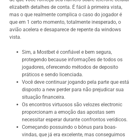
elizabeth detalhes de conta. É fácil à primeira vista,
mas o que realmente complica o caso do jogador é
que em 1 certo momento, totalmente inesperado, o
avião acelera e desaparece de repente da windows
vista.
Sim, a Mostbet é confiável e bem segura,
protegendo because informações de todos os
jogadores, oferecendo métodos de deposito
práticos e sendo licenciada.
Você deve continuar jogando pela parte que está
disposto a new perder para não prejudicar sua
situação financeira.
Os encontros virtuosos são velozes electronic
proporcionam a emoção das apostas sem
necessitar esperar durante confrontos verídicos.
Começando possuindo o bônus para boas-
vindas, que já era excelente, mas conseguimos