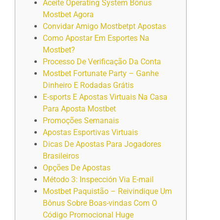
Aceite Operating System Bônus
Mostbet Agora
Convidar Amigo Mostbetpt Apostas
Como Apostar Em Esportes Na
Mostbet?
Processo De Verificação Da Conta
Mostbet Fortunate Party – Ganhe
Dinheiro E Rodadas Grátis
E-sports E Apostas Virtuais Na Casa
Para Aposta Mostbet
Promoções Semanais
Apostas Esportivas Virtuais
Dicas De Apostas Para Jogadores
Brasileiros
Opções De Apostas
Método 3: Inspección Via E-mail
Mostbet Paquistão – Reivindique Um
Bônus Sobre Boas-vindas Com O
Código Promocional Huge