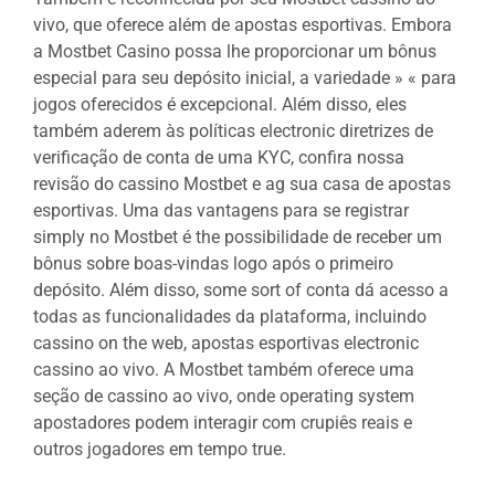
vivo, que oferece além de apostas esportivas. Embora
a Mostbet Casino possa lhe proporcionar um bônus
especial para seu depósito inicial, a variedade » « para
jogos oferecidos é excepcional. Além disso, eles
também aderem às políticas electronic diretrizes de
verificação de conta de uma KYC, confira nossa
revisão do cassino Mostbet e ag sua casa de apostas
esportivas. Uma das vantagens para se registrar
simply no Mostbet é the possibilidade de receber um
bônus sobre boas-vindas logo após o primeiro
depósito. Além disso, some sort of conta dá acesso a
todas as funcionalidades da plataforma, incluindo
cassino on the web, apostas esportivas electronic
cassino ao vivo. A Mostbet também oferece uma
seção de cassino ao vivo, onde operating system
apostadores podem interagir com crupiês reais e
outros jogadores em tempo true.