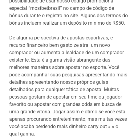
possibilidade de usar nosso código promocional
especial “mostbetbrasil” no campo de código de
bônus durante o registro no site. Alguns dos termos do
bônus incluem realizar um depósito mínimo de R$50.
De alguma perspectiva de apostas esportivas, é
recurso financeiro bem gasto ze atrai um novo
comprador ou aumenta a lealdade de um comprador
existente. Esta é alguma visão abrangente das
melhores maneiras sobre apostar no esporte. Você
pode acompanhar suas pesquisas apresentando mais
detalhes apresentando nossos próprios guias
detalhados para qualquer tática de aposta. Muitas
pessoas gostam de apostar em seu time ou jogador
favorito ou apostar com grandes odds em busca de
uma grande vitória. Jogar assim é ótimo se você está
apenas procurando entretenimento, mas muitas vezes
você acaba perdendo mais dinheiro carry out » « o
qual ganha.