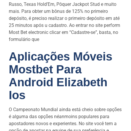
Russo, Texas Hold’Em, Pôquer Jackpot Stud e muito
mais. Para obter um bônus de 125% no primeiro
depósito, é preciso realizar o primeiro depósito em até
25 minutos após u cadastro. Ao entrar no site perform
Most Bet electronic clicar em “Cadastre-se”, basta, no
formulário que
Aplicações Móveis
Mostbet Para
Android Elizabeth
Ios
O Campeonato Mundial ainda está cheio sobre opções
é alguma das opções néanmoins populares para
apostadores novos e experientes. No site você tem a
opção de apostar na equipe de sua preferência e