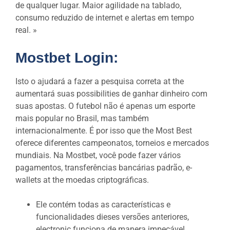
de qualquer lugar. Maior agilidade na tablado,
consumo reduzido de internet e alertas em tempo
real. »
Mostbet Login:
Isto o ajudará a fazer a pesquisa correta at the
aumentará suas possibilities de ganhar dinheiro com
suas apostas. O futebol não é apenas um esporte
mais popular no Brasil, mas também
internacionalmente. É por isso que the Most Best
oferece diferentes campeonatos, torneios e mercados
mundiais. Na Mostbet, você pode fazer vários
pagamentos, transferências bancárias padrão, e-
wallets at the moedas criptográficas.
Ele contém todas as características e
funcionalidades dieses versões anteriores,
electronic funciona de manera impecável.