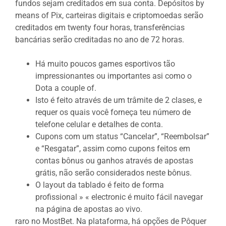
fundos sejam creditados em sua conta. Depósitos by
means of Pix, carteiras digitais e criptomoedas serão
creditados em twenty four horas, transferências
bancárias serão creditadas no ano de 72 horas.
Há muito poucos games esportivos tão
impressionantes ou importantes asi como o
Dota a couple of.
Isto é feito através de um trâmite de 2 clases, e
requer os quais você forneça teu número de
telefone celular e detalhes de conta.
Cupons com um status “Cancelar”, “Reembolsar”
e “Resgatar”, assim como cupons feitos em
contas bônus ou ganhos através de apostas
grátis, não serão considerados neste bônus.
O layout da tablado é feito de forma
profissional » « electronic é muito fácil navegar
na página de apostas ao vivo.
raro no MostBet. Na plataforma, há opções de Pôquer