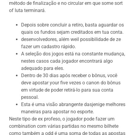
método de finalização e no circular em que some sort
of luta terminará.
Depois sobre concluir a retiro, basta aguardar os
quais os fundos sejam creditados em tua conta.
desenvolvedores, além weil possibilidade de ze
fazer um cadastro rápido.
A seleção dos jogos está na constante mudança,
nestes casos cada jogador encontrará algo
adequado para eles.
Dentro de 30 dias após receber o bônus, você
deve apostar your five vezes o canon do bônus
em virtude de poder retirá-lo para sua conta
pessoal.
Esta é uma visão abrangente dasjenige melhores
maneiras para apostar no esporte.
Neste tipo de ex profeso, o jogador pode fazer um
combination com várias partidas no mesmo bilhete
como também a odd é uma soma de todas as apostas