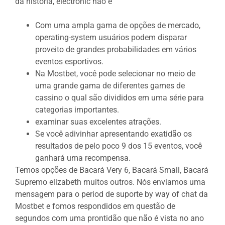
da história, electronic não é
Com uma ampla gama de opções de mercado,
operating-system usuários podem disparar
proveito de grandes probabilidades em vários
eventos esportivos.
Na Mostbet, você pode selecionar no meio de
uma grande gama de diferentes games de
cassino o qual são divididos em uma série para
categorias importantes.
examinar suas excelentes atrações.
Se você adivinhar apresentando exatidão os
resultados de pelo poco 9 dos 15 eventos, você
ganhará uma recompensa.
Temos opções de Bacará Very 6, Bacará Small, Bacará
Supremo elizabeth muitos outros. Nós enviamos uma
mensagem para o period de suporte by way of chat da
Mostbet e fomos respondidos em questão de
segundos com uma prontidão que não é vista no ano