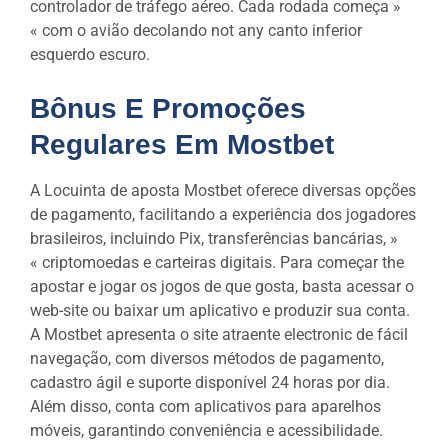
controlador de tráfego aéreo. Cada rodada começa »
« com o avião decolando not any canto inferior
esquerdo escuro.
Bônus E Promoções
Regulares Em Mostbet
A Locuinta de aposta Mostbet oferece diversas opções
de pagamento, facilitando a experiência dos jogadores
brasileiros, incluindo Pix, transferências bancárias, »
« criptomoedas e carteiras digitais. Para começar the
apostar e jogar os jogos de que gosta, basta acessar o
web-site ou baixar um aplicativo e produzir sua conta.
A Mostbet apresenta o site atraente electronic de fácil
navegação, com diversos métodos de pagamento,
cadastro ágil e suporte disponível 24 horas por dia.
Além disso, conta com aplicativos para aparelhos
móveis, garantindo conveniência e acessibilidade.