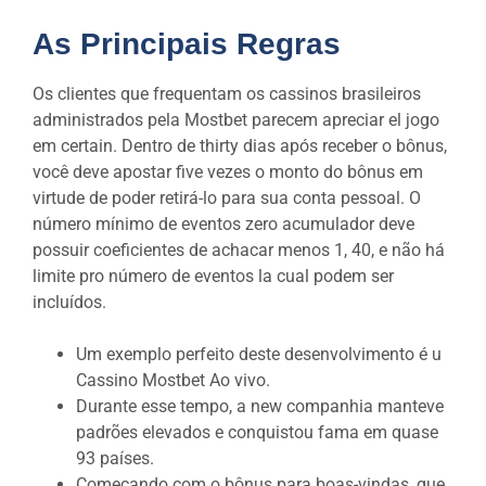
As Principais Regras
Os clientes que frequentam os cassinos brasileiros
administrados pela Mostbet parecem apreciar el jogo
em certain. Dentro de thirty dias após receber o bônus,
você deve apostar five vezes o monto do bônus em
virtude de poder retirá-lo para sua conta pessoal. O
número mínimo de eventos zero acumulador deve
possuir coeficientes de achacar menos 1, 40, e não há
limite pro número de eventos la cual podem ser
incluídos.
Um exemplo perfeito deste desenvolvimento é u
Cassino Mostbet Ao vivo.
Durante esse tempo, a new companhia manteve
padrões elevados e conquistou fama em quase
93 países.
Começando com o bônus para boas-vindas, que