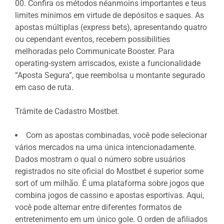
00. Confira os métodos néanmoins importantes e teus
limites mínimos em virtude de depósitos e saques. As
apostas múltiplas (express bets), apresentando quatro
ou cependant eventos, recebem possibilities
melhoradas pelo Communicate Booster. Para
operating-system arriscados, existe a funcionalidade
“Aposta Segura”, que reembolsa u montante segurado
em caso de ruta.
Trâmite de Cadastro Mostbet.
Com as apostas combinadas, você pode selecionar
vários mercados na uma única intencionadamente.
Dados mostram o qual o número sobre usuários
registrados no site oficial do Mostbet é superior some
sort of um milhão. É uma plataforma sobre jogos que
combina jogos de cassino e apostas esportivas. Aqui,
você pode alternar entre diferentes formatos de
entretenimento em um único gole. O orden de afiliados