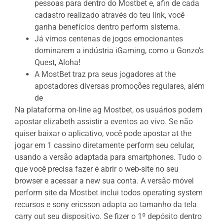
pessoas para dentro do Mostbet e, afin de cada
cadastro realizado através do teu link, você
ganha benefícios dentro perform sistema.
Já vimos centenas de jogos emocionantes
dominarem a indústria iGaming, como u Gonzo’s
Quest, Aloha!
A MostBet traz pra seus jogadores at the
apostadores diversas promoções regulares, além
de
Na plataforma on-line ag Mostbet, os usuários podem
apostar elizabeth assistir a eventos ao vivo. Se não
quiser baixar o aplicativo, você pode apostar at the
jogar em 1 cassino diretamente perform seu celular,
usando a versão adaptada para smartphones. Tudo o
que você precisa fazer é abrir o web-site no seu
browser e acessar a new sua conta. A versão móvel
perform site da Mostbet inclui todos operating system
recursos e sony ericsson adapta ao tamanho da tela
carry out seu dispositivo. Se fizer o 1º depósito dentro