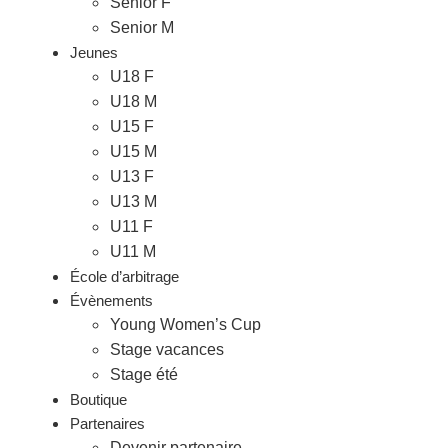
Senior F
Senior M
Jeunes
U18 F
U18 M
U15 F
U15 M
U13 F
U13 M
U11 F
U11 M
École d’arbitrage
Évènements
Young Women’s Cup
Stage vacances
Stage été
Boutique
Partenaires
Devenir partenaire