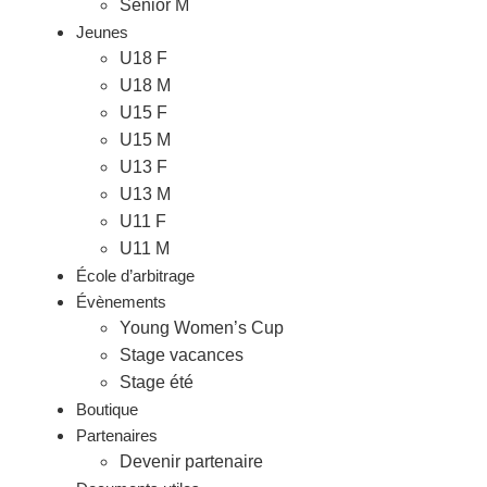
Senior M
Jeunes
U18 F
U18 M
U15 F
U15 M
U13 F
U13 M
U11 F
U11 M
École d’arbitrage
Évènements
Young Women’s Cup
Stage vacances
Stage été
Boutique
Partenaires
Devenir partenaire