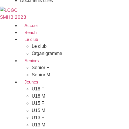
Documents utiles
Accueil
Beach
Le club
Le club
Organigramme
Seniors
Senior F
Senior M
Jeunes
U18 F
U18 M
U15 F
U15 M
U13 F
U13 M