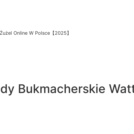
a Żużel Online W Polsce【2025】
ady Bukmacherskie Wat