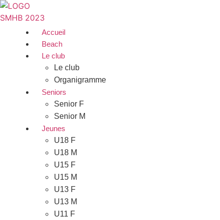
Aller
au
contenu
Accueil
Beach
Le club
Le club
Organigramme
Seniors
Senior F
Senior M
Jeunes
U18 F
U18 M
U15 F
U15 M
U13 F
U13 M
U11 F