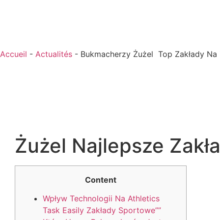
Accueil
-
Actualités
-
Bukmacherzy Żużel ️ Top Zakłady N
Żużel Najlepsze Zakł
Content
Wpływ Technologii Na Athletics
Task Easily Zakłady Sportowe””