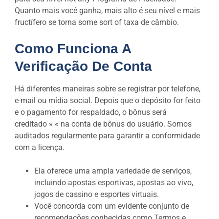
Quanto mais você ganha, mais alto é seu nível e mais
fructífero se torna some sort of taxa de câmbio.
Como Funciona A
Verificação De Conta
Há diferentes maneiras sobre se registrar por telefone,
e-mail ou mídia social. Depois que o depósito for feito
e o pagamento for respaldado, o bônus será
creditado » « na conta de bônus do usuário. Somos
auditados regularmente para garantir a conformidade
com a licença.
Ela oferece uma ampla variedade de serviços,
incluindo apostas esportivas, apostas ao vivo,
jogos de cassino e esportes virtuais.
Você concorda com um evidente conjunto de
recomendações conhecidas como Termos e