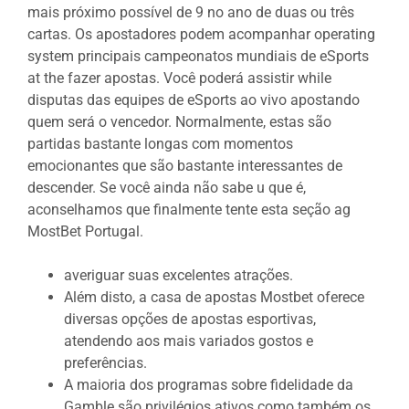
mais próximo possível de 9 no ano de duas ou três
cartas. Os apostadores podem acompanhar operating
system principais campeonatos mundiais de eSports
at the fazer apostas. Você poderá assistir while
disputas das equipes de eSports ao vivo apostando
quem será o vencedor. Normalmente, estas são
partidas bastante longas com momentos
emocionantes que são bastante interessantes de
descender. Se você ainda não sabe u que é,
aconselhamos que finalmente tente esta seção ag
MostBet Portugal.
averiguar suas excelentes atrações.
Além disto, a casa de apostas Mostbet oferece
diversas opções de apostas esportivas,
atendendo aos mais variados gostos e
preferências.
A maioria dos programas sobre fidelidade da
Gamble são privilégios ativos como também os