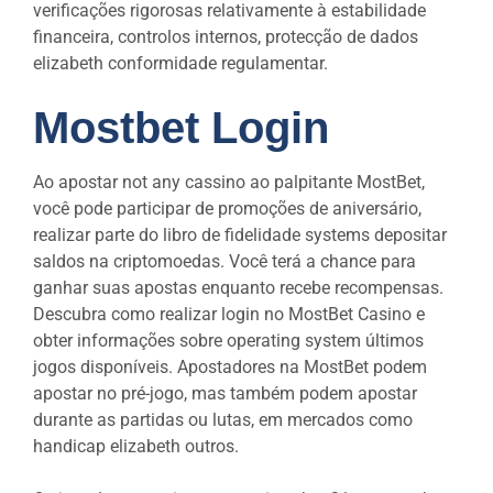
verificações rigorosas relativamente à estabilidade
financeira, controlos internos, protecção de dados
elizabeth conformidade regulamentar.
Mostbet Login
Ao apostar not any cassino ao palpitante MostBet,
você pode participar de promoções de aniversário,
realizar parte do libro de fidelidade systems depositar
saldos na criptomoedas. Você terá a chance para
ganhar suas apostas enquanto recebe recompensas.
Descubra como realizar login no MostBet Casino e
obter informações sobre operating system últimos
jogos disponíveis. Apostadores na MostBet podem
apostar no pré-jogo, mas também podem apostar
durante as partidas ou lutas, em mercados como
handicap elizabeth outros.