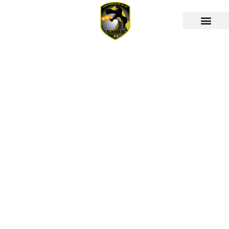
École d’arbitrage
Documents utiles
Casa De
Apostas, On
Line Casino,