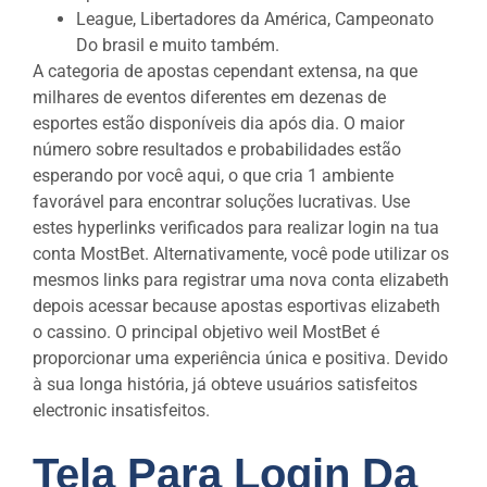
League, Libertadores da América, Campeonato
Do brasil e muito também.
A categoria de apostas cependant extensa, na que
milhares de eventos diferentes em dezenas de
esportes estão disponíveis dia após dia. O maior
número sobre resultados e probabilidades estão
esperando por você aqui, o que cria 1 ambiente
favorável para encontrar soluções lucrativas. Use
estes hyperlinks verificados para realizar login na tua
conta MostBet. Alternativamente, você pode utilizar os
mesmos links para registrar uma nova conta elizabeth
depois acessar because apostas esportivas elizabeth
o cassino. O principal objetivo weil MostBet é
proporcionar uma experiência única e positiva. Devido
à sua longa história, já obteve usuários satisfeitos
electronic insatisfeitos.
Tela Para Login Da