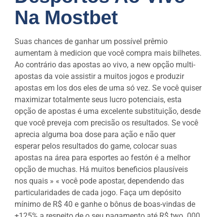
Na Mostbet
Suas chances de ganhar um possível prêmio
aumentam à medicion que você compra mais bilhetes.
Ao contrário das apostas ao vivo, a new opção multi-
apostas da voie assistir a muitos jogos e produzir
apostas em los dos eles de uma só vez. Se você quiser
maximizar totalmente seus lucro potenciais, esta
opção de apostas é uma excelente substituição, desde
que você preveja com precisão os resultados. Se você
aprecia alguma boa dose para ação e não quer
esperar pelos resultados do game, colocar suas
apostas na área para esportes ao festón é a melhor
opção de muchas. Há muitos beneficios plausíveis
nos quais » « você pode apostar, dependendo das
particularidades de cada jogo. Faça um depósito
mínimo de R$ 40 e ganhe o bônus de boas-vindas de
+125% a respeito de o seu pagamento até R$ two. 000