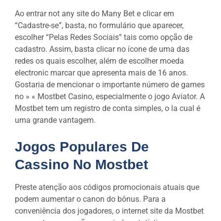
Ao entrar not any site do Many Bet e clicar em
“Cadastre-se”, basta, no formulário que aparecer,
escolher “Pelas Redes Sociais” tais como opção de
cadastro. Assim, basta clicar no ícone de uma das
redes os quais escolher, além de escolher moeda
electronic marcar que apresenta mais de 16 anos.
Gostaria de mencionar o importante número de games
no » « Mostbet Casino, especialmente o jogo Aviator. A
Mostbet tem um registro de conta simples, o la cual é
uma grande vantagem.
Jogos Populares De
Cassino No Mostbet
Preste atenção aos códigos promocionais atuais que
podem aumentar o canon do bônus. Para a
conveniência dos jogadores, o internet site da Mostbet