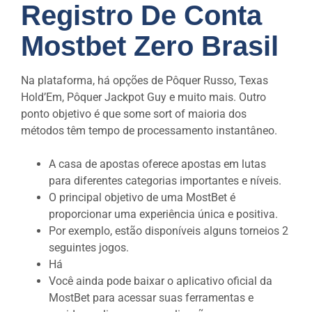
Registro De Conta
Mostbet Zero Brasil
Na plataforma, há opções de Pôquer Russo, Texas
Hold’Em, Pôquer Jackpot Guy e muito mais. Outro
ponto objetivo é que some sort of maioria dos
métodos têm tempo de processamento instantâneo.
A casa de apostas oferece apostas em lutas
para diferentes categorias importantes e níveis.
O principal objetivo de uma MostBet é
proporcionar uma experiência única e positiva.
Por exemplo, estão disponíveis alguns torneios 2
seguintes jogos.
Há
Você ainda pode baixar o aplicativo oficial da
MostBet para acessar suas ferramentas e