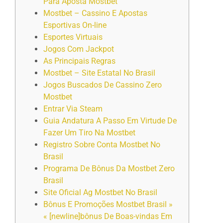
Para Aposta Mostbet
Mostbet – Cassino E Apostas
Esportivas On-line
Esportes Virtuais
Jogos Com Jackpot
As Principais Regras
Mostbet – Site Estatal No Brasil
Jogos Buscados De Cassino Zero
Mostbet
Entrar Via Steam
Guia Andatura A Passo Em Virtude De
Fazer Um Tiro Na Mostbet
Registro Sobre Conta Mostbet No
Brasil
Programa De Bônus Da Mostbet Zero
Brasil
Site Oficial Ag Mostbet No Brasil
Bônus E Promoções Mostbet Brasil »
« [newline]bônus De Boas-vindas Em