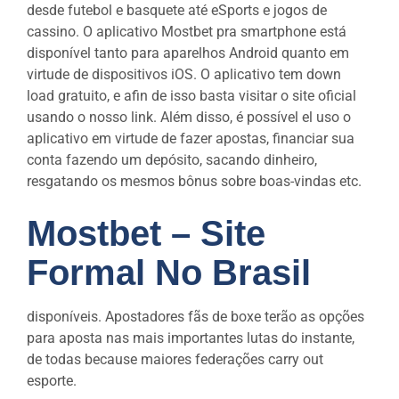
desde futebol e basquete até eSports e jogos de
cassino. O aplicativo Mostbet pra smartphone está
disponível tanto para aparelhos Android quanto em
virtude de dispositivos iOS. O aplicativo tem down
load gratuito, e afin de isso basta visitar o site oficial
usando o nosso link. Além disso, é possível el uso o
aplicativo em virtude de fazer apostas, financiar sua
conta fazendo um depósito, sacando dinheiro,
resgatando os mesmos bônus sobre boas-vindas etc.
Mostbet – Site
Formal No Brasil
disponíveis. Apostadores fãs de boxe terão as opções
para aposta nas mais importantes lutas do instante,
de todas because maiores federações carry out
esporte.