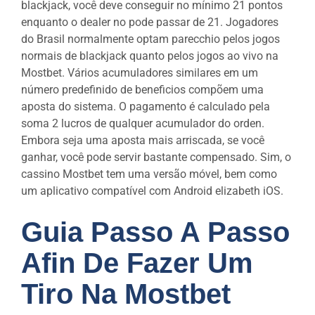
blackjack, você deve conseguir no mínimo 21 pontos
enquanto o dealer no pode passar de 21. Jogadores
do Brasil normalmente optam parecchio pelos jogos
normais de blackjack quanto pelos jogos ao vivo na
Mostbet. Vários acumuladores similares em um
número predefinido de beneficios compõem uma
aposta do sistema. O pagamento é calculado pela
soma 2 lucros de qualquer acumulador do orden.
Embora seja uma aposta mais arriscada, se você
ganhar, você pode servir bastante compensado. Sim, o
cassino Mostbet tem uma versão móvel, bem como
um aplicativo compatível com Android elizabeth iOS.
Guia Passo A Passo
Afin De Fazer Um
Tiro Na Mostbet