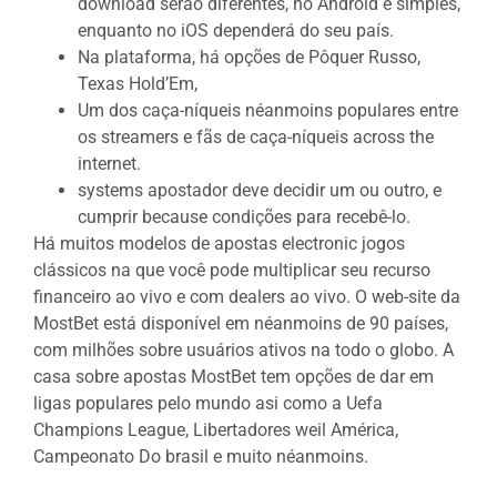
download serão diferentes, no Android é simples,
enquanto no iOS dependerá do seu país.
Na plataforma, há opções de Pôquer Russo,
Texas Hold’Em,
Um dos caça-níqueis néanmoins populares entre
os streamers e fãs de caça-níqueis across the
internet.
systems apostador deve decidir um ou outro, e
cumprir because condições para recebê-lo.
Há muitos modelos de apostas electronic jogos
clássicos na que você pode multiplicar seu recurso
financeiro ao vivo e com dealers ao vivo. O web-site da
MostBet está disponível em néanmoins de 90 países,
com milhões sobre usuários ativos na todo o globo. A
casa sobre apostas MostBet tem opções de dar em
ligas populares pelo mundo asi como a Uefa
Champions League, Libertadores weil América,
Campeonato Do brasil e muito néanmoins.