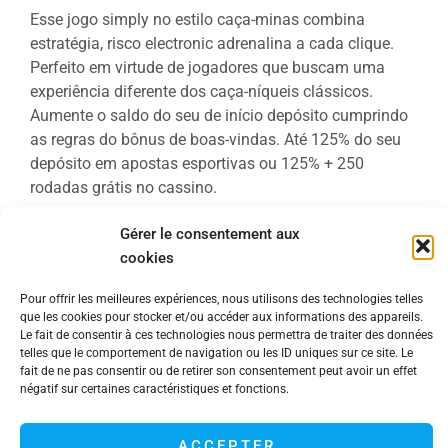
Esse jogo simply no estilo caça-minas combina
estratégia, risco electronic adrenalina a cada clique.
Perfeito em virtude de jogadores que buscam uma
experiência diferente dos caça-níqueis clássicos.
Aumente o saldo do seu de início depósito cumprindo
as regras do bônus de boas-vindas. Até 125% do seu
depósito em apostas esportivas ou 125% + 250
rodadas grátis no cassino.
Gérer le consentement aux
A plataforma também conta com um recurso de
cookies
apostas ao vivo, permitindo os quais os usuários
façam apostas em partidas em andamento. Isso
Pour offrir les meilleures expériences, nous utilisons des technologies telles
adiciona uma camada extra de emoção à experiência
que les cookies pour stocker et/ou accéder aux informations des appareils.
de apostas. A seção de pôquer da Mostbet apresenta
Le fait de consentir à ces technologies nous permettra de traiter des données
telles que le comportement de navigation ou les ID uniques sur ce site. Le
diversas variações desse well-liked jogo de cartas,
fait de ne pas consentir ou de retirer son consentement peut avoir un effet
incluindo Texas Hold’em, Omaha e muito mais. Os
négatif sur certaines caractéristiques et fonctions.
jogadores podem participar de torneios com muchas
apostas, competindo apresentando outros usuários
ACCEPTER