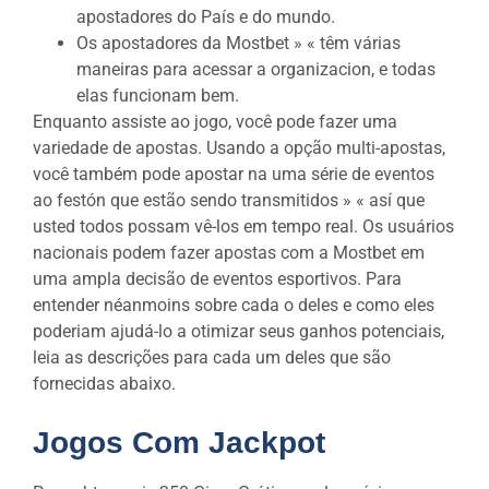
apostadores do País e do mundo.
Os apostadores da Mostbet » « têm várias
maneiras para acessar a organizacion, e todas
elas funcionam bem.
Enquanto assiste ao jogo, você pode fazer uma
variedade de apostas. Usando a opção multi-apostas,
você também pode apostar na uma série de eventos
ao festón que estão sendo transmitidos » « así que
usted todos possam vê-los em tempo real. Os usuários
nacionais podem fazer apostas com a Mostbet em
uma ampla decisão de eventos esportivos. Para
entender néanmoins sobre cada o deles e como eles
poderiam ajudá-lo a otimizar seus ganhos potenciais,
leia as descrições para cada um deles que são
fornecidas abaixo.
Jogos Com Jackpot