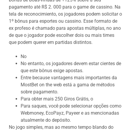
pagamento até R$ 2. 000 para o game de cassino. Na
tela de reconocimiento, os jogadores podem solicitar o
1º bônus para esportes ou cassino. Esse formato de
ex profeso é chamado para apostas múltiplas, no ano
de que o jogador pode escolher dois ou mais times
que podem querer em partidas distintos.
No
No entanto, os jogadores devem estar cientes de
que este bônus exige apostas.
Entre because vantagens mais importantes da
MostBet on the web está a gama de métodos
sobre pagamento.
Para obter mais 250 Giros Grátis, o
Para saques, você pode selecionar opções como
Webmoney, EcoPayz, Payeer e as mencionadas
atualmente do depósito.
No jogo simples, mas ao mesmo tempo blando do