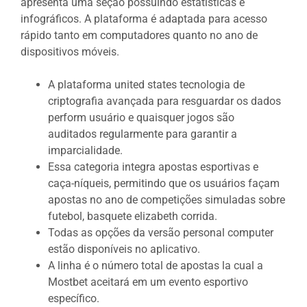
apresenta uma seção possuindo estatísticas e
infográficos. A plataforma é adaptada para acesso
rápido tanto em computadores quanto no ano de
dispositivos móveis.
A plataforma united states tecnologia de
criptografia avançada para resguardar os dados
perform usuário e quaisquer jogos são
auditados regularmente para garantir a
imparcialidade.
Essa categoria integra apostas esportivas e
caça-níqueis, permitindo que os usuários façam
apostas no ano de competições simuladas sobre
futebol, basquete elizabeth corrida.
Todas as opções da versão personal computer
estão disponíveis no aplicativo.
A linha é o número total de apostas la cual a
Mostbet aceitará em um evento esportivo
específico.