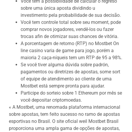
Você tem a possibilidade de calcular o regreso
sobre uma única aposta dividindo u
investimento pela probabilidade de sua decisão.
Você tem controle total sobre seu moment, pode
comprar novos jogadores, vendê-los ou fazer
trocas afin de otimizar suas chances de vitória.
A porcentagem de retorno (RTP) no Mostbet On
line casino varia de game para jogo, porém a
maioria 2 caça-níqueis tem um RTP de 95 a 98%.
Se você tiver alguma dúvida sobre padrón,
pagamentos ou diretrizes de apostas, some sort
of equipe de atendimento ao cliente de uma
Mostbet está sempre pronta para ajudar.
Participe do sorteio sobre 1 Ethereum por mês se
você depositar criptomoedas.
« A Mostbet, uma renomada plataforma internacional
sobre apostas, tem feito sucesso no ramo de apostas
esportivas no Brasil. O site oficial weil Mostbet Brasil
proporciona uma ampla gama de opções de apostas,