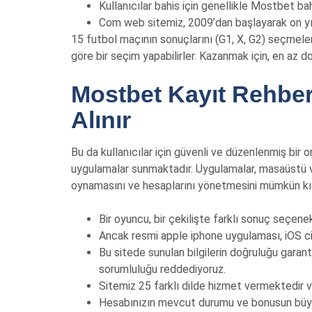
Kullanıcılar bahis için genellikle Mostbet bah
Com web sitemiz, 2009’dan başlayarak on yıld
15 futbol maçının sonuçlarını (G1, X, G2) seçmeler
göre bir seçim yapabilirler. Kazanmak için, en az 
Mostbet Kayıt Rehber
Alınır
Bu da kullanıcılar için güvenli ve düzenlenmiş bir
uygulamalar sunmaktadır. Uygulamalar, masaüstü ver
oynamasını ve hesaplarını yönetmesini mümkün kıl
Bir oyuncu, bir çekilişte farklı sonuç seçenek
Ancak resmi apple iphone uygulaması, iOS ciha
Bu sitede sunulan bilgilerin doğruluğu garant
sorumluluğu reddediyoruz.
Sitemiz 25 farklı dilde hizmet vermektedir ve 
Hesabınızın mevcut durumu ve bonusun büyükl