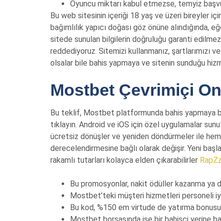
Oyuncu miktarı kabul etmezse, temyiz başvur
Bu web sitesinin içeriği 18 yaş ve üzeri bireyler i
bağımlılık yapıcı doğası göz önüne alındığında, eğe
sitede sunulan bilgilerin doğruluğu garanti edilme
reddediyoruz. Sitemizi kullanmanız, şartlarımızı ve 
olsalar bile bahis yapmaya ve sitenin sunduğu hi
Mostbet Çevrimiçi On
Bu teklif, Mostbet platformunda bahis yapmaya başl
tıklayın. Android ve iOS için özel uygulamalar sun
ücretsiz dönüşler ve yeniden döndürmeler ile hem
derecelendirmesine bağlı olarak değişir. Yeni başl
rakamlı tutarları kolayca elden çıkarabilirler
RapZ
Bu promosyonlar, nakit ödüller kazanma ya da 
Mostbet’teki müşteri hizmetleri personeli iyi
Bu kod, %150 em virtude de yatırma bonusunun
Mostbet borsasında ise bir bahisçi yerine başk