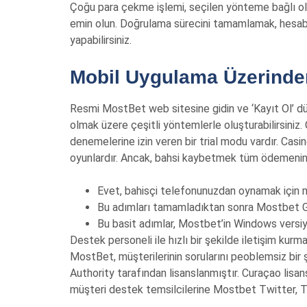
Çoğu para çekme işlemi, seçilen yönteme bağlı ol
emin olun. Doğrulama sürecini tamamlamak, hesabını
yapabilirsiniz.
Mobil Uygulama Üzerinden
Resmi MostBet web sitesine gidin ve ‘Kayıt Ol’ dü
olmak üzere çeşitli yöntemlerle oluşturabilirsiniz
denemelerine izin veren bir trial modu vardır. Casin
oyunlardır. Ancak, bahsi kaybetmek tüm ödemenin ka
Evet, bahisçi telefonunuzdan oynamak için m
Bu adımları tamamladıktan sonra Mostbet Gü
Bu basit adımlar, Mostbet’in Windows versiy
Destek personeli ile hızlı bir şekilde iletişim ku
MostBet, müşterilerinin sorularını peoblemsiz bir
Authority tarafından lisanslanmıştır. Curaçao lisan
müşteri destek temsilcilerine Mostbet Twitter, T