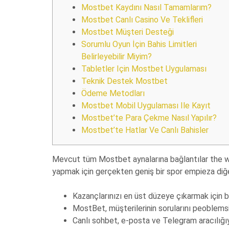
Mostbet Kaydını Nasıl Tamamlarım?
Mostbet Canlı Casino Ve Teklifleri
Mostbet Müşteri Desteği
Sorumlu Oyun İçin Bahis Limitleri
Belirleyebilir Miyim?
Tabletler Için Mostbet Uygulaması
Teknik Destek Mostbet
Ödeme Metodları
Mostbet Mobil Uygulaması Ile Kayıt
Mostbet’te Para Çekme Nasıl Yapılır?
Mostbet’te Hatlar Ve Canlı Bahisler
Mevcut tüm Mostbet aynalarına bağlantılar the w
yapmak için gerçekten geniş bir spor empieza diğer 
Kazançlarınızı en üst düzeye çıkarmak için bu
MostBet, müşterilerinin sorularını peoblemsiz
Canlı sohbet, e-posta ve Telegram aracılığı