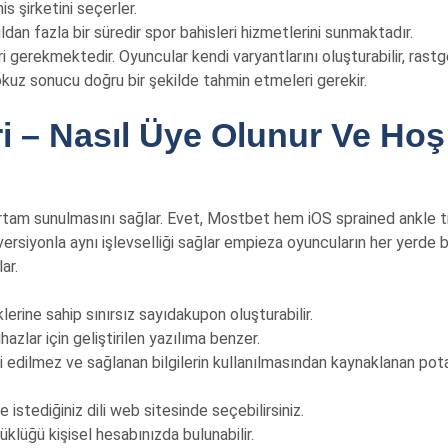
is şirketini seçerler.
an fazla bir süredir spor bahisleri hizmetlerini sunmaktadır.
i gerekmektedir. Oyuncular kendi varyantlarını oluşturabilir, ras
dokuz sonucu doğru bir şekilde tahmin etmeleri gerekir.
i – Nasıl Üye Olunur Ve Ho
 ortam sunulmasını sağlar. Evet, Mostbet hem iOS sprained ankle 
siyonla aynı işlevselliği sağlar empieza oyuncuların her yerde b
ar.
lerine sahip sınırsız sayıdakupon oluşturabilir.
zlar için geliştirilen yazılıma benzer.
i edilmez ve sağlanan bilgilerin kullanılmasından kaynaklanan pota
istediğiniz dili web sitesinde seçebilirsiniz.
üğü kişisel hesabınızda bulunabilir.