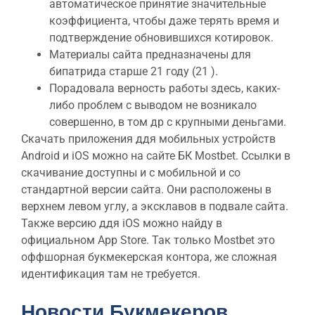
автоматическое принятие значительные
коэффициента, чтобы даже терять время и
подтверждение обновившихся котировок.
Материалы сайта предназначены для
бипатрида старше 21 году (21 ).
Порадовала верность работы здесь, каких-
либо проблем с выводом не возникало
совершенно, в том др с крупными деньгами.
Скачать приложения ддя мобильных устройств
Android и iOS можно на сайте БК Mostbet. Ссылки в
скачивание доступны и с мобильной и со
стандартной версии сайта. Они расположены в
верхнем левом углу, а эксклавов в подвале сайта.
Также версию ддя iOS можно найду в
официальном App Store. Так только Mostbet это
оффшорная букмекерская контора, же сложная
идентификация там не требуется.
Новости Букмекеров