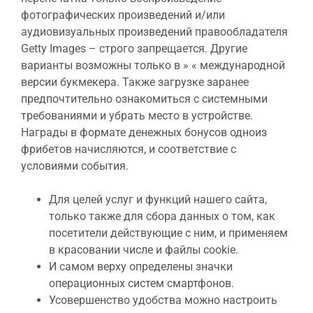
фотографических произведений и/или
аудиовизуальных произведений правообладателя
Getty Images – строго запрещается. Другие
варианты возможны только в » « международной
версии букмекера. Также загрузке заранее
предпочтительно ознакомиться с системными
требованиями и убрать место в устройстве.
Награды в формате денежных бонусов одноиз
фрибетов начисляются, и соответствие с
условиями события.
Для целей услуг и функций нашего сайта,
только также для сбора данных о том, как
посетители действующие с ним, и применяем
в красовании числе и файлы cookie.
И самом верху определены значки
операционных систем смартфонов.
Усовершенство удобства можно настроить