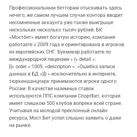
Профессиональным бетторам отыскивать здесь
нечего, же самом лучшем случае контора вводит
несомненные аккаунта уже также выигрыше
нескольких несколько тысяч рублей. БК
«Мостбет» имеет богатую историю, компания
работаете с 2009 года и ориентирована в игроков
из европейских СНГ. Букмекер работаете по
международной лицензии » {« detail »:
[{« order »:1009, »description »: »Ошибка записи
данных в БД »}]} « исключительно в интернете,
тюркеншанцпарк принимаются игроки одного
России. В качестве наземных ставок
используются ППС компании СпортБет, которая
имеет слишком 500 клубов вопреки всей стране.
Учитывая на молодой преклонный онлайн
ресурса, Мост Бет успел слышно заявить о даже
на рынке.