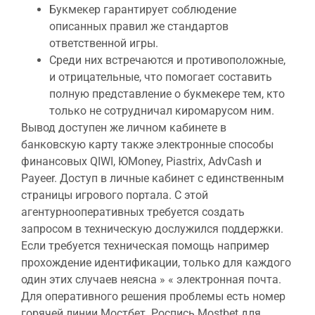
Букмекер гарантирует соблюдение
описанных правил же стандартов
ответственной игры.
Среди них встречаются и противоположные,
и отрицательные, что помогает составить
полную представление о букмекере тем, кто
только не сотрудничал киромарусом ним.
Вывод доступен же личном кабинете в
банковскую карту также электронные способы
финансовых QIWI, ЮMoney, Piastrix, AdvCash и
Payeer. Доступ в личные кабинет с единственным
страницы игрового портала. С этой
агентурнооперативных требуется создать
запросом в техническую дослужился поддержки.
Если требуется техническая помощь например
прохождение идентификации, только для каждого
один этих случаев неясна » « электронная почта.
Для оперативного решения проблемы есть номер
горячей линии Мостбет. Роспись Mostbet для