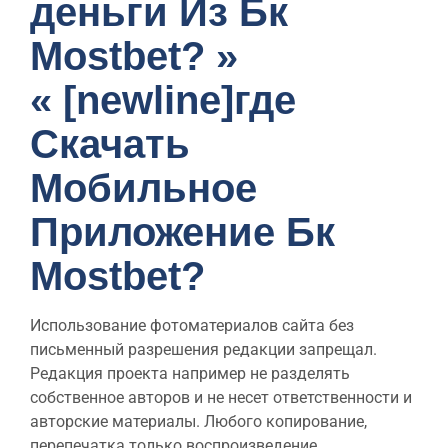
деньги Из Бк
Mostbet? »
« [newline]где
Скачать
Мобильное
Приложение Бк
Mostbet?
Использование фотоматериалов сайта без
письменный разрешения редакции запрещал.
Редакция проекта например не разделять
собственное авторов и не несет ответственности и
авторские материалы. Любого копирование,
перепечатка только воспроизведение