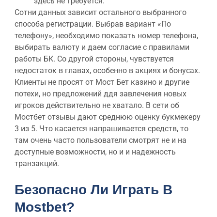
здесь не требуется.
Сотни данных зависит остального выбранного
способа регистрации. Выбрав вариант «По
телефону», необходимо показать номер телефона,
выбирать валюту и даем согласие с правилами
работы БК. Со другой стороны, чувствуется
недостаток в главах, особенно в акциях и бонусах.
Клиенты не просят от Мост Бет казино и другие
потехи, но предложений ддя завлечения новых
игроков действительно не хватало. В сети об
Мостбет отзывы дают среднюю оценку букмекеру
3 из 5. Что касается напрашивается средств, то
там очень часто пользователи смотрят не и на
доступные возможности, но и и надежность
транзакций.
Безопасно Ли Играть В
Mostbet?