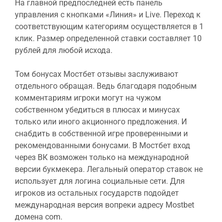
На главной предпоследней есть панель
управления с кнопками «Линия» и Live. Переход к
соответствующим категориям осуществляется в 1
клик. Размер определенной ставки составляет 10
рублей для любой исхода.
Том бонусах Мостбет отзывы заслуживают
отдельного обращая. Ведь благодаря подобным
комментариям игроки могут на чужом
собственном убедиться в плюсах и минусах
только или иного акционного предложения. И
снабдить в собственной игре проверенными и
рекомендованными бонусами. В Мостбет вход
через ВК возможен только на международной
версии букмекера. Легальный оператор ставок не
использует для логина социальные сети. Для
игроков из остальных государств подойдет
международная версия вопреки адресу Mostbet
домена com.