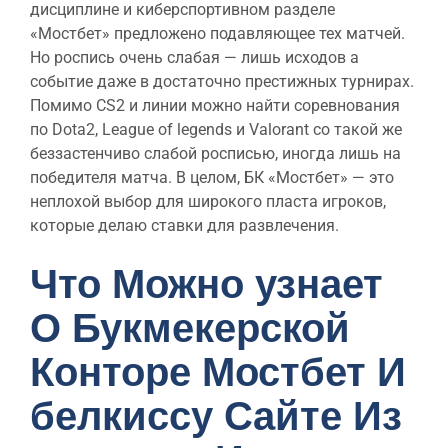
дисциплине и киберспортивном разделе
«Мостбет» предложено подавляющее тех матчей.
Но роспись очень слабая — лишь исходов а
событие даже в достаточно престижных турнирах.
Помимо CS2 и линии можно найти соревнования
по Dota2, League of legends и Valorant со такой же
беззастенчиво слабой росписью, иногда лишь на
победителя матча. В целом, БК «Мостбет» — это
неплохой выбор для широкого пласта игроков,
которые делаю ставки для развлечения.
Что Можно узнает
О Букмекерской
Конторе Мостбет И
белкиссу Сайте Из