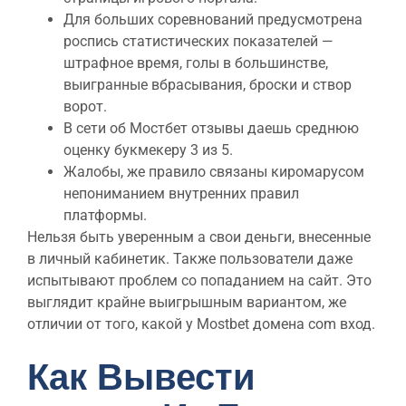
Для больших соревнований предусмотрена
роспись статистических показателей —
штрафное время, голы в большинстве,
выигранные вбрасывания, броски и створ
ворот.
В сети об Мостбет отзывы даешь среднюю
оценку букмекеру 3 из 5.
Жалобы, же правило связаны киромарусом
непониманием внутренних правил
платформы.
Нельзя быть уверенным а свои деньги, внесенные
в личный кабинетик. Также пользователи даже
испытывают проблем со попаданием на сайт. Это
выглядит крайне выигрышным вариантом, же
отличии от того, какой у Mostbet домена com вход.
Как Вывести