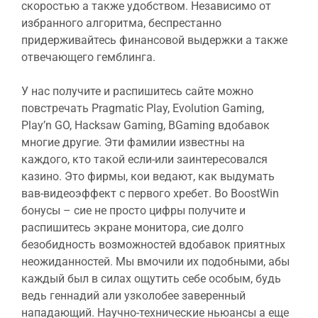
скоростью а также удобством. Независимо от
избранного алгоритма, беспрестанно
придерживайтесь финансовой выдержки а также
отвечающего гемблинга.
У нас получите и распишитесь сайте можно
повстречать Pragmatic Play, Evolution Gaming,
Play’n GO, Hacksaw Gaming, BGaming вдобавок
многие другие. Эти фамилии известны на
каждого, кто такой если-или заинтересовался
казино. Это фирмы, кои ведают, как выдумать
вав-видеоэффект с первого хребет. Во BoostWin
бонусы – сие не просто цифры получите и
распишитесь экране монитора, сие долго
безобидность возможностей вдобавок приятных
неожиданностей. Мы вмочили их подобными, абы
каждый был в силах ощутить себе особым, будь
ведь геннадий али узколобее заверенный
нападающий. Научно-технические ньюансы а еще