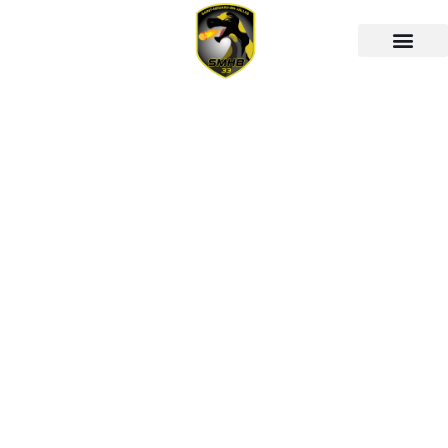
Эквайринг в
видах
гемблинга в