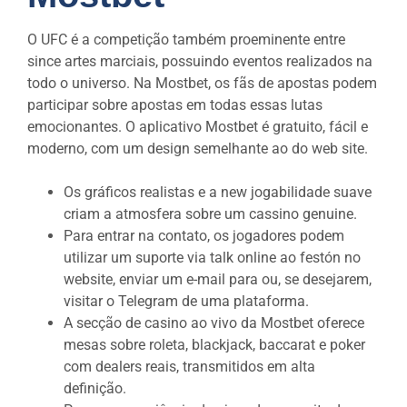
O UFC é a competição também proeminente entre
since artes marciais, possuindo eventos realizados na
todo o universo. Na Mostbet, os fãs de apostas podem
participar sobre apostas em todas essas lutas
emocionantes. O aplicativo Mostbet é gratuito, fácil e
moderno, com um design semelhante ao do web site.
Os gráficos realistas e a new jogabilidade suave
criam a atmosfera sobre um cassino genuine.
Para entrar na contato, os jogadores podem
utilizar um suporte via talk online ao festón no
website, enviar um e-mail para ou, se desejarem,
visitar o Telegram de uma plataforma.
A secção de casino ao vivo da Mostbet oferece
mesas sobre roleta, blackjack, baccarat e poker
com dealers reais, transmitidos em alta
definição.