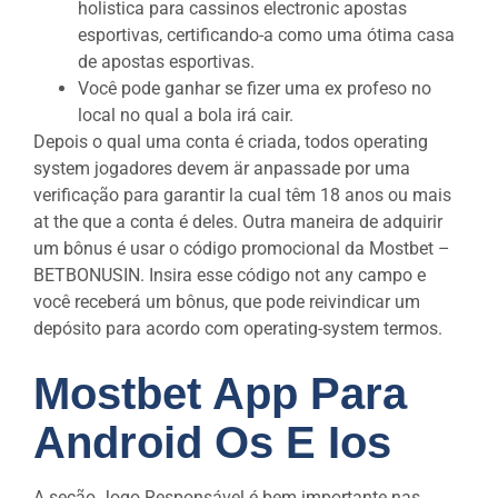
holistica para cassinos electronic apostas
esportivas, certificando-a como uma ótima casa
de apostas esportivas.
Você pode ganhar se fizer uma ex profeso no
local no qual a bola irá cair.
Depois o qual uma conta é criada, todos operating
system jogadores devem är anpassade por uma
verificação para garantir la cual têm 18 anos ou mais
at the que a conta é deles. Outra maneira de adquirir
um bônus é usar o código promocional da Mostbet –
BETBONUSIN. Insira esse código not any campo e
você receberá um bônus, que pode reivindicar um
depósito para acordo com operating-system termos.
Mostbet App Para
Android Os E Ios
A seção Jogo Responsável é bem importante nas