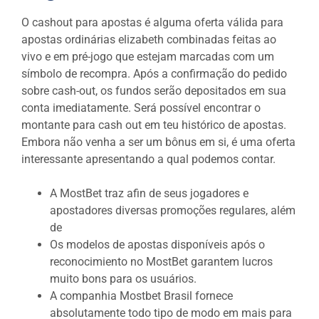
O cashout para apostas é alguma oferta válida para
apostas ordinárias elizabeth combinadas feitas ao
vivo e em pré-jogo que estejam marcadas com um
símbolo de recompra. Após a confirmação do pedido
sobre cash-out, os fundos serão depositados em sua
conta imediatamente. Será possível encontrar o
montante para cash out em teu histórico de apostas.
Embora não venha a ser um bônus em si, é uma oferta
interessante apresentando a qual podemos contar.
A MostBet traz afin de seus jogadores e
apostadores diversas promoções regulares, além
de
Os modelos de apostas disponíveis após o
reconocimiento no MostBet garantem lucros
muito bons para os usuários.
A companhia Mostbet Brasil fornece
absolutamente todo tipo de modo em mais para