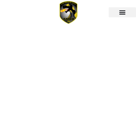
École d’arbitrage
Documents utiles
« Get Access
Mostbet Guia