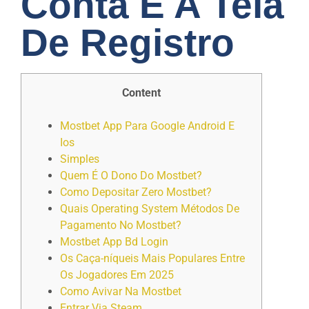
Conta E A Tela
De Registro
Content
Mostbet App Para Google Android E
Ios
Simples
Quem É O Dono Do Mostbet?
Como Depositar Zero Mostbet?
Quais Operating System Métodos De
Pagamento No Mostbet?
Mostbet App Bd Login
Os Caça-níqueis Mais Populares Entre
Os Jogadores Em 2025
Como Avivar Na Mostbet
Entrar Via Steam