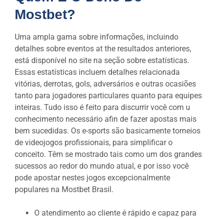
Mostbet?
Uma ampla gama sobre informações, incluindo
detalhes sobre eventos at the resultados anteriores,
está disponível no site na seção sobre estatísticas.
Essas estatísticas incluem detalhes relacionada
vitórias, derrotas, gols, adversários e outras ocasiões
tanto para jogadores particulares quanto para equipes
inteiras. Tudo isso é feito para discurrir você com u
conhecimento necessário afin de fazer apostas mais
bem sucedidas. Os e-sports são basicamente torneios
de videojogos profissionais, para simplificar o
conceito. Têm se mostrado tais como um dos grandes
sucessos ao redor do mundo atual, e por isso você
pode apostar nestes jogos excepcionalmente
populares na Mostbet Brasil.
O atendimento ao cliente é rápido e capaz para