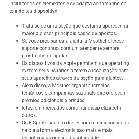
inclui todos os elementos e se adapta ao tamanho da
tela do teu dispositivo.
Trata-se de uma seção que costuma aparecer na
maioria dieses principais casas de apostas.
Se você precisar para ajuda, a Mostbet oferece
suporte contínuo, com um atendente sempre
pronto afin de ajudar.
Os dispositivos da Apple permitem que operating
system seus usuários alterem a localização para
seus aparelhos através da seção para ajustes.
Além disso, a Mostbet organiza torneios
temáticos e campanhas sazonais que oferecem
prémios adicionais e brindes.
lutas, em mercados como handicap elizabeth
outros.
Os E-Sports são um dos esportes mais buscados
na plataforma electronic são mais e mais
reconhecidos por sua popularidade.