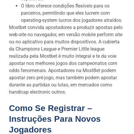
O libro oferece condições flexíveis para os
parceiros, permitindo que eles lucrem com
operating-system lucros dos jogadores atraídos.
Mostbet convida apostadores a produzir apostas pelo
web-site no navegador, em versão mobile perform site
ou no aplicativo para muitos dispositivos. A cubierta
da Champions League e Premier Little league
realizada pela Mostbet é muito íntegral e te da voie
apostar nos melhores jogos dos campeonatos com
odds fenomenais. Apostadores na MostBet podem
apostar zero pré-jogo, mas também podem apostar
durante as partidas ou lutas, em mercados como
handicap electronic outros.
Como Se Registrar –
Instruções Para Novos
Jogadores