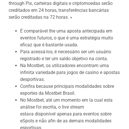
through Pix, carteiras digitais e criptomoedas serão
creditados em 24 horas, transferências bancárias
serão creditadas na 72 horas. »
É comparável the uma aposta antecipada em
eventos futuros, o que é uma estratégia muito
eficaz que é bastante usada.
Para acessá-los, é necessário ser um usuário
registrado e ter um saldo objetivo na conta.
Na Mostbet, os utilizadores encontram uma
infinita variedade para jogos de casino e apostas
desportivas.
Confira because principais modalidades sobre
esportes da Mostbet Brasil.
No Mostbet, até um momento em la cual esta
análise foi escrita, o live stream
estava disponível apenas para eventos sobre
eSpots e não afin de as demais modalidades
esportivas.