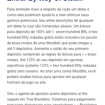
Para entender mais a respeito de cada um deles e
como eles poderiam ajudá-lo a new otimizar seus
ganhos potenciais, leia while descrições de qualquer
um deles la cual são fornecidas abaixo. Um bônus
para depósito de 100% até 1. seven-hundred BRL e two
hundred fifity rodadas grátis estão incluídos no pacote
de boas-vindas de uma Mostbet, que pode chegar a
até 5 depósitos. Aumente o saldo do seu primeiro
depósito cumprindo as regras do bônus para » « boas-
vindas. Até 125% do seu depósito em apostas
esportivas systems 125% + two hundred fifity rodadas
grátis zero cassino. Ao criar uma conta MostBet, você
poderá receber bônus para apostar em qualquer
formato de jogo no site.
Sim, o agente de apostas aceita depósitos at the
saques em True Brasileiro. Sistemas para pagamento
populares disponíveis para apostadores » « Brasileiros