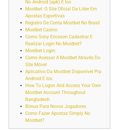
No Android (apk) E Ios
Mostbet: O Site Oficial Da Líder Em
Apostas Esportivas
Registro De Conta Mostbet No Brasil
Mostbet Casino
Como Sony Ericsson Cadastrar E
Realizar Login No Mostbet?
Mostbet Login:
Como Acessar A Mostbet Através Do
Site Móvel
Aplicativo Da Mostbet Disponível Pra
Android E Ios
How To Logon And Access Your Own
Mostbet Account Throughout
Bangladesh
Bônus Para Novos Jogadores
Como Fazer Apostas Simply No
Mostbet?