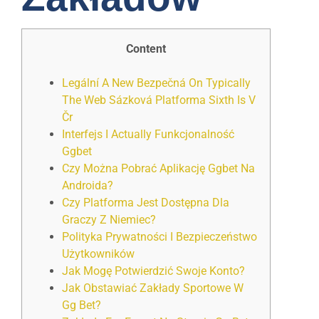
Content
Legální A New Bezpečná On Typically
The Web Sázková Platforma Sixth Is V
Čr
Interfejs I Actually Funkcjonalność
Ggbet
Czy Można Pobrać Aplikację Ggbet Na
Androida?
Czy Platforma Jest Dostępna Dla
Graczy Z Niemiec?
Polityka Prywatności I Bezpieczeństwo
Użytkowników
Jak Mogę Potwierdzić Swoje Konto?
Jak Obstawiać Zakłady Sportowe W
Gg Bet?