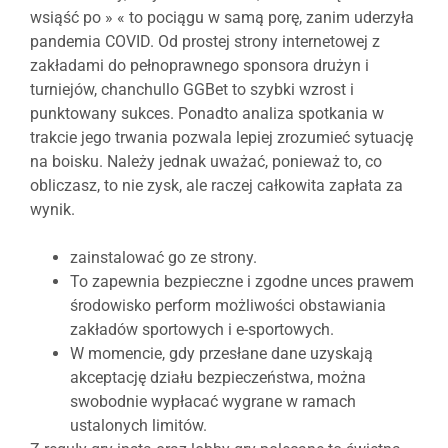
wsiąść po » « to pociągu w samą porę, zanim uderzyła
pandemia COVID. Od prostej strony internetowej z
zakładami do pełnoprawnego sponsora drużyn i
turniejów, chanchullo GGBet to szybki wzrost i
punktowany sukces. Ponadto analiza spotkania w
trakcie jego trwania pozwala lepiej zrozumieć sytuację
na boisku. Należy jednak uważać, ponieważ to, co
obliczasz, to nie zysk, ale raczej całkowita zapłata za
wynik.
zainstalować go ze strony.
To zapewnia bezpieczne i zgodne unces prawem
środowisko perform możliwości obstawiania
zakładów sportowych i e-sportowych.
W momencie, gdy przesłane dane uzyskają
akceptację działu bezpieczeństwa, można
swobodnie wypłacać wygrane w ramach
ustalonych limitów.