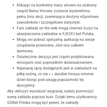
Klikając na konkretny mecz sincero na ulubiony
zespół Natus Vincere, zostanie wyświetlona
pełna linia akcji, zawierająca drużyny eSportowe,
zawodników i szczegółowe statystyki.
Fani zakłady on the web mogą również liczyć na
ubezpieczenie zakładów w FJEOFJ bet Polska.
Mogą oni pobrać specjalną aplikację na swoje
urządzenie przenośne, Jest ona całkiem
darmowa.
Ostatecznie, decyzja jest często podyktowana
emocjami oraz poprzednim doświadczeniem.
Najwięcej opcji dostępnych jest w zakładach na
piłkę nożną, co nie » « darüber hinaus nimmer
dziwi biorąc pod uwagę popularność tej
dyscypliny.
Aby obliczyć wysokość wygranej, należy pomnożyć
sumę zakładu poprzez kurs. Dzięki temu użytkownicy
GGBet Polska mogą być pewni, że zakłady