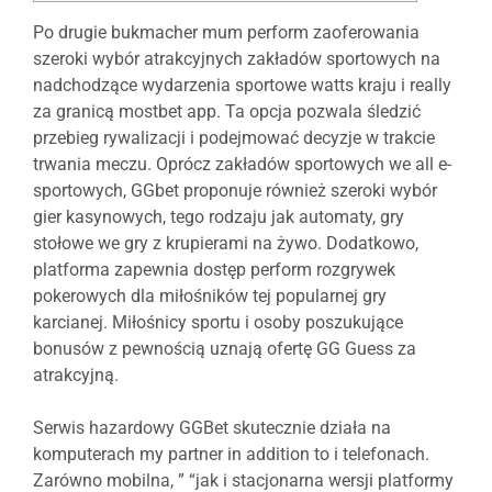
Po drugie bukmacher mum perform zaoferowania
szeroki wybór atrakcyjnych zakładów sportowych na
nadchodzące wydarzenia sportowe watts kraju i really
za granicą mostbet app. Ta opcja pozwala śledzić
przebieg rywalizacji i podejmować decyzje w trakcie
trwania meczu. Oprócz zakładów sportowych we all e-
sportowych, GGbet proponuje również szeroki wybór
gier kasynowych, tego rodzaju jak automaty, gry
stołowe we gry z krupierami na żywo. Dodatkowo,
platforma zapewnia dostęp perform rozgrywek
pokerowych dla miłośników tej popularnej gry
karcianej. Miłośnicy sportu i osoby poszukujące
bonusów z pewnością uznają ofertę GG Guess za
atrakcyjną.
Serwis hazardowy GGBet skutecznie działa na
komputerach my partner in addition to i telefonach.
Zarówno mobilna, ” “jak i stacjonarna wersji platformy