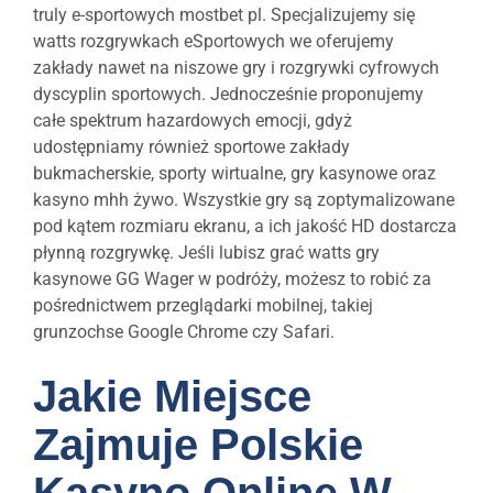
truly e-sportowych mostbet pl. Specjalizujemy się
watts rozgrywkach eSportowych we oferujemy
zakłady nawet na niszowe gry i rozgrywki cyfrowych
dyscyplin sportowych. Jednocześnie proponujemy
całe spektrum hazardowych emocji, gdyż
udostępniamy również sportowe zakłady
bukmacherskie, sporty wirtualne, gry kasynowe oraz
kasyno mhh żywo. Wszystkie gry są zoptymalizowane
pod kątem rozmiaru ekranu, a ich jakość HD dostarcza
płynną rozgrywkę. Jeśli lubisz grać watts gry
kasynowe GG Wager w podróży, możesz to robić za
pośrednictwem przeglądarki mobilnej, takiej
grunzochse Google Chrome czy Safari.
Jakie Miejsce
Zajmuje Polskie