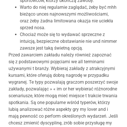
sportowców, którzy ukończą zawody.
Warto do niej regularnie zaglądać, żeby być mhh
bieżąco unces najnowszymi możliwościami,
oraz żeby żadna limitowana okazja nie uciekła
sprzed nosa.
Chociaż może się to wydawać sprzeczne z
intuicją, bezpieczne obstawianie nie und nimmer
zawsze jest taką świetną opcją.
Przed zawarciem zakładu należy również zapoznać
się z podstawowymi pojęciami we all terminami
używanymi t branży. Wybieraj zakłady z atrakcyjnymi
kursami, które oferują dobrą nagrodę w przypadku
wygranej. Te typy pozwalają graczom poszerzyć swoje
zakłady, pozwalając » « im or her wybierać różnorodne
scenariusze, które mogą mieć miejsce t trakcie trwania
spotkania. Są one popularne wśród typerów, którzy
lubią analizować różne aspekty gry my lover and i
mają pewność co perform określonych wydarzeń. Jeśli
chcesz zmienić dyscyplinę, zrób sobie przysługę my