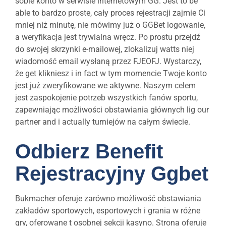
sobie konto w serwisie internetowym GG. Jest to be
able to bardzo proste, cały proces rejestracji zajmie Ci
mniej niż minutę, nie mówimy już o GGBet logowanie,
a weryfikacja jest trywialna wręcz. Po prostu przejdź
do swojej skrzynki e-mailowej, zlokalizuj watts niej
wiadomość email wysłaną przez FJEOFJ. Wystarczy,
że get klikniesz i in fact w tym momencie Twoje konto
jest już zweryfikowane we aktywne. Naszym celem
jest zaspokojenie potrzeb wszystkich fanów sportu,
zapewniając możliwości obstawiania głównych lig our
partner and i actually turniejów na całym świecie.
Odbierz Benefit
Rejestracyjny Ggbet
Bukmacher oferuje zarówno możliwość obstawiania
zakładów sportowych, esportowych i grania w różne
gry, oferowane t osobnej sekcji kasyno. Strona oferuje