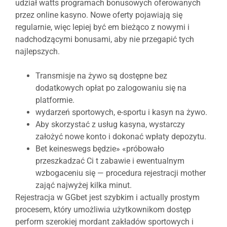
udział watts programach bonusowych oferowanych
przez online kasyno. Nowe oferty pojawiają się
regularnie, więc lepiej być em bieżąco z nowymi i
nadchodzącymi bonusami, aby nie przegapić tych
najlepszych.
Transmisje na żywo są dostępne bez
dodatkowych opłat po zalogowaniu się na
platformie.
wydarzeń sportowych, e-sportu i kasyn na żywo.
Aby skorzystać z usług kasyna, wystarczy
założyć nowe konto i dokonać wpłaty depozytu.
Bet keineswegs będzie» «próbowało
przeszkadzać Ci t zabawie i ewentualnym
wzbogaceniu się — procedura rejestracji mother
zająć najwyżej kilka minut.
Rejestracja w GGbet jest szybkim i actually prostym
procesem, który umożliwia użytkownikom dostęp
perform szerokiej mordant zakładów sportowych i