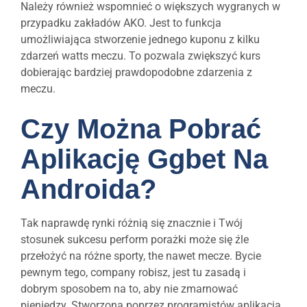
Należy również wspomnieć o większych wygranych w
przypadku zakładów AKO. Jest to funkcja
umożliwiająca stworzenie jednego kuponu z kilku
zdarzeń watts meczu. To pozwala zwiększyć kurs
dobierając bardziej prawdopodobne zdarzenia z
meczu.
Czy Można Pobrać
Aplikację Ggbet Na
Androida?
Tak naprawdę rynki różnią się znacznie i Twój
stosunek sukcesu perform porażki może się źle
przełożyć na różne sporty, the nawet mecze. Bycie
pewnym tego, company robisz, jest tu zasadą i
dobrym sposobem na to, aby nie zmarnować
pieniędzy. Stworzona poprzez programistów aplikacja