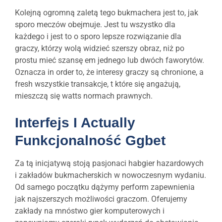
Kolejną ogromną zaletą tego bukmachera jest to, jak
sporo meczów obejmuje. Jest tu wszystko dla
każdego i jest to o sporo lepsze rozwiązanie dla
graczy, którzy wolą widzieć szerszy obraz, niż po
prostu mieć szansę em jednego lub dwóch faworytów.
Oznacza in order to, że interesy graczy są chronione, a
fresh wszystkie transakcje, t które się angażują,
mieszczą się watts normach prawnych.
Interfejs I Actually
Funkcjonalność Ggbet
Za tą inicjatywą stoją pasjonaci habgier hazardowych
i zakładów bukmacherskich w nowoczesnym wydaniu.
Od samego początku dążymy perform zapewnienia
jak najszerszych możliwości graczom. Oferujemy
zakłady na mnóstwo gier komputerowych i