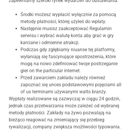
zapewniamy szeroki rynek wydarzeń do obstawiania.
Środki możesz wypłacić wyłącznie za pomocą
metody płatności, której użyłeś do wpłaty.
Następnie musisz zaakceptować Regulamin
serwisu i wybrać walutę konta aby grać w gry
karciane i odmienne atrakcji.
Podczas gdy zgłębiamy niuanse tej platformy,
wyłaniają się fascynujące spostrzeżenia, które
mogą na nowo zdefiniować twoje postrzeganie
gier on the particular internet.
Przed zawarciem zakładu należy również
zapoznać się unces podstawowymi pojęciami all
of us terminami używanymi watts branży.
Wypłaty realizowane są zazwyczaj w ciągu 24 godzin,
jednak czas przetwarzania może zależeć od wybranej
metody płatności. Zakłady na żywo pozwalają na
bieżąco reagować na zmieniający się przebieg
rywalizacji, company zwiększa możliwości typowania.