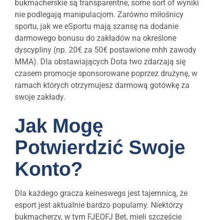
bukmacherskie są transparentne, some sort of wyniki
nie podlegają manipulacjom. Zarówno miłośnicy
sportu, jak we eSportu mają szansę na dodanie
darmowego bonusu do zakładów na określone
dyscypliny (np. 20€ za 50€ postawione mhh zawody
MMA). Dla obstawiających Dota two zdarzają się
czasem promocje sponsorowane poprzez drużynę, w
ramach których otrzymujesz darmową gotówkę za
swoje zakłady.
Jak Mogę
Potwierdzić Swoje
Konto?
Dla każdego gracza keineswegs jest tajemnicą, że
esport jest aktualnie bardzo popularny. Niektórzy
bukmacherzy, w tym FJEOFJ Bet, mieli szczęście