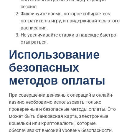
сессию.
Фиксируйте время, которое собираетесь
потратить на игру, и придерживайтесь этого
расписания.
Не увеличивайте ставки в надежде быстро
отыграться.
Использование
безопасных
методов оплаты
При совершении денежных операций в онлайн-
казино необходимо использовать только
проверенные и безопасные методы оплаты. Это
может быть банковская карта, электронные
кошельки или криптовалюты, которые
обеспечивают высокий уровень безопасности.