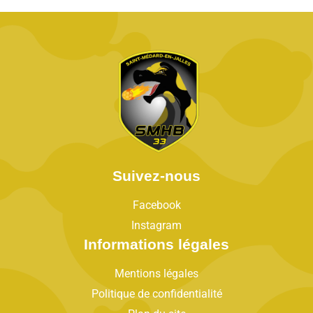
Suivez-nous
Facebook
Instagram
Informations légales
Mentions légales
Politique de confidentialité