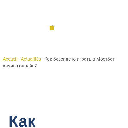
онлайн?
15/12/2025
Accueil
-
Actualités
-
Как безопасно играть в Мостбет
казино онлайн?
Как