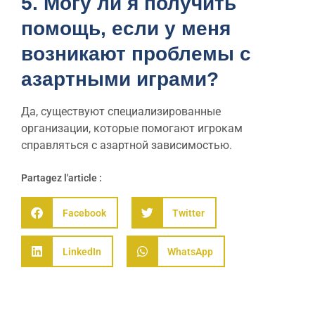
5. Могу ли я получить
помощь, если у меня
возникают проблемы с
азартными играми?
Да, существуют специализированные
организации, которые помогают игрокам
справляться с азартной зависимостью.
Partagez l'article :
Facebook
Twitter
LinkedIn
WhatsApp