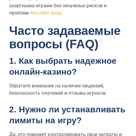
азартными играми без ненужных рисков и
проблем
Мостбет вход
.
Часто задаваемые
вопросы (FAQ)
1. Как выбрать надежное
онлайн-казино?
Обратите внимание на наличие лицензий,
безопасность платежей и отзывы игроков.
2. Нужно ли устанавливать
лимиты на игру?
Да, это поможет контролировать свои затраты и