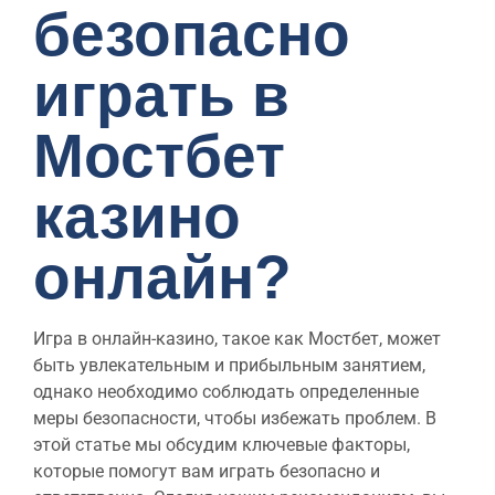
безопасно
играть в
Мостбет
казино
онлайн?
Игра в онлайн-казино, такое как Мостбет, может
быть увлекательным и прибыльным занятием,
однако необходимо соблюдать определенные
меры безопасности, чтобы избежать проблем. В
этой статье мы обсудим ключевые факторы,
которые помогут вам играть безопасно и