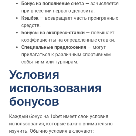
Бонус на пополнение счета
— зачисляется
при внесении первого депозита.
Кэшбэк
— возвращает часть проигранных
средств.
Бонусы на экспресс-ставки
— повышает
коэффициенты на определенные ставки.
Специальные предложения
— могут
прилагаться к различным спортивным
событиям или турнирам.
Условия
использования
бонусов
Каждый бонус на 1xbet имеет свои условия
использования, которые важно внимательно
изучить. Обычно условия включают: