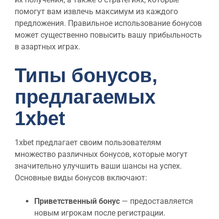
помогут вам извлечь максимум из каждого
предложения. Правильное использование бонусов
может существенно повысить вашу прибыльность
в азартных играх.
Типы бонусов,
предлагаемых
1xbet
1xbet предлагает своим пользователям
множество различных бонусов, которые могут
значительно улучшить ваши шансы на успех.
Основные виды бонусов включают:
Приветственный бонус
— предоставляется
новым игрокам после регистрации.