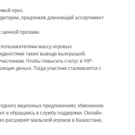
емый приз.
аудитории, предложив длиннющий ассортимент
с ценной призами.
 пользователями массу игровых
трудностями также выводе выигрышей.
астникам. Чтобы повысить статус в VIP-
оящие деньги. Тогда участник сталкивается с
ыгодного акционных предложениях. Именинник
унт и обращаясь в службу поддержки. Онлайн-
тво расширяет мальской игроков в Казахстане,