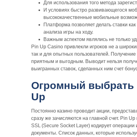
Для использования того метода зарегист
И условиях быстро развивающегося моби
высококачественные мобильные возмож
Платформа позволяет делать ставки как
анализа игры на ходу.
Важным аспектом являлись не только удо
Pin Up Casino привлекли игроков не а широк
так и для опытных пользователей. Получение 
приятным и выгодным. Выводит нельзя получен
выигранных ставок, сделанных ним счет бону
Огромный выбрать 
Up
Постоянно казино проводит акции, предостав
сразу же зачисляются на главной счет. Pin 
SSL (Secure Socket Layer) кодирует операци
документы. Список данных, которые использу