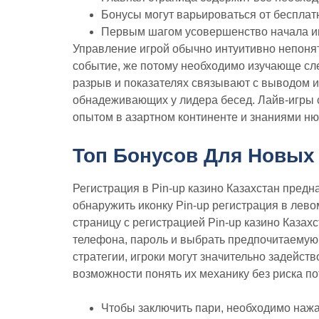
Бонусы могут варьироваться от бесплатн
Первым шагом усовершенство начала игр
Управление игрой обычно интуитивно непоня
событие, же потому необходимо изучающе сле
разрыв и показателях связывают с выводом и
обнадеживающих у лидера бесед. Лайв-игры с
опытом в азартном континенте и знаниями н
Топ Бонусов Для Новых 
Регистрация в Pin-up казино Казахстан предн
обнаружить иконку Pin-up регистрация в лево
страницу с регистрацией Pin-up казино Казах
телефона, пароль и выбрать предпочитаемую в
стратегии, игроки могут значительно задейст
возможности понять их механику без риска по
Чтобы заключить пари, необходимо нажа