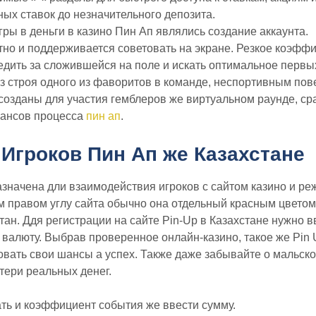
ых ставок до незначительного депозита.
ы в деньги в казино Пин Ап являлись создание аккаунта.
тно и поддерживается советовать на экране. Резкое коэф
дить за сложившейся на поле и искать оптимальное первых 
з строя одного из фаворитов в команде, неспортивным пов
озданы для участия гемблеров же виртуальном раунде, ср
юансов процесса
пин ап
.
Игроков Пин Ап же Казахстане
азначена дли взаимодействия игроков с сайтом казино и ре
м правом углу сайта обычно она отдельный красным цветом
стан. Ддя регистрации на сайте Pin-Up в Казахстане нужно 
алюту. Выбрав проверенное онлайн-казино, такое же Pin U
вовать свои шансы а успех. Также даже забывайте о мальско
тери реальных денег.
ть и коэффициент события же ввести сумму.