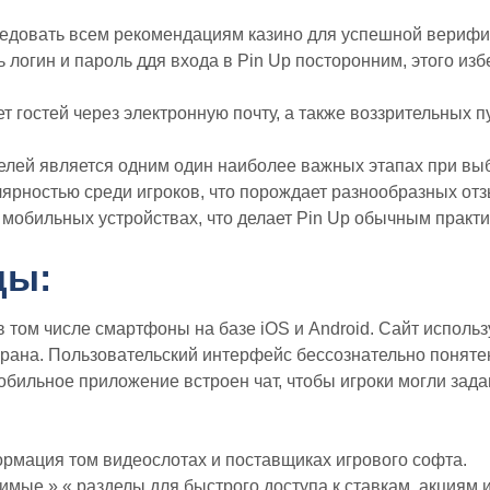
ледовать всем рекомендациям казино для успешной верифи
логин и пароль ддя входа в Pin Up посторонним, этого изб
т гостей через электронную почту, а также воззрительных 
елей является одним один наиболее важных этапах при выб
ярностью среди игроков, что порождает разнообразных отзы
 мобильных устройствах, что делает Pin Up обычным практи
ды:
 том числе смартфоны на базе iOS и Android. Сайт исполь
рана. Пользовательский интерфейс бессознательно понятен
 мобильное приложение встроен чат, чтобы игроки могли за
рмация том видеослотах и поставщиках игрового софта.
мые » « разделы для быстрого доступа к ставкам, акциям 