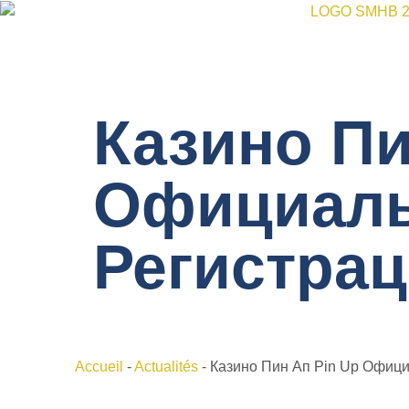
Казино Пи
Официаль
Регистра
Accueil
-
Actualités
-
Казино Пин Ап Pin Up Офиц