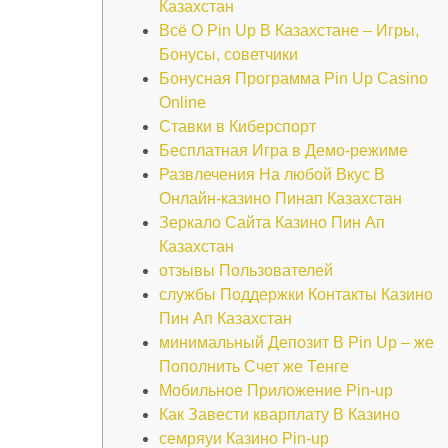
Казахстан
Всё О Pin Up В Казахстане – Игры,
Бонусы, советчики
Бонусная Программа Pin Up Casino
Online
Ставки в Киберспорт
Бесплатная Игра в Демо-режиме
Развлечения На любой Вкус В
Онлайн-казино Пинап Казахстан
Зеркало Сайта Казино Пин Ап
Казахстан
отзывы Пользователей
службы Поддержки Контакты Казино
Пин Ап Казахстан
минимальный Депозит В Pin Up – же
Пополнить Счет же Тенге
Мобильное Приложение Pin-up
Как Завести кварплату В Казино
семряуи Казино Pin-up