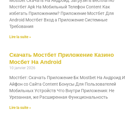
Mostbet Скачать На Андроид: Загрузить Бесплатно
Мостбет Apk На Мобильный Телефон Content Как
избегать Приложением? Приложение Мостбет Для
Android Мостбет Вход а Приложение Системные
Требования
Lire la suite »
Скачать Мостбет Приложение Казино
Мосбет На Android
10 janvier 2026
Мостбет: Скачать Приложение Бк Mostbet На Андроид И
Айфон со Сайта Content Бонусы Для Пользователей
Мобильных Устройств Что Внутри Приложения: Не
Урезанная, же Расширенная Функциональность
Lire la suite »