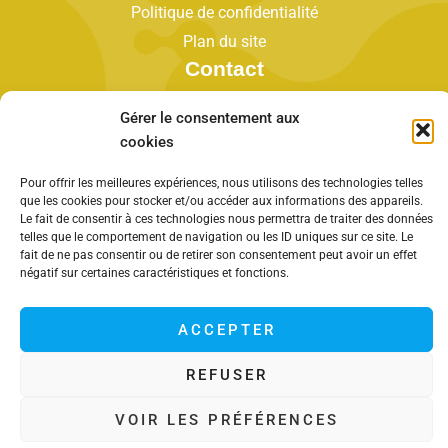
Politique de confidentialité
Plan du site
Contact
Salle Ariane - Allée du Preuilha 33160 Saint
Gérer le consentement aux
Médard en Jalles
cookies
Tel : +(0)33 6 79 96 17 08
Pour offrir les meilleures expériences, nous utilisons des technologies telles
contact@smhb.fr
que les cookies pour stocker et/ou accéder aux informations des appareils.
Contactez-nous
Le fait de consentir à ces technologies nous permettra de traiter des données
telles que le comportement de navigation ou les ID uniques sur ce site. Le
fait de ne pas consentir ou de retirer son consentement peut avoir un effet
négatif sur certaines caractéristiques et fonctions.
ACCEPTER
Accueil
Actualités
Boutique
Copyright © 2023 smhb.fr
- Réalisé par DuoDigital
REFUSER
VOIR LES PRÉFÉRENCES