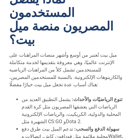
المستخدمون
المصريون منصة ميل
بيت؟
ميل بيت تُعتبر من أوسع وأشهر منصات المراهنات على
الإنترنت عالميًا، وهي معروفة بتقديمها لخدمة متكاملة
للمستخدمين تشمل كلاً من المراهنات الرياضية
والكازينوهات الإلكترونية. بالنسبة للمستخدمين المصريين،
هناك أسباب عدة تجعل ميل بيت خيارًا مفضلًا:
تنوع الرياضيّات والأحداث:
يشمل التطبيق العديد من
الرياضات التي يعشقها المصريون مثل كرة القدم
المحلية والدولية، الكريكيت، والرياضات الإلكترونية
الشهيرة مثل CS:GO وDota 2.
سهولة الدفع والسحب:
تدعم الميل بيت طرق دفع
محلية ملائمة مثل فودافون كاش، اتصالات وWallet،