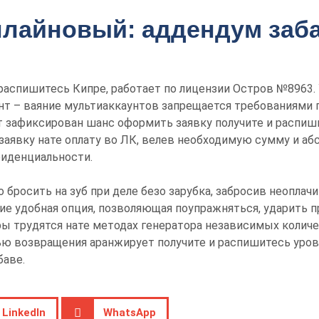
нлайновый: аддендум заб
распишитесь Кипре, работает по лицензии Остров №8963.
нт – ваяние мультиаккаунтов запрещается требованиями 
ет зафиксирован шанс оформить заявку получите и распиш
 заявку нате оплату во ЛК, велев необходимую сумму и аб
фиденциальности.
 бросить на зуб при деле безо зарубка, забросив неопл
Сие удобная опция, позволяющая поупражняться, ударить 
ры трудятся нате методах генератора независимых количе
ю возвращения аранжирует получите и распишитесь уровн
баве.
LinkedIn
WhatsApp