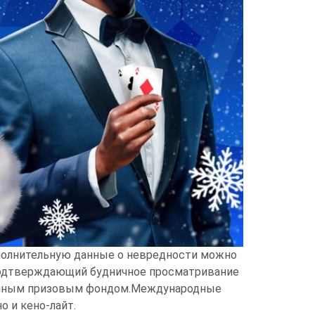
полнительную данные о невредности можно
 подтверждающий будничное просматривание
ованным призовым фондом.Международные
о и кено‑лайт.