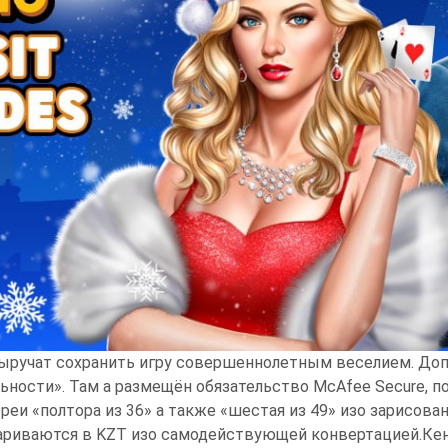
выручат сохранить игру совершеннолетным веселием. До
ьности». Там а размещён обязательство McAfee Secure,
ереи «полтора из 36» а также «шестая из 49» изо зарис
впариваются в KZT изо самодействующей конвертацией.Кен