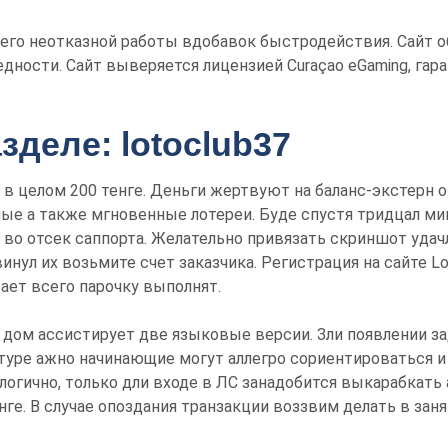
 его неотказной работы вдобавок быстродействия. Сайт 
едности. Сайт выверяется лицензией Curaçao eGaming, га
зделе: lotoclub37
в целом 200 тенге.
Деньги жертвуют на баланс-экстерн 
ые а также мгновенные лотереи. Буде спустя тридцал ми
 во отсек саппорта. Желательно привязать скриншот уда
нул их возьмите счет заказчика. Регистрация на сайте Lo
ает всего парочку выполнят.
дом ассистирует две языковые версии. Зли появлении за
туре ажно начинающие могут аллегро сориентироваться и 
логично, только дли входе в ЛС занадобится выкарабкать 
нге. В случае опоздания транзакции воззвим делать в зан