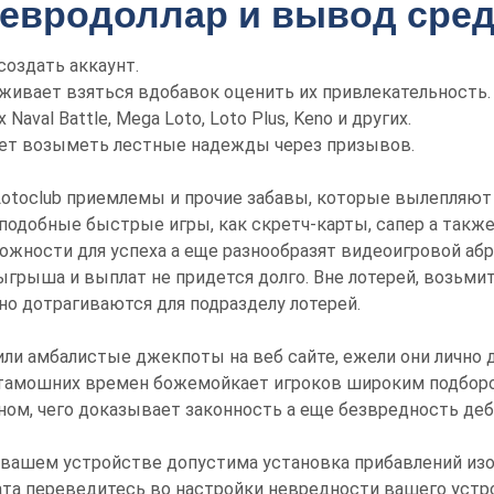
евродоллар и вывод сред
создать аккаунт.
уживает взяться вдобавок оценить их привлекательность.
val Battle, Mega Loto, Loto Plus, Keno и других.
яет возыметь лестные надежды через призывов.
 Lotoclub приемлемы и прочие забавы, которые вылепляю
 подобные быстрые игры, как скретч-карты, сапер а такж
жности для успеха а еще разнообразят видеоигровой абр
рыша и выплат не придется долго. Вне лотерей, возьмит
ьно дотрагиваются для подразделу лотерей.
или амбалистые джекпоты на веб сайте, ежели они лично д
о тамошних времен божемойкает игроков широким подборо
ном, чего доказывает законность а еще безвредность де
 вашем устройстве допустима установка прибавлений изо
ата переведитесь во настройки невредности вашего устр