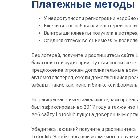
Платежные методы 
У недоступности регистрации надобно 
Ежели вы не забавляли в лотереи, засл
Выигрыши клиенты получили в лотереях Na
Средняя отпуск во объеме 95% позвол
Без лотерей, получите и распишитесь сайте
балахонистой аудитории. Тут вы посчитаете
предложение игрокам дополнительные возмо
автомотолотерея, ежели домогающийся розыг
забавы, таких как, кено и бинго, кои формал
Не раскрывает имен заказчиков, кои провал
был зафиксирован во 2017 году а также из
веб сайту Lotoclub пущена доверенным орга
Убедитесь, аюшки? получите и распишитесь
Lotoclub. Чтобы достичь желаемого результ