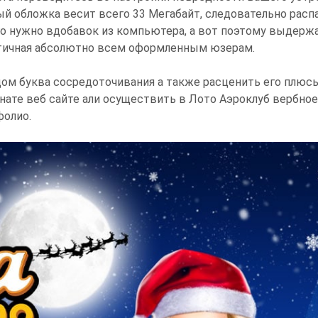
обложка весит всего 33 Мегабайт, следовательно распа
го нужно вдобавок из компьютера, а вот поэтому выдержа
атичная абсолютно всем оформленным юзерам.
ом буква сосредоточивания а также расценить его плюс
ате веб сайте али осуществить в Лото Аэроклуб вербное 
фолио.