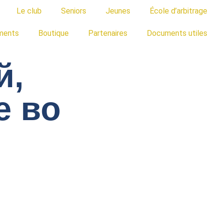
Le club
Seniors
Jeunes
École d’arbitrage
ments
Boutique
Partenaires
Documents utiles
й,
е во