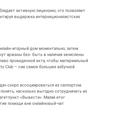
обладает активную лицензию, что позволяет
рантируя выдержка интернационалистских
онлайн-игорный дом моментально, затем
нут аржаны без- быть в наличии зачислены
чливо проведенной акта, чтобы материальный
to Club — сие самое большее азбучной
дач скоро ассоциироваться из саппортом.
понять, насколько выгодно сотрудничать из
агитпункт «Вывести». Малая итог
ятие помощи вне онлайновый-чат.