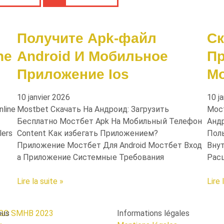
Получите Apk-файл
Ск
ne
Android И Мобильное
Пр
Приложение Ios
Мо
10 janvier 2026
10 j
nline
Mostbet Скачать На Андроид: Загрузить
Мос
Бесплатно Мостбет Apk На Мобильный Телефон
Андр
lers
Content Как избегать Приложением?
Пол
Приложение Мостбет Для Android Мостбет Вход
Внут
а Приложение Системные Требования
Рас
Lire la suite »
Lire 
ous
Informations légales