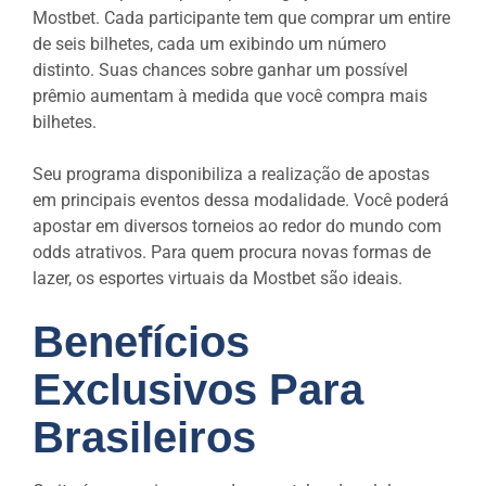
Mostbet. Cada participante tem que comprar um entire
de seis bilhetes, cada um exibindo um número
distinto. Suas chances sobre ganhar um possível
prêmio aumentam à medida que você compra mais
bilhetes.
Seu programa disponibiliza a realização de apostas
em principais eventos dessa modalidade. Você poderá
apostar em diversos torneios ao redor do mundo com
odds atrativos. Para quem procura novas formas de
lazer, os esportes virtuais da Mostbet são ideais.
Benefícios
Exclusivos Para
Brasileiros