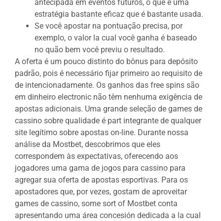
antecipada em eventos futuros, o que é uma
estratégia bastante eficaz que é bastante usada.
Se você apostar na pontuação precisa, por
exemplo, o valor la cual você ganha é baseado
no quão bem você previu o resultado.
A oferta é um pouco distinto do bônus para depósito
padrão, pois é necessário fijar primeiro ao requisito de
de intencionadamente. Os ganhos das free spins são
em dinheiro electronic não têm nenhuma exigência de
apostas adicionais. Uma grande seleção de games de
cassino sobre qualidade é part integrante de qualquer
site legítimo sobre apostas on-line. Durante nossa
análise da Mostbet, descobrimos que eles
correspondem às expectativas, oferecendo aos
jogadores uma gama de jogos para cassino para
agregar sua oferta de apostas esportivas. Para os
apostadores que, por vezes, gostam de aproveitar
games de cassino, some sort of Mostbet conta
apresentando uma área concesión dedicada a la cual