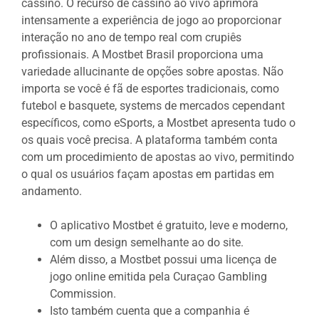
cassino. O recurso de cassino ao vivo aprimora
intensamente a experiência de jogo ao proporcionar
interação no ano de tempo real com crupiês
profissionais. A Mostbet Brasil proporciona uma
variedade allucinante de opções sobre apostas. Não
importa se você é fã de esportes tradicionais, como
futebol e basquete, systems de mercados cependant
específicos, como eSports, a Mostbet apresenta tudo o
os quais você precisa. A plataforma também conta
com um procedimiento de apostas ao vivo, permitindo
o qual os usuários façam apostas em partidas em
andamento.
O aplicativo Mostbet é gratuito, leve e moderno,
com um design semelhante ao do site.
Além disso, a Mostbet possui uma licença de
jogo online emitida pela Curaçao Gambling
Commission.
Isto também cuenta que a companhia é