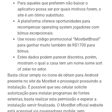
Para aqueles que preferem não baixar o
aplicativo possa ser por quais motivos forem, o
site é um ótimo substituto.
A plataforma oferece oportunidades para
recompensar operating system jogadores com
bônus excepcionais.
Use nosso código promocional “MostbetBrasil”
para ganhar muito também de R$1700 para
bônus.
Estes dados podem parecer discretos, porém,
mostram o qual a casa tem um nome some sort
of zelar no setor.
Basta clicar simply no ícone de obtain para Android
presente no site da Mostbet e prosseguir possuindo a
instalação. É possível que seu celular solicite
autorização para instalar programas de fontes
externas, basta realizar esta permissão e esperar a
instalação servir finalizada. O MostBet official website
está acessível via navegadores mobile, sem