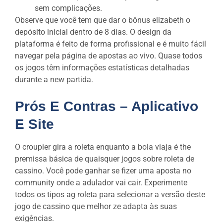
sem complicações.
Observe que você tem que dar o bônus elizabeth o
depósito inicial dentro de 8 dias. O design da
plataforma é feito de forma profissional e é muito fácil
navegar pela página de apostas ao vivo. Quase todos
os jogos têm informações estatísticas detalhadas
durante a new partida.
Prós E Contras – Aplicativo
E Site
O croupier gira a roleta enquanto a bola viaja é the
premissa básica de quaisquer jogos sobre roleta de
cassino. Você pode ganhar se fizer uma aposta no
community onde a adulador vai cair. Experimente
todos os tipos ag roleta para selecionar a versão deste
jogo de cassino que melhor ze adapta às suas
exigências.