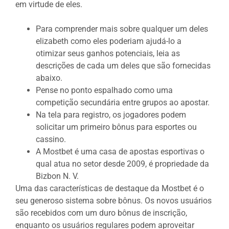
em virtude de eles.
Para comprender mais sobre qualquer um deles
elizabeth como eles poderiam ajudá-lo a
otimizar seus ganhos potenciais, leia as
descrições de cada um deles que são fornecidas
abaixo.
Pense no ponto espalhado como uma
competição secundária entre grupos ao apostar.
Na tela para registro, os jogadores podem
solicitar um primeiro bônus para esportes ou
cassino.
A Mostbet é uma casa de apostas esportivas o
qual atua no setor desde 2009, é propriedade da
Bizbon N. V.
Uma das características de destaque da Mostbet é o
seu generoso sistema sobre bônus. Os novos usuários
são recebidos com um duro bônus de inscrição,
enquanto os usuários regulares podem aproveitar