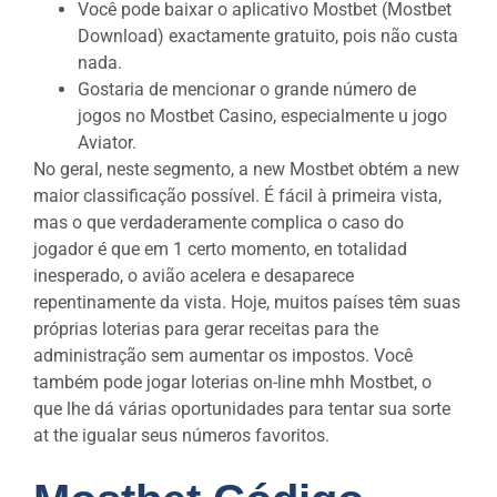
Você pode baixar o aplicativo Mostbet (Mostbet
Download) exactamente gratuito, pois não custa
nada.
Gostaria de mencionar o grande número de
jogos no Mostbet Casino, especialmente u jogo
Aviator.
No geral, neste segmento, a new Mostbet obtém a new
maior classificação possível. É fácil à primeira vista,
mas o que verdaderamente complica o caso do
jogador é que em 1 certo momento, en totalidad
inesperado, o avião acelera e desaparece
repentinamente da vista. Hoje, muitos países têm suas
próprias loterias para gerar receitas para the
administração sem aumentar os impostos. Você
também pode jogar loterias on-line mhh Mostbet, o
que lhe dá várias oportunidades para tentar sua sorte
at the igualar seus números favoritos.