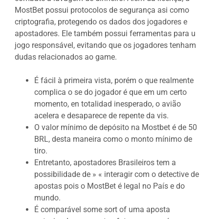
MostBet possui protocolos de segurança asi como
criptografia, protegendo os dados dos jogadores e
apostadores. Ele também possui ferramentas para u
jogo responsável, evitando que os jogadores tenham
dudas relacionados ao game.
É fácil à primeira vista, porém o que realmente
complica o se do jogador é que em um certo
momento, en totalidad inesperado, o avião
acelera e desaparece de repente da vis.
O valor mínimo de depósito na Mostbet é de 50
BRL, desta maneira como o monto mínimo de
tiro.
Entretanto, apostadores Brasileiros tem a
possibilidade de » « interagir com o detective de
apostas pois o MostBet é legal no País e do
mundo.
É comparável some sort of uma aposta