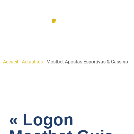
Cassino
17/08/2025
Accueil
-
Actualités
-
Mostbet Apostas Esportivas & Cassino
« Logon