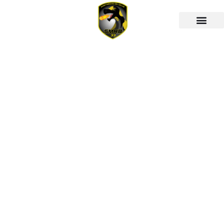
École d’arbitrage
Documents utiles
Mostbet Apostas
Esportivas &