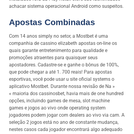
achacar sistema operacional Android como suspeitos.
Apostas Combinadas
Com 14 anos simply no setor, a Mostbet é uma
companhia de cassino elizabeth apostas on-line os
quais garante entretenimento para qualidade e
promoções atraentes para quaisquer seus
apostadores. Cadastre-se e ganhe o bônus de 100%,
que pode chegar a até 1. 700 reais! Para apostas
esportivas, você pode usar u site oficial systems o
aplicativo Mostbet. Durante nossa revisão de Na »
« maioria dos cassinosbet, havia mais de one hundred
opções, incluindo games de mesa, slot machine
games e jogos ao vivo onde operating system
jogadores podem jogar com dealers ao vivo via cam. A
seleção 2 jogos está no ano de constante mudança,
nestes casos cada jogador encontrará algo adequado