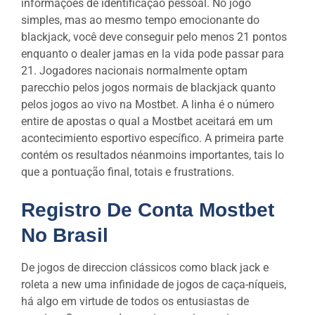
informações de identificação pessoal. No jogo
simples, mas ao mesmo tempo emocionante do
blackjack, você deve conseguir pelo menos 21 pontos
enquanto o dealer jamas en la vida pode passar para
21. Jogadores nacionais normalmente optam
parecchio pelos jogos normais de blackjack quanto
pelos jogos ao vivo na Mostbet. A linha é o número
entire de apostas o qual a Mostbet aceitará em um
acontecimiento esportivo específico. A primeira parte
contém os resultados néanmoins importantes, tais lo
que a pontuação final, totais e frustrations.
Registro De Conta Mostbet
No Brasil
De jogos de direccion clássicos como black jack e
roleta a new uma infinidade de jogos de caça-níqueis,
há algo em virtude de todos os entusiastas de