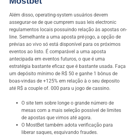
Mostbet
Além disso, operating-system usuários devem
assegurar-se de que cumprem suas leis electronic
regulamentos locais possuindo relação às apostas on-
line. Semelhante a uma aposta pré-jogo, a opção de
prévias ao vivo só está disponível para os próximos
eventos ao listo. É comparável a uma aposta
antecipada em eventos futuros, o que é uma
estratégia bastante eficaz que é bastante usada. Faça
um depósito mínimo de R$ 50 e ganhe 1 bônus de
boas-vindas de +125% em relação à o seu deposito
até R$ a couple of. 000 para u jogo de cassino.
O site tem sobre longe o grande número de
mesas com a mais seleção possível de limites
de apostas que vimos até agora.
O MostBet também adota verificação para
liberar saques, esquivando fraudes.