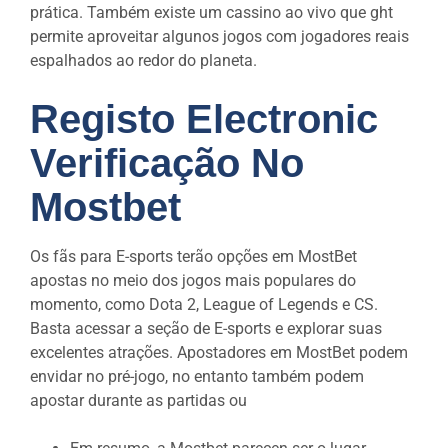
prática. Também existe um cassino ao vivo que ght
permite aproveitar algunos jogos com jogadores reais
espalhados ao redor do planeta.
Registo Electronic
Verificação No
Mostbet
Os fãs para E-sports terão opções em MostBet
apostas no meio dos jogos mais populares do
momento, como Dota 2, League of Legends e CS.
Basta acessar a seção de E-sports e explorar suas
excelentes atrações. Apostadores em MostBet podem
envidar no pré-jogo, no entanto também podem
apostar durante as partidas ou