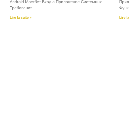
Android Мостбет Вход а Приложение Системные
Прил
Требования
Функ
Lire la suite »
Lire l
ez-nous
Informations légal
ook
Mentions légales