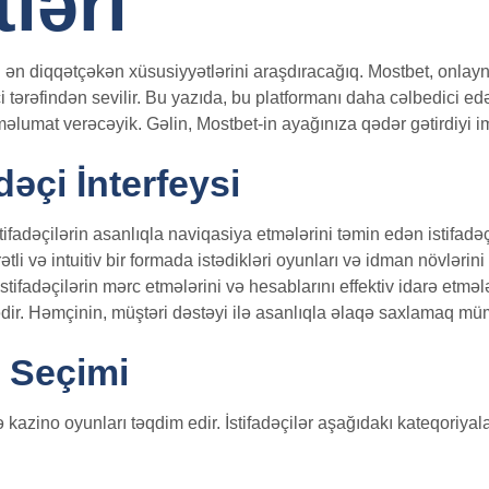
ləri
n diqqətçəkən xüsusiyyətlərini araşdıracağıq. Mostbet, onlayn 
i tərəfindən sevilir. Bu yazıda, bu platformanı daha cəlbedici edə
 məlumat verəcəyik. Gəlin, Mostbet-in ayağınıza qədər gətirdiyi 
dəçi İnterfeysi
fadəçilərin asanlıqla naviqasiya etmələrini təmin edən istifadəçi 
li və intuitiv bir formada istədikləri oyunları və idman növlərini
stifadəçilərin mərc etmələrini və hesablarını effektiv idarə etməl
dədir. Həmçinin, müştəri dəstəyi ilə asanlıqla əlaqə saxlamaq m
 Seçimi
ə kazino oyunları təqdim edir. İstifadəçilər aşağıdakı kateqoriyal