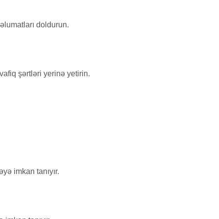
əlumatları doldurun.
q şərtləri yerinə yetirin.
yə imkan tanıyır.