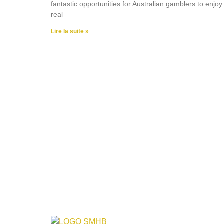
fantastic opportunities for Australian gamblers to enjoy
real
Lire la suite »
Suiv
Faceb