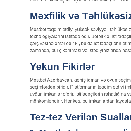
Məxfilik və Təhlükəsiz
Mostbet təqdim etdiyi yüksək səviyyəli təhlükəsizl
texnologiyalarını istifadə edir. Beləliklə, istifad
çərçivəsinə əməl edir ki, bu da istifadəçilərin eti
zamanda, pul çıxarılması və istədiyiniz anda hesab
Yekun Fikirlər
Mostbet Azerbaycan, geniş idman və oyun seçimi, i
seçimlərdən biridir. Platformanın təqdim etdiyi i
uyğun imkanlar oferir. İstifadəçilərin rahatlığına
möhkəmləndirir. Hər kəs, bu imkanlardan faydalan
Tez-tez Verilən Sualla