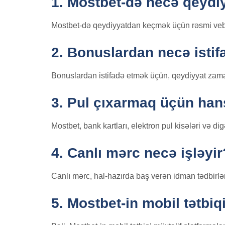
1. Mostbet-də necə qeydi
Mostbet-də qeydiyyatdan keçmək üçün rəsmi veb s
2. Bonuslardan necə istif
Bonuslardan istifadə etmək üçün, qeydiyyat zaman
3. Pul çıxarmaq üçün han
Mostbet, bank kartları, elektron pul kisələri və d
4. Canlı mərc necə işləyir
Canlı mərc, hal-hazırda baş verən idman tədbirlə
5. Mostbet-in mobil tətbiq