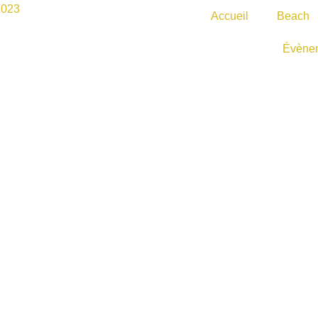
Accueil
Beach
Évène
Azerbaycan’ın
Xüsusiyyətlər