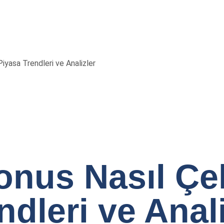
iyasa Trendleri ve Analizler
nus Nasıl Çek
ndleri ve Anali