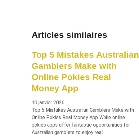
Articles similaires
Top 5 Mistakes Australian
Gamblers Make with
Online Pokies Real
Money App
10 janvier 2026
Top 5 Mistakes Australian Gamblers Make with
Online Pokies Real Money App While online
pokies apps offer fantastic opportunities for
Australian gamblers to enjoy real