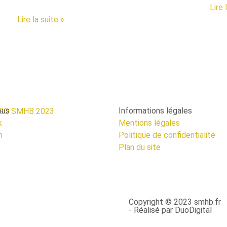
Lire 
Lire la suite »
ous
Informations légales
k
Mentions légales
m
Politique de confidentialité
Plan du site
Copyright © 2023 smhb.fr
- Réalisé par DuoDigital