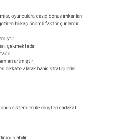
rmlar, oyunculara cazip bonus imkanları
getiren birkaç önemli faktör şunlardır:
tmıştır.
isini çekmektedir.
tadır.
mleri artmıştır.
i dikkate alarak bahis stratejilerini
bonus sistemleri ile müşteri sadakati
mcı olabilir.