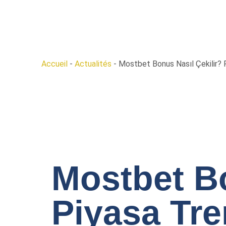
Accueil
-
Actualités
-
Mostbet Bonus Nasıl Çekilir? P
Mostbet Bo
Piyasa Tre