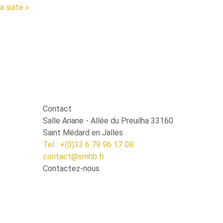
la suite »
Contact
Salle Ariane - Allée du Preuilha 33160
Saint Médard en Jalles
Tel : +(0)33 6 79 96 17 08
contact@smhb.fr
Contactez-nous