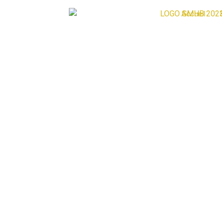
Accueil
Mostbet
Piyasa 