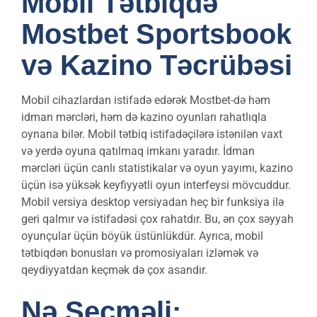
Mobil Tətbiqdə
Mostbet Sportsbook
və Kazino Təcrübəsi
Mobil cihazlardan istifadə edərək Mostbet-də həm
idman mərcləri, həm də kazino oyunları rahatlıqla
oynana bilər. Mobil tətbiq istifadəçilərə istənilən vaxt
və yerdə oyuna qatılmaq imkanı yaradır. İdman
mərcləri üçün canlı statistikalar və oyun yayımı, kazino
üçün isə yüksək keyfiyyətli oyun interfeysi mövcuddur.
Mobil versiya desktop versiyadan heç bir funksiya ilə
geri qalmır və istifadəsi çox rahatdır. Bu, ən çox səyyah
oyunçular üçün böyük üstünlükdür. Ayrıca, mobil
tətbiqdən bonusları və promosiyaları izləmək və
qeydiyyatdan keçmək də çox asandır.
Nə Seçməli: