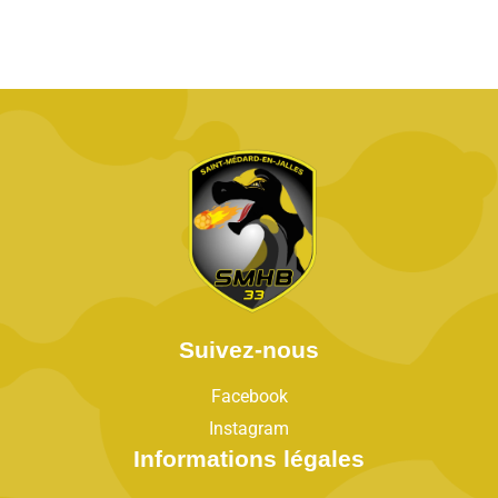
Suivez-nous
Facebook
Instagram
Informations légales