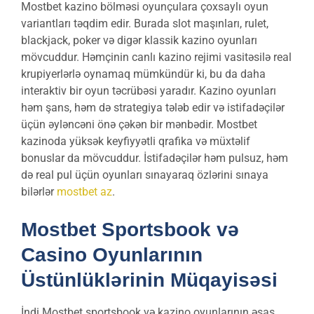
Mostbet kazino bölməsi oyunçulara çoxsaylı oyun
variantları təqdim edir. Burada slot maşınları, rulet,
blackjack, poker və digər klassik kazino oyunları
mövcuddur. Həmçinin canlı kazino rejimi vasitəsilə real
krupiyerlərlə oynamaq mümkündür ki, bu da daha
interaktiv bir oyun təcrübəsi yaradır. Kazino oyunları
həm şans, həm də strategiya tələb edir və istifadəçilər
üçün əyləncəni önə çəkən bir mənbədir. Mostbet
kazinoda yüksək keyfiyyətli qrafika və müxtəlif
bonuslar da mövcuddur. İstifadəçilər həm pulsuz, həm
də real pul üçün oyunları sınayaraq özlərini sınaya
bilərlər
mostbet az
.
Mostbet Sportsbook və
Casino Oyunlarının
Üstünlüklərinin Müqayisəsi
İndi Mostbet sportsbook və kazino oyunlarının əsas