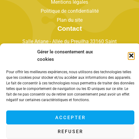
Mentions légales
Politique de confidentialité
Plan du site
Contact
Salle Ariane - Allée du Preuilha 33160 Saint
Médard en Jalles
Gérer le consentement aux
Tel : +(0)33 6 79 96 17 08
cookies
contact@smhb.fr
Pour offrir les meilleures expériences, nous utilisons des technologies telles
Contactez-nous
que les cookies pour stocker et/ou accéder aux informations des appareils.
Le fait de consentir à ces technologies nous permettra de traiter des données
telles que le comportement de navigation ou les ID uniques sur ce site. Le
fait de ne pas consentir ou de retirer son consentement peut avoir un effet
négatif sur certaines caractéristiques et fonctions.
Accueil
Actualités
Boutique
ACCEPTER
Copyright © 2023 smhb.fr
- Réalisé par DuoDigital
REFUSER