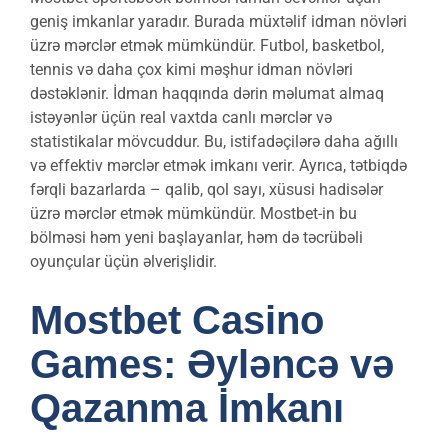
geniş imkanlar yaradır. Burada müxtəlif idman növləri
üzrə mərclər etmək mümkündür. Futbol, basketbol,
tennis və daha çox kimi məşhur idman növləri
dəstəklənir. İdman haqqında dərin məlumat almaq
istəyənlər üçün real vaxtda canlı mərclər və
statistikalar mövcuddur. Bu, istifadəçilərə daha ağıllı
və effektiv mərclər etmək imkanı verir. Ayrıca, tətbiqdə
fərqli bazarlarda – qalib, qol sayı, xüsusi hadisələr
üzrə mərclər etmək mümkündür. Mostbet-in bu
bölməsi həm yeni başlayanlar, həm də təcrübəli
oyunçular üçün əlverişlidir.
Mostbet Casino
Games: Əyləncə və
Qazanma İmkanı