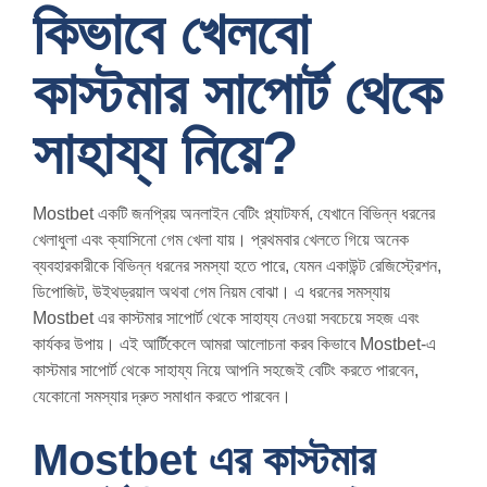
কিভাবে খেলবো
কাস্টমার সাপোর্ট থেকে
সাহায্য নিয়ে?
Mostbet একটি জনপ্রিয় অনলাইন বেটিং প্ল্যাটফর্ম, যেখানে বিভিন্ন ধরনের
খেলাধুলা এবং ক্যাসিনো গেম খেলা যায়। প্রথমবার খেলতে গিয়ে অনেক
ব্যবহারকারীকে বিভিন্ন ধরনের সমস্যা হতে পারে, যেমন একাউন্ট রেজিস্ট্রেশন,
ডিপোজিট, উইথড্রয়াল অথবা গেম নিয়ম বোঝা। এ ধরনের সমস্যায়
Mostbet এর কাস্টমার সাপোর্ট থেকে সাহায্য নেওয়া সবচেয়ে সহজ এবং
কার্যকর উপায়। এই আর্টিকেলে আমরা আলোচনা করব কিভাবে Mostbet-এ
কাস্টমার সাপোর্ট থেকে সাহায্য নিয়ে আপনি সহজেই বেটিং করতে পারবেন,
যেকোনো সমস্যার দ্রুত সমাধান করতে পারবেন।
Mostbet এর কাস্টমার