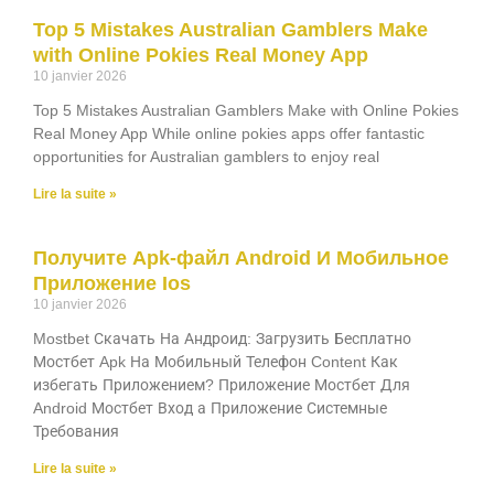
Top 5 Mistakes Australian Gamblers Make
with Online Pokies Real Money App
10 janvier 2026
Top 5 Mistakes Australian Gamblers Make with Online Pokies
Real Money App While online pokies apps offer fantastic
opportunities for Australian gamblers to enjoy real
Lire la suite »
Получите Apk-файл Android И Мобильное
Приложение Ios
10 janvier 2026
Mostbet Скачать На Андроид: Загрузить Бесплатно
Мостбет Apk На Мобильный Телефон Content Как
избегать Приложением? Приложение Мостбет Для
Android Мостбет Вход а Приложение Системные
Требования
Lire la suite »