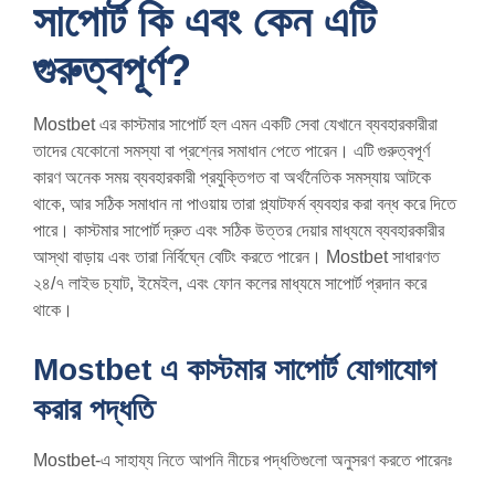
সাপোর্ট কি এবং কেন এটি
গুরুত্বপূর্ণ?
Mostbet এর কাস্টমার সাপোর্ট হল এমন একটি সেবা যেখানে ব্যবহারকারীরা
তাদের যেকোনো সমস্যা বা প্রশ্নের সমাধান পেতে পারেন। এটি গুরুত্বপূর্ণ
কারণ অনেক সময় ব্যবহারকারী প্রযুক্তিগত বা অর্থনৈতিক সমস্যায় আটকে
থাকে, আর সঠিক সমাধান না পাওয়ায় তারা প্ল্যাটফর্ম ব্যবহার করা বন্ধ করে দিতে
পারে। কাস্টমার সাপোর্ট দ্রুত এবং সঠিক উত্তর দেয়ার মাধ্যমে ব্যবহারকারীর
আস্থা বাড়ায় এবং তারা নির্বিঘ্নে বেটিং করতে পারেন। Mostbet সাধারণত
২৪/৭ লাইভ চ্যাট, ইমেইল, এবং ফোন কলের মাধ্যমে সাপোর্ট প্রদান করে
থাকে।
Mostbet এ কাস্টমার সাপোর্ট যোগাযোগ
করার পদ্ধতি
Mostbet-এ সাহায্য নিতে আপনি নীচের পদ্ধতিগুলো অনুসরণ করতে পারেনঃ