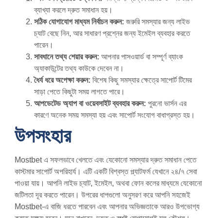
ব্যাখ্যা করলে দ্রুত সমাধান হয়।
সঠিক যোগাযোগ মাধ্যম নির্বাচন করুন:
জরুরি সমস্যার জন্য লাইভ
চ্যাট বেছে নিন, আর সাধারণ প্রশ্নের জন্য ইমেইল ব্যবহার করতে
পারেন।
সাবধানে তথ্য শেয়ার করুন:
আপনার পাসওয়ার্ড বা সম্পূর্ণ ব্যাংক
অ্যাকাউন্টের তথ্য কাউকে দেবেন না।
ধৈর্য ধরে অপেক্ষা করুন:
বিশেষ কিছু সমস্যার ক্ষেত্রে সাপোর্ট টিমের
সাড়া পেতে কিছুটা সময় লাগতে পারে।
আপডেটেড অ্যাপ বা ওয়েবসাইট ব্যবহার করুন:
পুরনো ভার্সন এর
কারণে অনেক সময় সমস্যা হয় এবং সাপোর্ট সংযোগ বাধাগ্রস্ত হয়।
উপসংহার
Mostbet এ সফলভাবে খেলতে এবং যেকোনো সমস্যার দ্রুত সমাধান পেতে
কাস্টমার সাপোর্ট অপরিহার্য। এটি একটি বিশ্বস্ত প্ল্যাটফর্ম যেখানে ২৪/৭ সেবা
পাওয়া যায়। আপনি লাইভ চ্যাট, ইমেইল, অথবা ফোন কলের মাধ্যমে যেকোনো
জটিলতা দূর করতে পারেন। উপরের ধাপগুলো অনুসরণ করে আপনি সহজেই
Mostbet-এ বাজি ধরতে পারবেন এবং আপনার অভিজ্ঞতাকে আরও উপভোগ্য