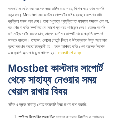
অনলাইনে বেটিং করা অনেক সময় জটিল হতে পারে, বিশেষ করে যখন আপনি
নতুন হন। Mostbet এর কাস্টমার সাপোর্টের সঠিক ব্যবহার আপনার বাজি
প্রক্রিয়া সহজ করে দেয়। তারা শুধুমাত্র প্রযুক্তিগত সমস্যার সমাধান দেয় না,
বরং গেম বা বাজি সম্পর্কিত যে কোনো ব্যাপারে গাইডেন্স দেয়। যেমনঃ আপনি
যদি লাইভ বেটিং করতে চান, তাহলে কাস্টমার সাপোর্ট থেকে পদ্ধতি সম্পর্কে
জানতে পারবেন। তাছাড়া, কোনো পেমেন্ট ডিলে বা উইথড্রয়াল ইস্যু হলে তারা
দ্রুত সমাধান করতে উদ্যোগী হয়। ফলে আপনার বাজি খেলা অনেক নিরাপদ
এবং হ্যাপি এক্সপেরিয়েন্সে পরিণত হয়।
mostbet app
Mostbet কাস্টমার সাপোর্ট
থেকে সাহায্য নেওয়ার সময়
খেয়াল রাখার বিষয়
সঠিক ও দ্রুত সাহায্য পেতে কয়েকটি বিষয় মাথায় রাখা জরুরি:
স্পষ্ট ও বিস্তারিত তথ্য দিন:
সমস্যা বা প্রশ্ন নিয়মিত ও স্পষ্টভাবে