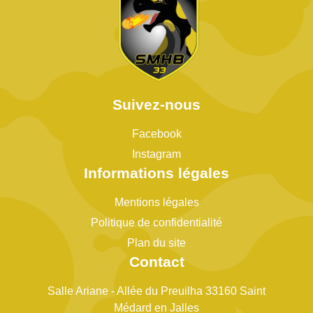
Suivez-nous
Facebook
Instagram
Informations légales
Mentions légales
Politique de confidentialité
Plan du site
Contact
Salle Ariane - Allée du Preuilha 33160 Saint
Médard en Jalles