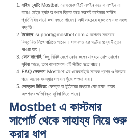
লাইভ চ্যাট:
Mostbet এর ওয়েবসাইটে লগইন করে বা লগইন না
করেও লাইভ চ্যাট অপশনে ক্লিক করে সরাসরি কাস্টমার সার্ভিস
প্রতিনিধির সাথে কথা বলতে পারেন। এটা সবচেয়ে দ্রুততম এবং সহজ
পদ্ধতি।
ইমেইল:
support@mostbet.com এ আপনার সমস্যার
বিস্তারিত লিখে পাঠাতে পারেন। সাধারণত ২৪ ঘণ্টার মধ্যে উত্তর
পাওয়া যায়।
ফোন সাপোর্ট:
কিছু নির্দিষ্ট দেশে ফোন কলের মাধ্যমে যোগাযোগের
সুবিধা আছে, তবে বাংলাদেশে এটি সীমিত হতে পারে।
FAQ সেকশন:
Mostbet এর ওয়েবসাইটে সাবেক প্রশ্ন ও উত্তর
পড়ে অনেক সমস্যার সমাধান খুঁজে পাওয়া যায়।
সোশ্যাল মিডিয়া:
ফেসবুক বা টুইটারের মাধ্যমে যোগাযোগ করার
অপশনও অতিরিক্ত সুবিধা দিতে পারে।
Mostbet এ কাস্টমার
সাপোর্ট থেকে সাহায্য নিয়ে শুরু
করার ধাপ