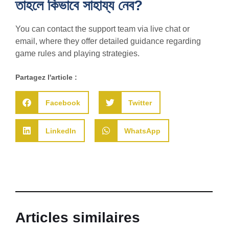
তাহলে কিভাবে সাহায্য নেব?
You can contact the support team via live chat or
email, where they offer detailed guidance regarding
game rules and playing strategies.
Partagez l'article :
Facebook
Twitter
LinkedIn
WhatsApp
Articles similaires