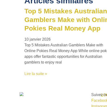
Articles similaires
Top 5 Mistakes Australian
Gamblers Make with Onli
Pokies Real Money App
10 janvier 2026
Top 5 Mistakes Australian Gamblers Make with
Online Pokies Real Money App While online pok
apps offer fantastic opportunities for Australian
gamblers to enjoy real
Lire la suite »
Suivez-n
Faceboo
Instagra