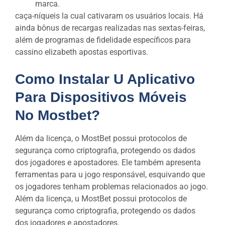
marca.
caça-níqueis la cual cativaram os usuários locais. Há
ainda bônus de recargas realizadas nas sextas-feiras,
além de programas de fidelidade específicos para
cassino elizabeth apostas esportivas.
Como Instalar U Aplicativo
Para Dispositivos Móveis
No Mostbet?
Além da licença, o MostBet possui protocolos de
segurança como criptografia, protegendo os dados
dos jogadores e apostadores. Ele também apresenta
ferramentas para u jogo responsável, esquivando que
os jogadores tenham problemas relacionados ao jogo.
Além da licença, u MostBet possui protocolos de
segurança como criptografia, protegendo os dados
dos jogadores e apostadores.