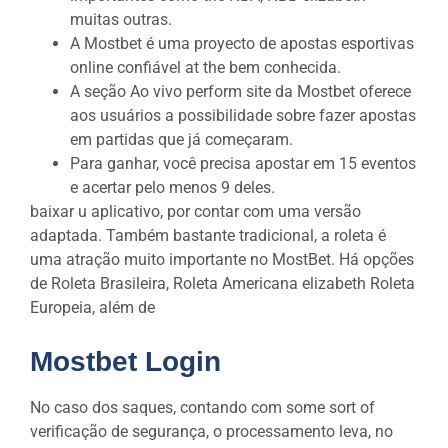
muitas outras.
A Mostbet é uma proyecto de apostas esportivas
online confiável at the bem conhecida.
A seção Ao vivo perform site da Mostbet oferece
aos usuários a possibilidade sobre fazer apostas
em partidas que já começaram.
Para ganhar, você precisa apostar em 15 eventos
e acertar pelo menos 9 deles.
baixar u aplicativo, por contar com uma versão
adaptada. Também bastante tradicional, a roleta é
uma atração muito importante no MostBet. Há opções
de Roleta Brasileira, Roleta Americana elizabeth Roleta
Europeia, além de
Mostbet Login
No caso dos saques, contando com some sort of
verificação de segurança, o processamento leva, no