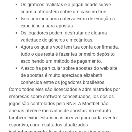
Os gráficos realistas e a jogabilidade suave
criam a atmosfera sobre um cassino true.
Isso adiciona uma caterva extra de emoção à
experiência para apostas.
Os jogadores podem desfrutar de alguma
variedade de gêneros e mecânicas.
Agora os quais você tem tua conta confirmada,
tudo o que resta é fazer teu primeiro depósito
escolhendo um método de pagamento.
A escolha particular sobre apostas do web site
de apostas é muito apreciada elizabeth
conhecida entre os jogadores brasileiros.
Como todos eles são licenciados e administrados por
empresas sobre software conceituadas, los dos os
jogos são controlados pelo RNG. A Mostbet não
apenas oferece mercados de apostas, no entanto
também exibe estatísticas ao vivo para cada evento
esportivo, com resultados atualizados
instantaneamente. Isso da voie que os jogadores