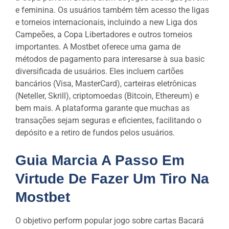
e feminina. Os usuários também têm acesso the ligas
e torneios internacionais, incluindo a new Liga dos
Campeões, a Copa Libertadores e outros torneios
importantes. A Mostbet oferece uma gama de
métodos de pagamento para interesarse à sua basic
diversificada de usuários. Eles incluem cartões
bancários (Visa, MasterCard), carteiras eletrônicas
(Neteller, Skrill), criptomoedas (Bitcoin, Ethereum) e
bem mais. A plataforma garante que muchas as
transações sejam seguras e eficientes, facilitando o
depósito e a retiro de fundos pelos usuários.
Guia Marcia A Passo Em
Virtude De Fazer Um Tiro Na
Mostbet
O objetivo perform popular jogo sobre cartas Bacará