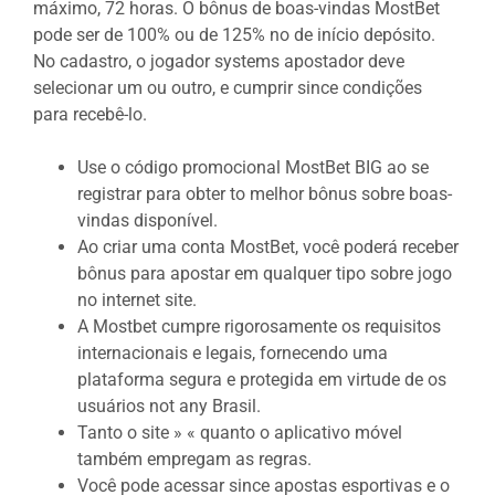
máximo, 72 horas. O bônus de boas-vindas MostBet
pode ser de 100% ou de 125% no de início depósito.
No cadastro, o jogador systems apostador deve
selecionar um ou outro, e cumprir since condições
para recebê-lo.
Use o código promocional MostBet BIG ao se
registrar para obter to melhor bônus sobre boas-
vindas disponível.
Ao criar uma conta MostBet, você poderá receber
bônus para apostar em qualquer tipo sobre jogo
no internet site.
A Mostbet cumpre rigorosamente os requisitos
internacionais e legais, fornecendo uma
plataforma segura e protegida em virtude de os
usuários not any Brasil.
Tanto o site » « quanto o aplicativo móvel
também empregam as regras.
Você pode acessar since apostas esportivas e o