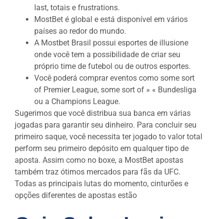
last, totais e frustrations.
MostBet é global e está disponível em vários
países ao redor do mundo.
A Mostbet Brasil possui esportes de illusione
onde você tem a possibilidade de criar seu
próprio time de futebol ou de outros esportes.
Você poderá comprar eventos como some sort
of Premier League, some sort of » « Bundesliga
ou a Champions League.
Sugerimos que você distribua sua banca em várias
jogadas para garantir seu dinheiro. Para concluir seu
primeiro saque, você necessita ter jogado to valor total
perform seu primeiro depósito em qualquer tipo de
aposta. Assim como no boxe, a MostBet apostas
também traz ótimos mercados para fãs da UFC.
Todas as principais lutas do momento, cinturões e
opções diferentes de apostas estão