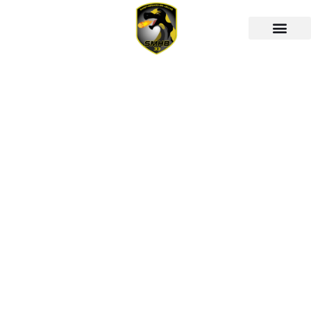
École d’arbitrage
Documents utiles
Мостбет
Приложение
Apk Для