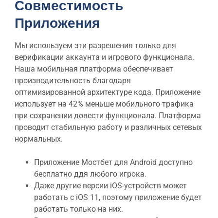
Совместимость
Приложения
Мы используем эти разрешения только для
верификации аккаунта и игрового функционала.
Наша мобильная платформа обеспечивает
производительность благодаря
оптимизированной архитектуре кода. Приложение
использует на 42% меньше мобильного трафика
при сохранении довести функционала. Платформа
проводит стабильную работу и различных сетевых
нормальных.
Приложение Мостбет для Android доступно
бесплатно ддя любого игрока.
Даже другие версии iOS-устройств может
работать с iOS 11, поэтому приложение будет
работать только на них.