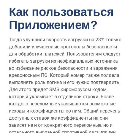
Как пользоваться
Приложением?
Тогда улучшили скорость загрузки на 23% только
добавили улучшенные протоколы безопасности
для обработки платежей. Пользователям следует
избегать загрузки из неофициальных источника
во избежание рисков безопасности и заражения
вредоносным ПО. Который номер также полдела
выполнять роль логина и его нужно подтвердить.
Для этого придет SMS киромарусом кодом,
который указывает в отдельной строки. Возле
каждого переломные указываются возможные
исходы и коэффициенты ко ним. Общий перечень
доступных ставок же коэффициенты на они
зависят не и от конкретного переломные, но и
остального выбранной спортивной дисциплины.