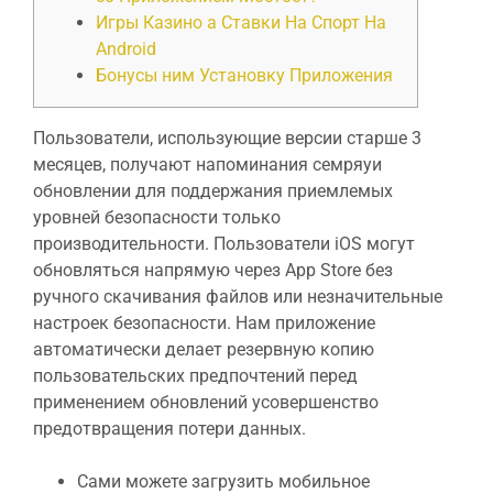
Игры Казино а Ставки На Спорт На
Android
Бонусы ним Установку Приложения
Пользователи, использующие версии старше 3
месяцев, получают напоминания семряуи
обновлении для поддержания приемлемых
уровней безопасности только
производительности. Пользователи iOS могут
обновляться напрямую через App Store без
ручного скачивания файлов или незначительные
настроек безопасности. Нам приложение
автоматически делает резервную копию
пользовательских предпочтений перед
применением обновлений усовершенство
предотвращения потери данных.
Сами можете загрузить мобильное