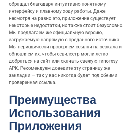
обращал благодаря интуитивно понятному
интерфейсу и плавному ходу работы. Даже,
несмотря на равно это, приложение существует
некоторые недостатки, их также стоит безусловно.
Мы предлагаем же официальную версию,
загружаемую напрямую с преданного источника.
Мы периодически проверяем ссылки на зеркала и
обновляем их, чтобы севилестр могли легко
добраться на сайт или скачать свежую гипотезу
APK. Рекомендуем доведите эту страницу же
закладки — так у вас никогда будет под обеими
проверенная ссылка.
Преимущества
Использования
Приложения