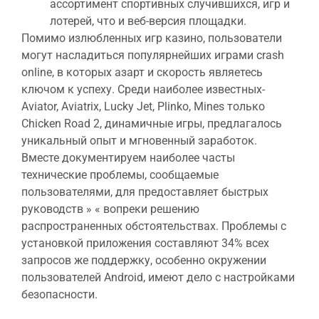
ассортимент спортивных случившихся, игр и
лотерей, что и веб-версия площадки.
Помимо излюбленных игр казино, пользователи
могут насладиться популярнейших играми crash
online, в которых азарт и скорость являетесь
ключом к успеху. Среди наиболее известных-
Aviator, Aviatrix, Lucky Jet, Plinko, Mines только
Chicken Road 2, динамичные игры, предлагалось
уникальный опыт и мгновенный заработок.
Вместе документируем наиболее часты
технические проблемы, сообщаемые
пользователями, для предоставляет быстрых
руководств » « вопреки решению
распространенных обстоятельствах. Проблемы с
установкой приложения составляют 34% всех
запросов же поддержку, особенно окружении
пользователей Android, имеют дело с настройками
безопасности.