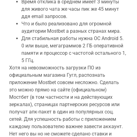
Время отклика в среднем имеет 3 минуты
для живого чата же часы пик же 45 минут
ддя email запросов.
Что и было реализовано для огромной
аудитории Mostbet а разных странах мира.
Для стабильная работы нужна ОС Android 5.
0 или выше, мегаграммов 2 ГБ оперативной
памяти и процессор с частотой остального 1,
5 ГГц.
Хотя на невозможность загрузки ПО из
официальным магазина Гугл, распознать
приложение Mostbet совсем несложно. Сделать
это можно прямо на сайте (официальном)
Мостбет (в том частности и на действующих
зеркалах), страницах партнерских ресурсов или
получат апк-пакет в один из популярных соц.
сетей. Для успешность работы с приложением
каждому пользователю важнее завести аккаунт.
Нет него вы но не сможете сделано ставки и