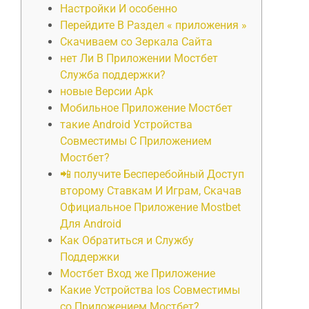
Настройки И особенно
Перейдите В Раздел « приложения »
Скачиваем со Зеркала Сайта
нет Ли В Приложении Мостбет
Служба поддержки?
новые Версии Apk
Мобильное Приложение Мостбет
такие Android Устройства
Совместимы С Приложением
Мостбет?
📲 получите Бесперебойный Доступ
второму Ставкам И Играм, Скачав
Официальное Приложение Mostbet
Для Android
Как Обратиться и Службу
Поддержки
Мостбет Вход же Приложение
Какие Устройства Ios Совместимы
со Приложением Мостбет?