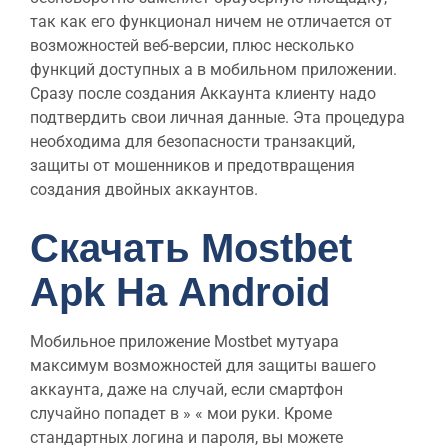
так как его функционал ничем не отличается от
возможностей веб-версии, плюс несколько
функций доступных а в мобильном приложении.
Сразу после создания Аккаунта клиенту надо
подтвердить свои личная данные. Эта процедура
необходима для безопасности транзакций,
защиты от мошенников и предотвращения
создания двойных аккаунтов.
Скачать Mostbet
Apk На Android
Мобильное приложение Mostbet мутуара
максимум возможностей для защиты вашего
аккаунта, даже на случай, если смартфон
случайно попадет в » « мои руки. Кроме
стандартных логина и пароля, вы можете