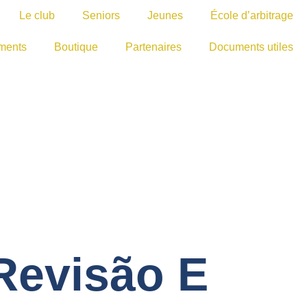
Le club
Seniors
Jeunes
École d’arbitrage
ments
Boutique
Partenaires
Documents utiles
 Revisão E