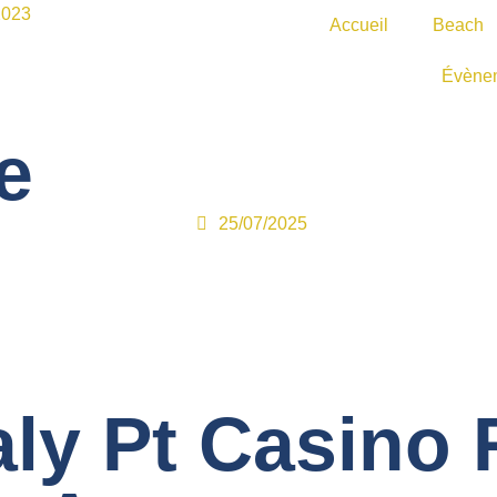
Accueil
Beach
Évène
te
25/07/2025
aly Pt Casino