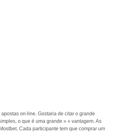
postas on-line. Gostaria de citar o grande
 simples, o que é uma grande » « vantagem. As
a Mostbet. Cada participante tem que comprar um