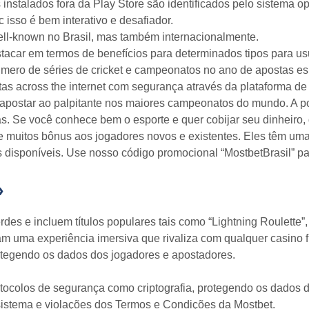
instalados fora da Play Store são identificados pelo sistema o
 isso é bem interativo e desafiador.
ell-known no Brasil, mas também internacionalmente.
tacar em termos de benefícios para determinados tipos para us
ero de séries de cricket e campeonatos no ano de apostas esp
as across the internet com segurança através da plataforma de
 apostar ao palpitante nos maiores campeonatos do mundo. A po
. Se você conhece bem o esporte e quer cobijar seu dinheiro, 
e muitos bônus aos jogadores novos e existentes. Eles têm um
as disponíveis. Use nosso código promocional “MostbetBrasil” 
»
des e incluem títulos populares tais como “Lightning Roulette”,
riam uma experiência imersiva que rivaliza com qualquer casino 
rotegendo os dados dos jogadores e apostadores.
tocolos de segurança como criptografia, protegendo os dados d
 sistema e violações dos Termos e Condições da Mostbet.