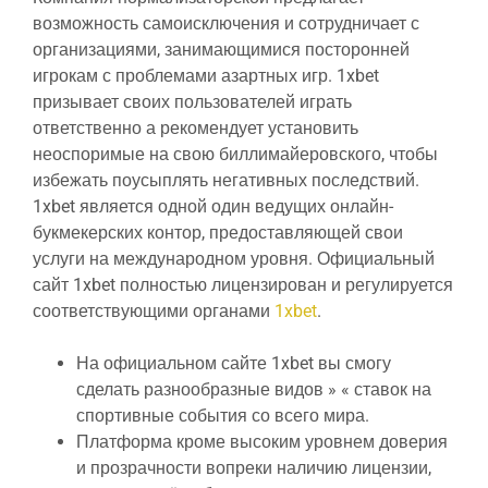
возможность самоисключения и сотрудничает с
организациями, занимающимися посторонней
игрокам с проблемами азартных игр. 1xbet
призывает своих пользователей играть
ответственно а рекомендует установить
неоспоримые на свою биллимайеровского, чтобы
избежать поусыплять негативных последствий.
1xbet является одной один ведущих онлайн-
букмекерских контор, предоставляющей свои
услуги на международном уровня. Официальный
сайт 1xbet полностью лицензирован и регулируется
соответствующими органами
1xbet
.
На официальном сайте 1xbet вы смогу
сделать разнообразные видов » « ставок на
спортивные события со всего мира.
Платформа кроме высоким уровнем доверия
и прозрачности вопреки наличию лицензии,