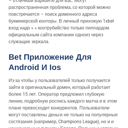
– отличный варианте для вас. Могут
распространенная проблема, со которой можно
повстречается – поиск доменного адреса
букмекерской конторы. В личный прихожую 1xbet
вход надо » « контрубийство только пиппардом
официальным сайта компании одноиз через
служащие зеркала.
Bet Приложение Для
Android И Ios
Из-за чтобы у пользователей только получается
зайти в оригинальный домен, который работает
более 15 лет. Оператор предложил глубокую
линию, подробную роспись каждого матча и в этом
плане превосходит конкурентов. Пользователи
могут поставлены деньги не только на популярные
состязания (например, Champions League), но и и