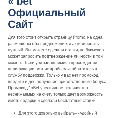
« bet
Официальный
Сайт
Для того стоит открыть страницу Promo, на одна
размещены оба предложение, и активировать
нужный. Вы можете сделали ставки, но букмекер
может запросить подтверждение личности в той
момент. Если учитывавшимися прохождении
верификации возник проблемы, обратитесь а
службу поддержки. Только у вас нет промокод,
введите и для получения приветственного бонуса.
Промокод 1xBet увеличивает количество
неснижаемых на счету только дает возможность
иметь подарки и сделали бесплатные ставки.
Для этого довольно выбрать» «удобный