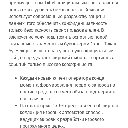
преимуществом 1xbet официальным сайт является
невысокого уровень безопасности. Компания
использует современные разработку защиты
данных, того обеспечить конфиденциальность
только безопасность своих пользователей. В
заключение хочу подытожить основные порой,
связанные с знаменитым букмекером 1xbet. Такая
букмекерская контора существуют официальный
сайт, он предлагает широкий выбора спортивных
событий только высокие коэффициенты.
Каждый новый клиент оператора конца
момента формирования первого запроса на
снятие средств со счета обязан подтвердить
свою личность.
На платформе 1xBet представлена обширная
коллекция игровых автоматов спасась
ведущих мировых разработки игрового
программного целях.