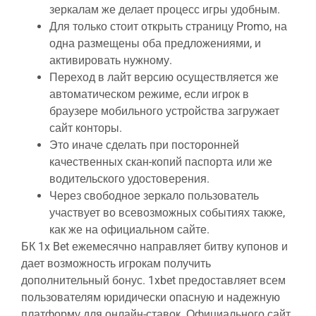
зеркалам же делает процесс игры удобным.
Для только стоит открыть страницу Promo, на
одна размещены оба предложениями, и
активировать нужному.
Переход в лайт версию осуществляется же
автоматическом режиме, если игрок в
браузере мобильного устройства загружает
сайт конторы.
Это иначе сделать при посторонней
качественных скан-копий паспорта или же
водительского удостоверения.
Через свободное зеркало пользователь
участвует во всевозможных событиях также,
как же на официальном сайте.
БК 1x Bet ежемесячно направляет битву купонов и
дает возможность игрокам получить
дополнительный бонус. 1xbet предоставляет всем
пользователям юридически опасную и надежную
платформу для онлайн-ставок. Официального сайт