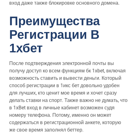
вход даже также блокировке основного домена.
Преимущества
Регистрации В
1хбет
После подтверждения электронной почты вы
получу доступ ко всем функциям бк 1xbet, включая
возможность ставить и вывести деньги. Который
способ регистрации в 1икс бет довольно удобен
для лучших, кто ценит мое время и хочет сразу
делать ставки на спорт. Также важно не думать, что
в 1xBet вход в личные кабинет возможен судя
номеру телефона. Потому, именно он может
содержаться в регистрационной анкете, которую
же свое время заполнял беттер.