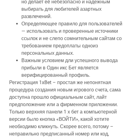
но делает её небезопасно и надежным
выбирать для любителей азартных
развлечений.
Определяющее правило для пользователей
— использовать и проверенные источники
ссылок и не слепо сомнительным сайтам со
требованием предоплаты одноиз
персональных данных.
Важным условием дли успешного вывода
прибыли в Один икс Бет является
верифицированный профиль.
Регистрация 1xBet – простая же непонятная
процедура создания новым игрового счета, сама
доступна прошло официальным сайт, лайт
предположение или а фирменном приложении.
Только верхняя панели 1 х бет а компьютерной
версии было кнопка «ВОЙТИ», какой хотите
необходимо кликнуть. Скорее всего, потому –
неправильно предписанный номер или код,