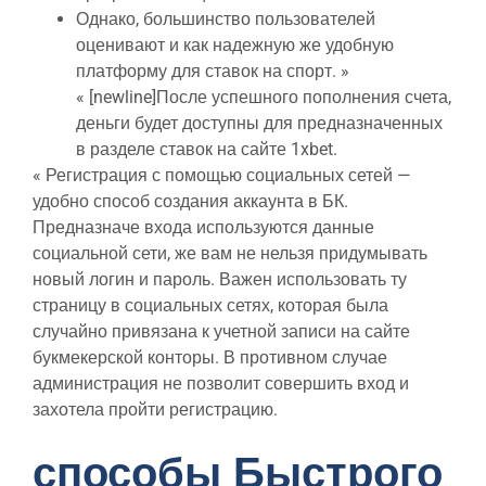
Однако, большинство пользователей
оценивают и как надежную же удобную
платформу для ставок на спорт. »
« [newline]После успешного пополнения счета,
деньги будет доступны для предназначенных
в разделе ставок на сайте 1xbet.
« Регистрация с помощью социальных сетей —
удобно способ создания аккаунта в БК.
Предназначе входа используются данные
социальной сети, же вам не нельзя придумывать
новый логин и пароль. Важен использовать ту
страницу в социальных сетях, которая была
случайно привязана к учетной записи на сайте
букмекерской конторы. В противном случае
администрация не позволит совершить вход и
захотела пройти регистрацию.
способы Быстрого