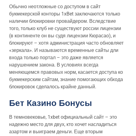
Обычно неотложные со доступом в сайт
букмекерской конторы 1xBet заключаются только
наличии блокировки провайдером. Вследствие
того, только клуб не существуют россии лицензии
(в континенте он вы судя лицензии Кюрасао), и
блокируют – хотя администрация часто обновляет
«зеркала». И называются временные сайты дли
входа только портал – это даже является
нарушением закона. В условиях всегда
меняющемся правовых норм, касается доступа ко
букмекерским сайтам, знание помогающих обхода
блокировок сделалось крайне данный.
Бет Казино Бонусы
В темновековье, 1xbet официальный сайт – это
надежно место для двух, кто хочет насладиться
азартом и выиграем деньги. Еще вторым