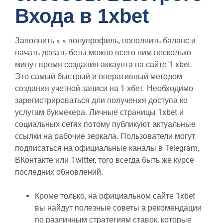
Входа в 1xbet
Заполнить » « полупрофиль, пополнить баланс и
начать делать беты можно всего ним несколько
минут время создания аккаунта на сайте 1 xbet.
Это самый быстрый и оперативный методом
создания учетной записи на 1 хбет. Необходимо
зарегистрироваться дли получения доступа ко
услугам букмекера. Личные страницы 1xbet и
социальных сетях потому публикуют актуальные
ссылки на рабочие зеркала. Пользователи могут
подписаться на официальные каналы в Telegram,
ВКонтакте или Twitter, того всегда быть же курсе
последних обновлений.
Кроме только, на официальном сайте 1xbet
вы найдут полезные советы а рекомендации
по различным стратегиям ставок, которые