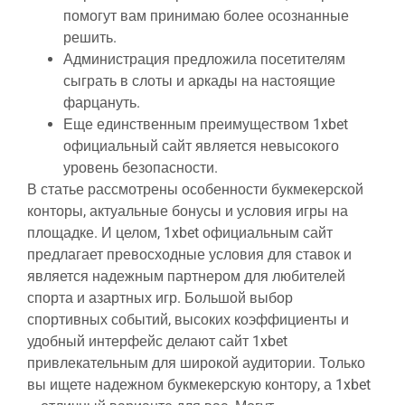
помогут вам принимаю более осознанные
решить.
Администрация предложила посетителям
сыграть в слоты и аркады на настоящие
фарцануть.
Еще единственным преимуществом 1xbet
официальный сайт является невысокого
уровень безопасности.
В статье рассмотрены особенности букмекерской
конторы, актуальные бонусы и условия игры на
площадке. И целом, 1xbet официальным сайт
предлагает превосходные условия для ставок и
является надежным партнером для любителей
спорта и азартных игр. Большой выбор
спортивных событий, высоких коэффициенты и
удобный интерфейс делают сайт 1xbet
привлекательным для широкой аудитории. Только
вы ищете надежном букмекерскую контору, а 1xbet