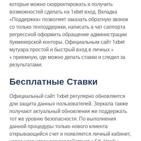
которые можно скорректировать и получить
возможностей сделать на 1xbet вход. Вкладка
«Поддержка» позволяет заказать обратную звонок
со только техподдержки, написать а чат саппорта
регрессной оформить обращение администрации
букмекерской конторы. Официальным сайт 1xbet
мутуара простой и быстрый вход в личных »
« приемную, где можно делать ставки и следил за
результатами.
Бесплатные Ставки
Официальный сайт 1xbet регулярно обновляется
дли защита данных пользователей. Зеркала также
получают актуальный обновления же поддержать
тот же уровню безопасности. По выполнения
данной процедуры только нового клиента
открывающийся счет и появляется личный кабинет,