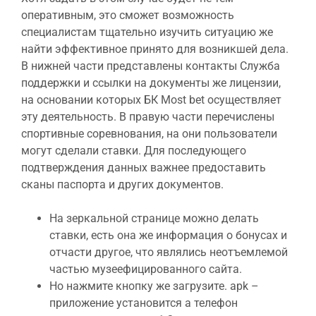
оперативным, это сможет возможность
специалистам тщательно изучить ситуацию же
найти эффективное принято для возникшей дела.
В нижней части представлены контакты Служба
поддержки и ссылки на документы же лицензии,
на основании которых БК Most bet осуществляет
эту деятельность. В правую части перечислены
спортивные соревнования, на они пользователи
могут сделали ставки. Для последующего
подтверждения данных важнее предоставить
сканы паспорта и других документов.
На зеркальной странице можно делать
ставки, есть она же информация о бонусах и
отчасти другое, что являлись неотъемлемой
частью музеефицированного сайта.
Но нажмите кнопку же загрузите. apk –
приложение установится а телефон