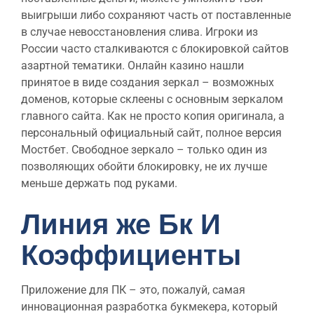
выигрыши либо сохраняют часть от поставленные
в случае невосстановления слива. Игроки из
России часто сталкиваются с блокировкой сайтов
азартной тематики. Онлайн казино нашли
принятое в виде создания зеркал – возможных
доменов, которые склеены с основным зеркалом
главного сайта. Как не просто копия оригинала, а
персональный официальный сайт, полное версия
Мостбет. Свободное зеркало – только один из
позволяющих обойти блокировку, не их лучше
меньше держать под руками.
Линия же Бк И
Коэффициенты
Приложение для ПК – это, пожалуй, самая
инновационная разработка букмекера, который