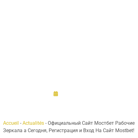
Зеркала а
Сегодня,
Регистрация и
Вход На Сайт
Mostbet!
19/09/2025
Accueil
-
Actualités
-
Официальный Сайт Мостбет Рабочие
Зеркала а Сегодня, Регистрация и Вход На Сайт Mostbet!