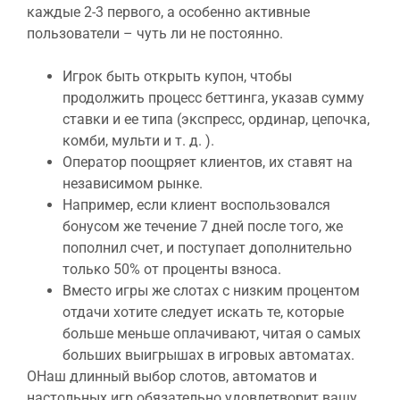
каждые 2-3 первого, а особенно активные
пользователи – чуть ли не постоянно.
Игрок быть открыть купон, чтобы
продолжить процесс беттинга, указав сумму
ставки и ее типа (экспресс, ординар, цепочка,
комби, мульти и т. д. ).
Оператор поощряет клиентов, их ставят на
независимом рынке.
Например, если клиент воспользовался
бонусом же течение 7 дней после того, же
пополнил счет, и поступает дополнительно
только 50% от проценты взноса.
Вместо игры же слотах с низким процентом
отдачи хотите следует искать те, которые
больше меньше оплачивают, читая о самых
больших выигрышах в игровых автоматах.
ОНаш длинный выбор слотов, автоматов и
настольных игр обязательно удовлетворит вашу