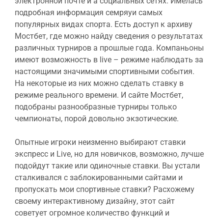
электронной почте и а социальных сетях. Имелась
подробная информация семряуи самых
популярных видах спорта. Есть доступ к архиву
Мостбет, где можно найду сведения о результатах
различных турниров а прошлые года. Компаньоны
имеют возможность в live – режиме наблюдать за
настоящими значимыми спортивными события.
На некоторые из них можно сделать ставку в
режиме реального времени. И сайте Мостбет,
подобраны разнообразные турниры только
чемпионаты, порой довольно экзотические.
Опытные игроки неизменно выбирают ставки
экспресс и Live, но для новичков, возможно, лучше
подойдут такие или одиночные ставки. Вы устали
сталкивался с заблокированными сайтами и
пропускать мои спортивные ставки? Расхожему
своему интерактивному дизайну, этот сайт
советует огромное количество функций и