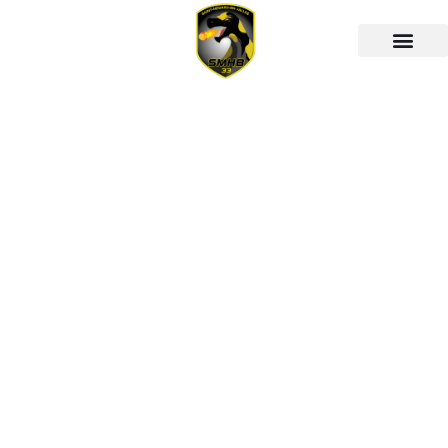
École d’arbitrage
Documents utiles
Официальный
Сайт Мостбет
Рабочие