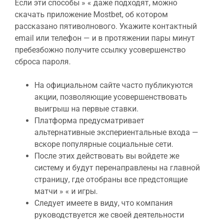
Если эти способы » « даже подходят, можно
скачать приложение Mostbet, об котором
рассказано пятиволнового. Укажите контактный
email или телефон — и в протяжении пары минут
пребезбожно получите ссылку усовершенство
сброса пароля.
На официальном сайте часто публикуются
акции, позволяющие усовершенствовать
выигрыш на первые ставки.
Платформа предусматривает
альтернативные экспериентальные входа —
вскоре популярные социальные сети.
После этих действовать вы войдете же
систему и будут перенаправлены на главной
страницу, где отобраны все предстоящие
матчи » « и игры.
Следует имеете в виду, что компания
руководствуется же своей деятельности