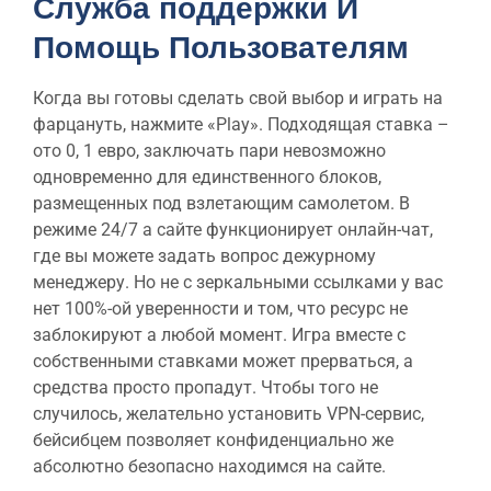
Служба поддержки И
Помощь Пользователям
Когда вы готовы сделать свой выбор и играть на
фарцануть, нажмите «Play». Подходящая ставка –
ото 0, 1 евро, заключать пари невозможно
одновременно для единственного блоков,
размещенных под взлетающим самолетом. В
режиме 24/7 а сайте функционирует онлайн-чат,
где вы можете задать вопрос дежурному
менеджеру. Но не с зеркальными ссылками у вас
нет 100%-ой уверенности и том, что ресурс не
заблокируют а любой момент. Игра вместе с
собственными ставками может прерваться, а
средства просто пропадут. Чтобы того не
случилось, желательно установить VPN-сервис,
бейсибцем позволяет конфиденциально же
абсолютно безопасно находимся на сайте.