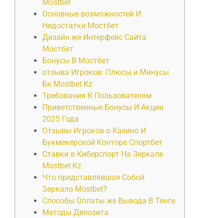
Mostbet
Основные возможностей И
Недостатки Мостбет
Дизайн же Интерфейс Сайта
Мостбет
Бонусы В Мостбет
отзыва Игроков: Плюсы и Минусы
Бк Mostbet Kz
Требования К Пользователям
Приветственные Бонусы И Акции
2025 Года
Отзывы Игроков о Казино И
Букмекерской Конторе Спортбет
Ставки в Киберспорт На Зеркале
Mostbet Kz
Что представлявшая Собой
Зеркало Mostbet?
Способы Оплаты же Вывода В Тенге
Методы Депозита