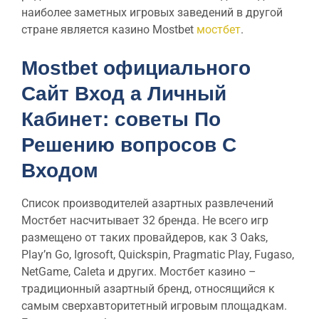
наиболее заметных игровых заведений в другой
стране является казино Mostbet
мостбет
.
Mostbet официального
Сайт Вход а Личный
Кабинет: советы По
Решению вопросов С
Входом
Список производителей азартных развлечений
Мостбет насчитывает 32 бренда. Не всего игр
размещено от таких провайдеров, как 3 Oaks,
Play’n Go, Igrosoft, Quickspin, Pragmatic Play, Fugaso,
NetGame, Caleta и других. Мостбет казино –
традиционный азартный бренд, относящийся к
самым сверхавторитетный игровым площадкам.