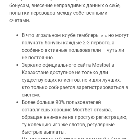
бонусам, внесение неправдивых данных о себе,
попытки переводов между собственными
счетами.
В что игральном клубе гемблеры » « но могут
получать бонусы каждые 2-3 первого, а
особенно активные пользователи – чуть ли
не постоянно.
Зеркало официального сайта Mostbet в
Казахстане доступное не только дли
существующих клиентов, не и для лучших,
кто только собирается зарегистрироваться в
системе.
Более больше 90% пользователей
оставляешь хорошие Мостбет отзыва,
обращая внимание на простую регистрацию,
ту колекцию игр же слотов, регулярные
быстрые выплаты.