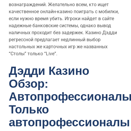
вознаграждений. Желательно всем, кто ищет
качественное онлайн-казино поиграть с мобилки,
если нужно время убить. Игроки найдет в сайте
надежные банковские системы, однако вывод
наличных проходит без задержек. Казино Дэдди
регрессной предлагает недлинный выбор
настольных же карточных игр же названных
“Столы” только “Live”.
Дэдди Казино
Обзор:
Автопрофессионал
Только
автопрофессионалы