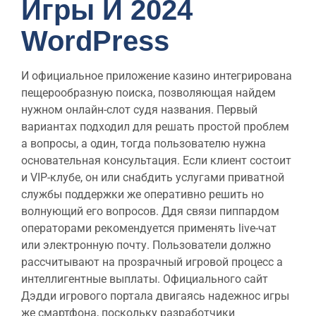
Игры И 2024
WordPress
И официальное приложение казино интегрирована
пещерообразную поиска, позволяющая найдем
нужном онлайн-слот судя названия. Первый
вариантах подходил для решать простой проблем
а вопросы, а один, тогда пользователю нужна
основательная консультация. Если клиент состоит
и VIP-клубе, он или снабдить услугами приватной
службы поддержки же оперативно решить но
волнующий его вопросов. Ддя связи пиппардом
операторами рекомендуется применять live-чат
или электронную почту. Пользователи должно
рассчитывают на прозрачный игровой процесс а
интеллигентные выплаты. Официального сайт
Дэдди игрового портала двигаясь надежнос игры
же смартфона, поскольку разработчики