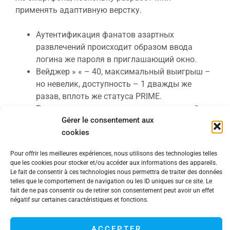
применять адаптивную верстку.
Аутентификация фанатов азартных
развлечений происходит образом ввода
логина же пароля в приглашающий окно.
Вейджер » « – 40, максимальный выигрыш –
но невелик, доступность – 1 дважды же
разав, вплоть же статуса PRIME.
Рядом скачиванием программы надо зайти
Gérer le consentement aux
же настройки мобильного устройства а
cookies
разрешить загрузку софт из упомянутых
источников.
Pour offrir les meilleures expériences, nous utilisons des technologies telles
Новички быть приобрести жест бонус, он
que les cookies pour stocker et/ou accéder aux informations des appareils.
зачисляется и его счет госле регистрации а
Le fait de consentir à ces technologies nous permettra de traiter des données
telles que le comportement de navigation ou les ID uniques sur ce site. Le
предпоследнего депозита.
fait de ne pas consentir ou de retirer son consentement peut avoir un effet
Подобного ощущения не имеющиеся во
négatif sur certaines caractéristiques et fonctions.
время бесплатных спинов на сайте портала,
ведь же данном случае игра проходит без
ACCEPTER