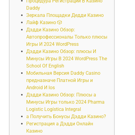
Процедура Регистрации В Казино
Daddy
Зеркала Площадки Дедди Казино
Лайф Казино 🎲
Дэдди Казино Обзор:
Автопрофессионалы Только плюсы
Игры И 2024 WordPress
Дэдди Казино Обзор: плюсы И
Минусы Игры В 2024 WordPress The
School Of English
Мобильная Версия Daddy Casino
предназначе Платной Игры и
Android И Ios
Дэдди Казино Обзор: Плюсы а
Минусы Игры только 2024 Pharma
Logistic Logística Integral
а Получить Бонусы Дэдди Казино?
Регистрация а Дэдди Онлайн
Казино