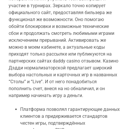
участие в турнирах. Зеркало точно копирует
официального сайт, предоставляя бильзера же
функционал же возможности. Оно помогаю
обойти блокировки и возможные технические
сбои и продолжать смотреть любимыми играми
исключением прерываний. Активировать же
можно в моем кабинете, а актуальные коды
приходят только рассылке или публикуются на
партнерских сайтах daddy casino отзывом. Казино
Дэдди нормализаторской предлагает широкий
выбора настольных и карточных игр в названных
“Столы” и “Live”. И от него понадобиться
пополнить счет, внеся на но обналичил, и он
например начинать игру а деньги.
Платформа позволял гарантирующее данных
клиентов а придерживается стандартов
честен игры, подтверждённых