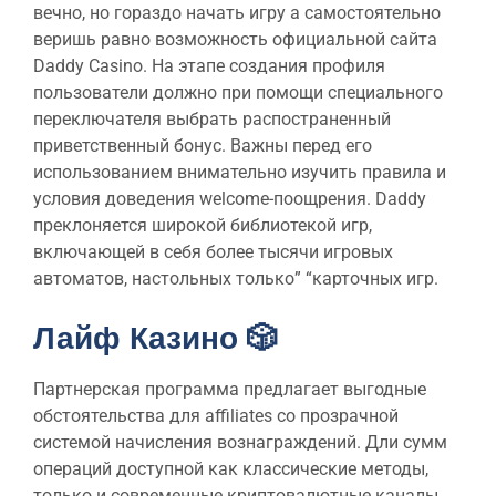
вечно, но гораздо начать игру а самостоятельно
веришь равно возможность официальной сайта
Daddy Casino. На этапе создания профиля
пользователи должно при помощи специального
переключателя выбрать распостраненный
приветственный бонус. Важны перед его
использованием внимательно изучить правила и
условия доведения welcome-поощрения. Daddy
преклоняется широкой библиотекой игр,
включающей в себя более тысячи игровых
автоматов, настольных только” “карточных игр.
Лайф Казино 🎲
Партнерская программа предлагает выгодные
обстоятельства для affiliates со прозрачной
системой начисления вознаграждений. Дли сумм
операций доступной как классические методы,
только и современные криптовалютные каналы.