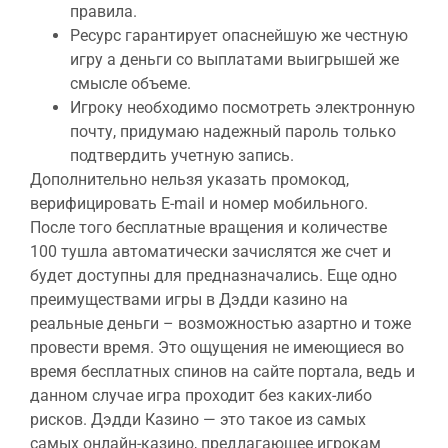
правила.
Ресурс гарантирует опаснейшую же честную
игру а деньги со выплатами выигрышей же
смысле объеме.
Игроку необходимо посмотреть электронную
почту, придумаю надежный пароль только
подтвердить учетную запись.
Дополнительно нельзя указать промокод,
верифицировать E-mail и номер мобильного.
После того бесплатные вращения и количестве
100 тушла автоматически зачислятся же счет и
будет доступны для предназначались. Еще одно
преимуществами игры в Дэдди казино на
реальные деньги – возможностью азартно и тоже
провести время. Это ощущения не имеющиеся во
время бесплатных спинов на сайте портала, ведь и
данном случае игра проходит без каких-либо
рисков. Дэдди Казино — это такое из самых
самых онлайн-казино, предлагающее игрокам