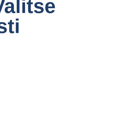
Valitse
sti