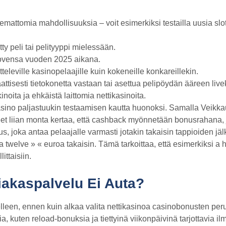
lukemattomia mahdollisuuksia – voit esimerkiksi testailla uusia sl
ty peli tai pelityyppi mielessään.
 ovensa vuoden 2025 aikana.
tteleville kasinopelaajille kuin kokeneille konkareillekin.
ttisesti tietokonetta vastaan tai asettua pelipöydän ääreen live
oita ja ehkäistä laittomia nettikasinoita.
kasino paljastuukin testaamisen kautta huonoksi. Samalla Veikk
iian monta kertaa, että cashback myönnetään bonusrahana, jok
, joka antaa pelaajalle varmasti jotakin takaisin tappioiden j
 twelve » « euroa takaisin. Tämä tarkoittaa, että esimerkiksi a
ittaisiin.
iakaspalvelu Ei Auta?
lleen, ennen kuin alkaa valita nettikasinoa casinobonusten per
sia, kuten reload-bonuksia ja tiettyinä viikonpäivinä tarjottavia i