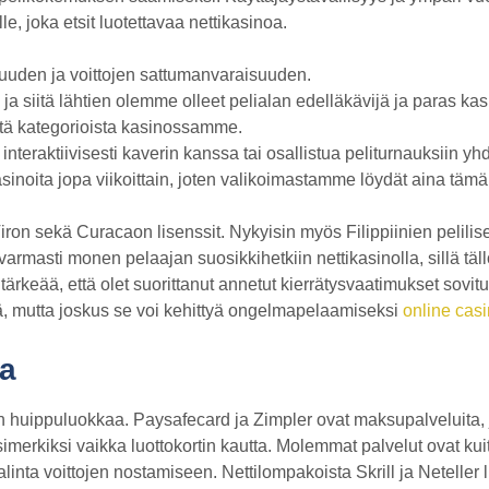
e, joka etsit luotettavaa nettikasinoa.
luuden ja voittojen sattumanvaraisuuden.
a siitä lähtien olemme olleet pelialan edelläkävijä ja paras kas
stä kategorioista kasinossamme.
teraktiivisesti kaverin kanssa tai osallistua peliturnauksiin y
inoita jopa viikoittain, joten valikoimastamme löydät aina tä
ron sekä Curacaon lisenssit. Nykyisin myös Filippiinien pelili
 varmasti monen pelaajan suosikkihetkiin nettikasinolla, sillä t
ärkeää, että olet suorittanut annetut kierrätysvaatimukset sovitus
nä, mutta joskus se voi kehittyä ongelmapelaamiseksi
online casi
ta
n huippuluokkaa. Paysafecard ja Zimpler ovat maksupalveluita, joi
simerkiksi vaikka luottokortin kautta. Molemmat palvelut ovat kui
 valinta voittojen nostamiseen. Nettilompakoista Skrill ja Neteller 