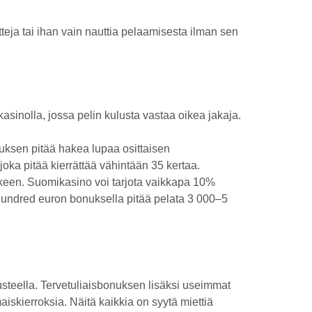
otteja tai ihan vain nauttia pelaamisesta ilman sen
kasinolla, jossa pelin kulusta vastaa oikea jakaja.
auksen pitää hakea lupaa osittaisen
a pitää kierrättää vähintään 35 kertaa.
älkeen. Suomikasino voi tarjota vaikkapa 10%
 hundred euron bonuksella pitää pelata 3 000–5
usteella. Tervetuliaisbonuksen lisäksi useimmat
lmaiskierroksia. Näitä kaikkia on syytä miettiä