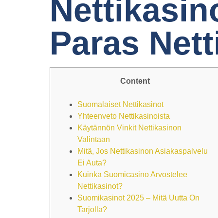
Nettikasino
Paras Nett
Content
Suomalaiset Nettikasinot
Yhteenveto Nettikasinoista
Käytännön Vinkit Nettikasinon
Valintaan
Mitä, Jos Nettikasinon Asiakaspalvelu
Ei Auta?
Kuinka Suomicasino Arvostelee
Nettikasinot?
Suomikasinot 2025 – Mitä Uutta On
Tarjolla?