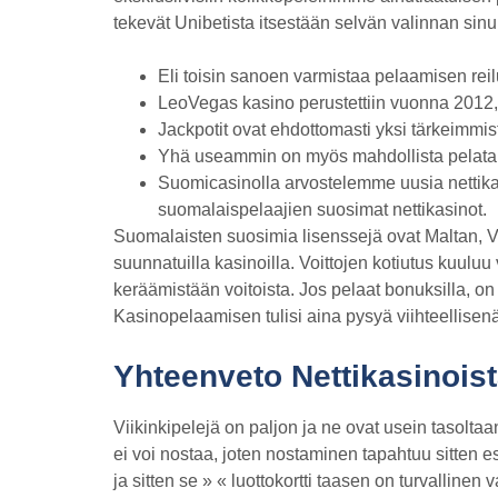
tekevät Unibetista itsestään selvän valinnan sinull
Eli toisin sanoen varmistaa pelaamisen rei
LeoVegas kasino perustettiin vuonna 2012, j
Jackpotit ovat ehdottomasti yksi tärkeimmi
Yhä useammin on myös mahdollista pelata in
Suomicasinolla arvostelemme uusia nettikas
suomalaispelaajien suosimat nettikasinot.
Suomalaisten suosimia lisenssejä ovat Maltan, Vi
suunnatuilla kasinoilla. Voittojen kotiutus kuuluu
keräämistään voitoista. Jos pelaat bonuksilla, on t
Kasinopelaamisen tulisi aina pysyä viihteellise
Yhteenveto Nettikasinois
Viikinkipelejä on paljon ja ne ovat usein tasoltaa
ei voi nostaa, joten nostaminen tapahtuu sitten e
ja sitten se » « luottokortti taasen on turvallinen