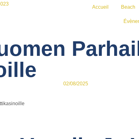
Accueil
Beach
Évène
uomen Parhail
ille
02/08/2025
ikasinoille