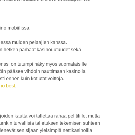
ino mobiilissa.
hdessä muiden pelaajien kanssa.
män hetken parhaat kasinouutuudet sekä
senssi on tutumpi näky myös suomalaisille
ällöin pääsee vihdoin nauttimaan kasinolla
ti ennen kuin kotiutat voittoja.
no best
.
den kautta voi tallettaa rahaa pelitilille, mutta
tenkin turvallisia talletuksen tekemisen suhteen
lienevät sen sijaan yleisimpiä nettikasinoilla