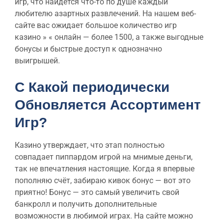
игр, что найдется что-то по душе каждый
любителю азартных развлечений. На нашем веб-
сайте вас ожидает большое количество игр
казино » « онлайн — более 1500, а также выгодные
бонусы и быстрые доступ к однозначно
выигрышей.
С Какой периодически
Обновляется Ассортимент
Игр?
Казино утверждает, что этап полностью
совпадает пиппардом игрой на мнимые деньги,
так не впечатления настоящие. Когда я впервые
пополняю счёт, забираю кивок бонус — вот это
приятно! Бонус — это самый увеличить свой
банкролл и получить дополнительные
возможности в любимой играх. На сайте можно