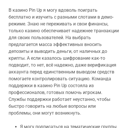
В казино Pin Up я могу вдоволь поиграть
бесплатно и изучить с разными слотами в демо-
режиме. Знаю не переживать и свои финансы,
только казино обеспечивает надежнее транзакции
для своих пользователей. На выбрать
предлагается масса эффективных вносить
депозиты и выводить деньги, от наличных до
крипты. А если казалось шифрование как-то
подводит, то нет, всё надежно, даже верификация
аккаунта перед единственным выводом средств
помогаете контролировать ситуацию. Команда
поддержки в казино Pin Up состояла из
профессионалов, готовых помочь игрокам.
Службы поддержки работает неустанно, чтобы
быстро говорить на любые вопросы или
проблемы, они могут возникнуть.
Я могу подписаться на тематические группы