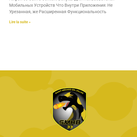
Мобильных Устройств Что Внутри Приложения: Не
Урезанная, же Расширенная Функциональность
Lire la suite »