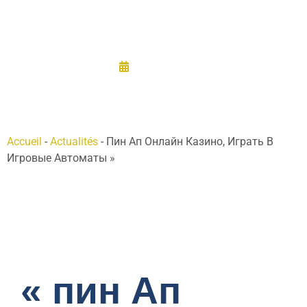
Автоматы »
16/06/2025
Accueil
-
Actualités
-
Пин Ап Онлайн Казино, Играть В
Игровые Автоматы »
« пин Ап