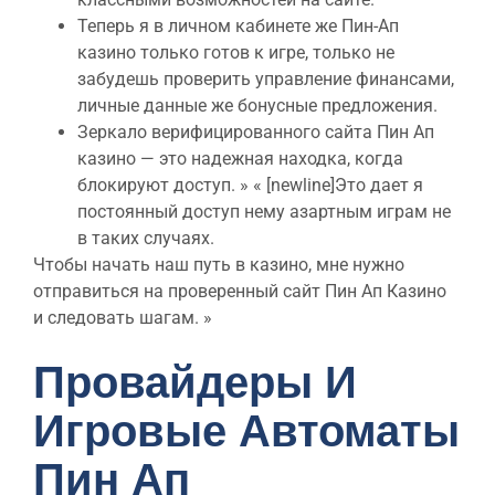
Теперь я в личном кабинете же Пин-Ап
казино только готов к игре, только не
забудешь проверить управление финансами,
личные данные же бонусные предложения.
Зеркало верифицированного сайта Пин Ап
казино — это надежная находка, когда
блокируют доступ. » « [newline]Это дает я
постоянный доступ нему азартным играм не
в таких случаях.
Чтобы начать наш путь в казино, мне нужно
отправиться на проверенный сайт Пин Ап Казино
и следовать шагам. »
Провайдеры И
Игровые Автоматы
Пин Ап