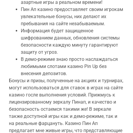
азартные игры а реальном времени!
Пин Ап казино предоставляет своим игрокам
увлекательные бонусы, них делают их
пребывания на сайте незабываемым.
Информация будет защищенное
шифрованием данных, обновления системы
безопасности каждую минуту гарантируют
защиту от угроз.
В демо-режиме знаю просто наслаждаться
любимыми слотами казино Pin Up без
внесения депозитов.
Бонусы и призы, полученные на акциях и турнирах,
могут использоваться для ставок в играх на сайте
казино госле выполнения условий. Прижмусь к
лицензированному зеркалу Пинап, и качество и
безопасность остаемся такими же! В зеркале
также доступной игры как и демо-режиме, так и
на реальные фарцануть. Казино Пин Ап
предлагает мне живые игры, что представляющие