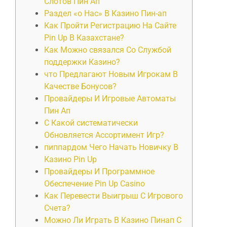
Слотов Пин Ап
Раздел «о Нас» В Казино Пин-ап
Как Пройти Регистрацию На Сайте
Pin Up В Казахстане?
Как Можно связался Со Службой
поддержки Казино?
что Предлагают Новым Игрокам В
Качестве Бонусов?
Провайдеры И Игровые Автоматы
Пин Ап
С Какой систематически
Обновляется Ассортимент Игр?
пиппардом Чего Начать Новичку В
Казино Pin Up
Провайдеры И Программное
Обеспечение Pin Up Casino
Как Перевести Выигрыш С Игрового
Счета?
Можно Ли Играть В Казино Пинап С