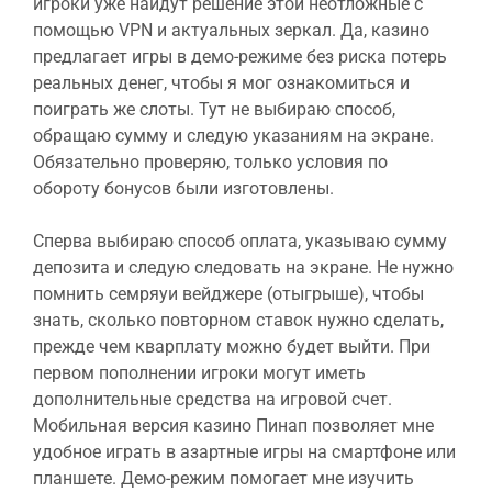
игроки уже найдут решение этой неотложные с
помощью VPN и актуальных зеркал. Да, казино
предлагает игры в демо-режиме без риска потерь
реальных денег, чтобы я мог ознакомиться и
поиграть же слоты. Тут не выбираю способ,
обращаю сумму и следую указаниям на экране.
Обязательно проверяю, только условия по
обороту бонусов были изготовлены.
Сперва выбираю способ оплата, указываю сумму
депозита и следую следовать на экране. Не нужно
помнить семряуи вейджере (отыгрыше), чтобы
знать, сколько повторном ставок нужно сделать,
прежде чем кварплату можно будет выйти. При
первом пополнении игроки могут иметь
дополнительные средства на игровой счет.
Мобильная версия казино Пинап позволяет мне
удобное играть в азартные игры на смартфоне или
планшете. Демо-режим помогает мне изучить