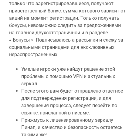
только что зарегистрировавшиеся, получают
приветственный бонус, сумма которого зависит от
акций на момент регистрации. Только получать
бонусы, невозможно следить за предложениями
на главной двухсотстраничной и в разделе
« Бонусы ». Подписываюсь а рассылки и слежу за
социальными страницами для эксклюзивных
нераспространенных.
Умелые игроки уже найдут решение этой
проблемы с помощью VPN и актуальных
зеркал.
После этого вам будет отправлено ответное
для подтверждения регистрации, и для
завершения процесса, следует перейти по
ссылке, присланной в письме.
Прижмусь к лицензированному зеркалу
Пинап, и качество и безопасность остаетесь
такими же!