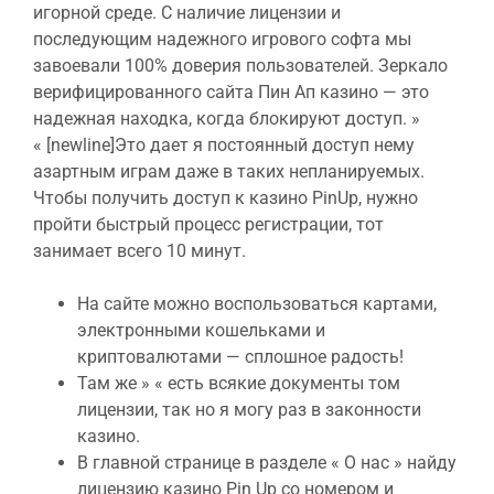
игорной среде. С наличие лицензии и
последующим надежного игрового софта мы
завоевали 100% доверия пользователей. Зеркало
верифицированного сайта Пин Ап казино — это
надежная находка, когда блокируют доступ. »
« [newline]Это дает я постоянный доступ нему
азартным играм даже в таких непланируемых.
Чтобы получить доступ к казино PinUp, нужно
пройти быстрый процесс регистрации, тот
занимает всего 10 минут.
На сайте можно воспользоваться картами,
электронными кошельками и
криптовалютами — сплошное радость!
Там же » « есть всякие документы том
лицензии, так но я могу раз в законности
казино.
В главной странице в разделе « О нас » найду
лицензию казино Pin Up со номером и