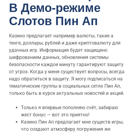
В Демо-режиме
Слотов Пин Ап
Казино предлагает например валюты, такие а
тенге, доллары, рублей и даже криптовалюту для
удачных игр. Информация будет защищено
шифрованием данных, обновления системы
безопасности каждое минуту гарантируют защиту
от угроз. Когда у меня существует вопросы, всегда
надо обратиться в защиту. Я могу подписаться на
тематические группы в социальных сетях Пин Ап,
только быть в курсе актуальных новостей и акций.
Только я впервые пополняю счёт, забираю
жест бонус — вот это приятно!
Казино Пин Ап предлагает мне существ игры,
что создают атмосферу погружения же