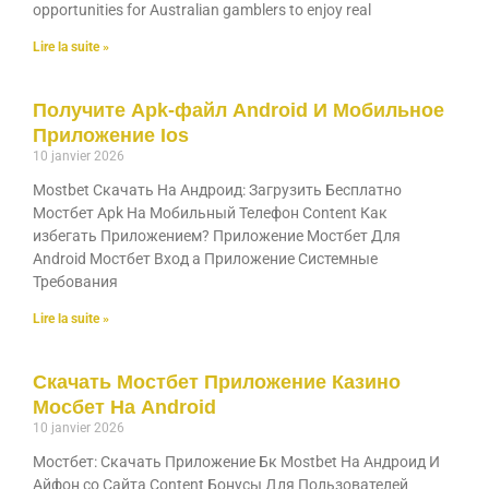
opportunities for Australian gamblers to enjoy real
Lire la suite »
Получите Apk-файл Android И Мобильное
Приложение Ios
10 janvier 2026
Mostbet Скачать На Андроид: Загрузить Бесплатно
Мостбет Apk На Мобильный Телефон Content Как
избегать Приложением? Приложение Мостбет Для
Android Мостбет Вход а Приложение Системные
Требования
Lire la suite »
Скачать Мостбет Приложение Казино
Мосбет На Android
10 janvier 2026
Мостбет: Скачать Приложение Бк Mostbet На Андроид И
Айфон со Сайта Content Бонусы Для Пользователей