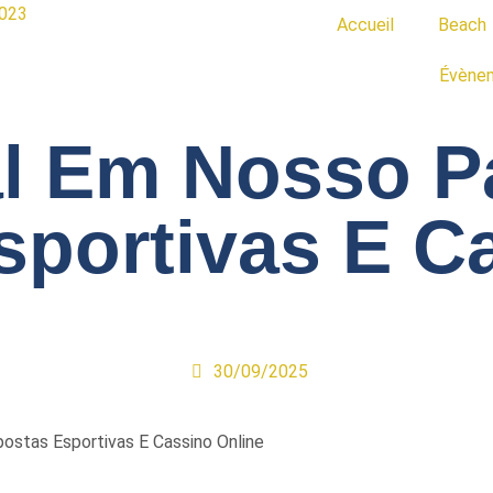
Accueil
Beach
Évène
al Em Nosso P
sportivas E C
30/09/2025
ostas Esportivas E Cassino Online