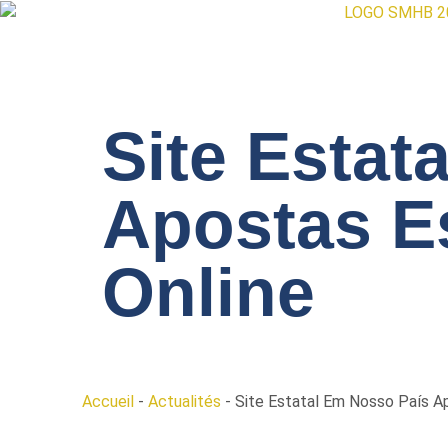
Site Estat
Apostas E
Online
Accueil
-
Actualités
-
Site Estatal Em Nosso País Ap