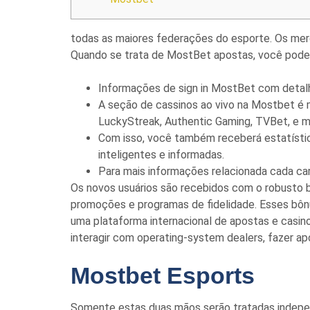
todas as maiores federações do esporte. Os me
Quando se trata de MostBet apostas, você pode 
Informações de sign in MostBet com detalhe
A seção de cassinos ao vivo na Mostbet é 
LuckyStreak, Authentic Gaming, TVBet, e m
Com isso, você também receberá estatístic
inteligentes e informadas.
Para mais informações relacionada cada car
Os novos usuários são recebidos com o robusto bô
promoções e programas de fidelidade. Esses bôn
uma plataforma internacional de apostas e casin
interagir com operating-system dealers, fazer a
Mostbet Esports
Somente estas duas mãos serão tratadas indepe