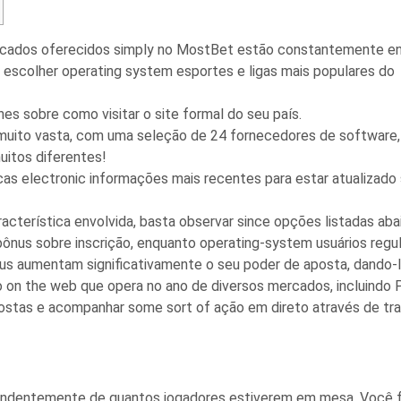
rcados oferecidos simply no MostBet estão constantemente ent
escolher operating system esportes e ligas mais populares do
s sobre como visitar o site formal do seu país.
muito vasta, com uma seleção de 24 fornecedores de software, 
uitos diferentes!
as electronic informações mais recentes para estar atualizado
acterística envolvida, basta observar since opções listadas aba
nus sobre inscrição, enquanto operating-system usuários regula
us aumentam significativamente o seu poder de aposta, dando-
o on the web que opera no ano de diversos mercados, incluindo 
postas e acompanhar some sort of ação em direto através de tra
ndentemente de quantos jogadores estiverem em mesa. Você fa