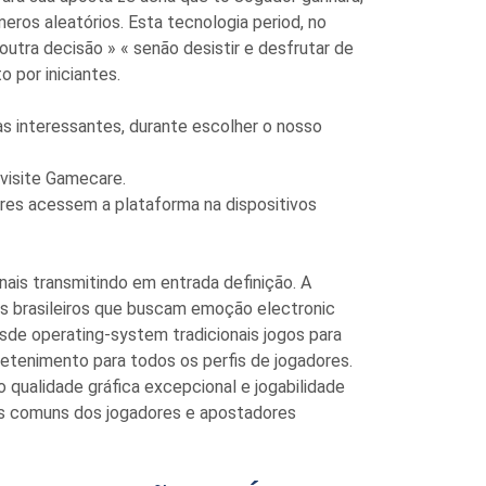
ros aleatórios. Esta tecnologia period, no
 outra decisão » « senão desistir e desfrutar de
 por iniciantes.
s interessantes, durante escolher o nosso
visite Gamecare.
ores acessem a plataforma na dispositivos
nais transmitindo em entrada definição. A
es brasileiros que buscam emoção electronic
sde operating-system tradicionais jogos para
etenimento para todos os perfis de jogadores.
qualidade gráfica excepcional e jogabilidade
is comuns dos jogadores e apostadores