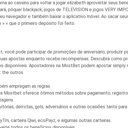
rna ao cassino para voltar a jogar elizabeth aproveitar seus ben
bacará, pôquer blackjack, jogos de TELEVISION e jogos VERY IM
seu navegador e também baixar o aplicativo móvel. Ao sacar seus
» « que o primeiro depósito foi feito.
, você pode participar de promoções de aniversário, produzir pa
suas apostas enquanto recebe recompensas. Descubra como prod
os disponíveis. Apostadores na MostBet podem apostar simply
 the outros.
mbém empregam as regras.
, a Mostbet oferece ótimos métodos sobre pagamento, registro 
tagens.
itórias, derrotas, gols, adversários e outras ocasiões tanto para
ayTm, carteira Qiwi, ecoPayz, e algumas outras carteiras.
oveite todos os benefícios disponíveis.