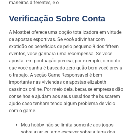
maneiras diferentes, e o
Verificação Sobre Conta
A Mostbet oferece uma opção totalizadora em virtude
de apostas esportivas. Se você adivinhar com
exatidão os beneficios de pelo pequeno 9 dos fifteen
eventos, você ganhará uma recompensa. Se você
apostar em pontuação precisa, por exemplo, o monto
que você ganha é baseado zero quão bem você previu
o trabajo. A seção Game Responsável é bem
importante nas viviendas de apostas elizabeth
cassinos online. Por meio dela, because empresas dão
conselhos e ajudam aos seus usuários the buscarem
ajudo caso tenham tendo algum problema de vício
com o game.
Meu hobby não se limita somente aos jogos
sobre azar, eu amo escrever sobre a terra dos