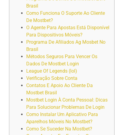
Brasil
Como Funciona O Suporte Ao Cliente
De Mostbet?
O Agente Para Apostas Está Disponível
Para Dispositivos Móveis?
Programa De Afiliados Ag Mosbet No
Brasil
Métodos Seguros Para Vencer Os
Dados De Mostbet Login
League Of Legends (lol)
Verificação Sobre Conta
Contatos E Apoio Ao Cliente Da
Mostbet Brasil
Mostbet Login À Conta Pessoal: Dicas
Para Solucionar Problemas De Login
Como Instalar Um Aplicativo Para
Aparelhos Móveis No Mostbet?
Como Se Suceder Na Mostbet?