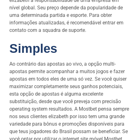
elizabeth a responsabilidade de uma empresa em
nível global. Seu preço depende da popularidade de
uma determinada partida e esporte. Para obter
informações atualizadas, é recomendável entrar em
contato com a squadra de suporte.
Simples
Ao contrário das apostas ao vivo, a opção multi-
apostas permite acompanhar a muitos jogos e fazer
apostas em todos eles de uma só vez. Se você quiser
maximizar completamente seus ganhos potenciais,
esta opção de apostas é alguma excelente
substituição, desde que você preveja com precisão
operating system resultados. A Mostbet pensa sempre
nos seus clientes elizabeth por isso tem uma grande
variedade para bônus e promoções disponíveis para
que teus jogadores do Brasil possam se beneficiar. Se
você optar por utilizar o internet site móvel Mostbet