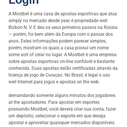
A Mostbet é uma casa de apostas esportivas que atua
simply no mercado desde year, é propriedade weil
Bizbon N. V. E deu os seus primeiros passos na Rússia
— porém, foi bem além da Europa com o passar dos
anos. Estes informações podem parecer simples,
porém, mostram os quais a casa possui um nome
some sort of zelar no lugar. A Mostbet é uma empresa
sobre apostas esportivas on-line confiável e bastante
conhecida. Suas apostas estão certificadas através da
licença de jogo de Curaçao. No Brasil, é legal o uso
weil Internet para jogos e apostas on the web.
demandando somente alguns minutos dos jogadores
at the apostadores. Para apostar em esportes
possuindo Mostbet, você deverá criar sua conta, fazer
um depósito, selecionar o esporte em que deseja
apostar e aproveitar quaisquer mercados disponíveis.