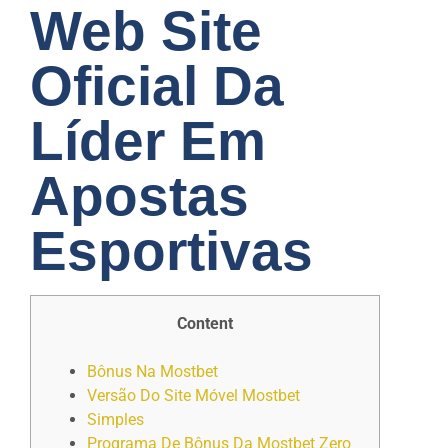
Web Site
Oficial Da
Líder Em
Apostas
Esportivas
Content
Bônus Na Mostbet
Versão Do Site Móvel Mostbet
Simples
Programa De Bônus Da Mostbet Zero