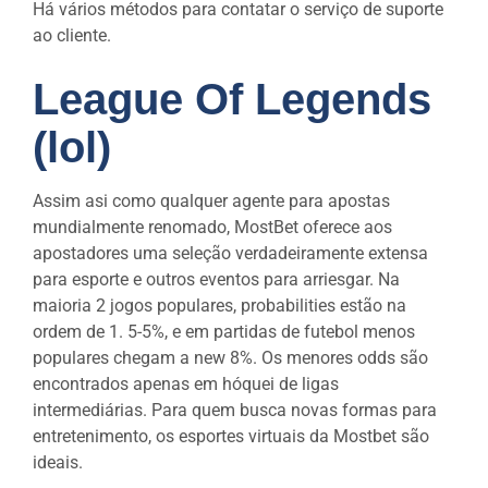
Há vários métodos para contatar o serviço de suporte
ao cliente.
League Of Legends
(lol)
Assim asi como qualquer agente para apostas
mundialmente renomado, MostBet oferece aos
apostadores uma seleção verdadeiramente extensa
para esporte e outros eventos para arriesgar. Na
maioria 2 jogos populares, probabilities estão na
ordem de 1. 5-5%, e em partidas de futebol menos
populares chegam a new 8%. Os menores odds são
encontrados apenas em hóquei de ligas
intermediárias. Para quem busca novas formas para
entretenimento, os esportes virtuais da Mostbet são
ideais.