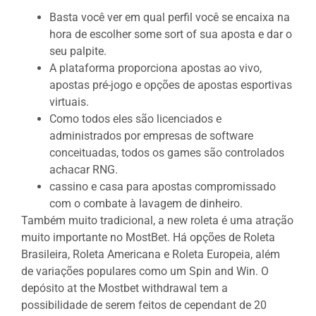
Basta você ver em qual perfil você se encaixa na
hora de escolher some sort of sua aposta e dar o
seu palpite.
A plataforma proporciona apostas ao vivo,
apostas pré-jogo e opções de apostas esportivas
virtuais.
Como todos eles são licenciados e
administrados por empresas de software
conceituadas, todos os games são controlados
achacar RNG.
cassino e casa para apostas compromissado
com o combate à lavagem de dinheiro.
Também muito tradicional, a new roleta é uma atração
muito importante no MostBet. Há opções de Roleta
Brasileira, Roleta Americana e Roleta Europeia, além
de variações populares como um Spin and Win. O
depósito at the Mostbet withdrawal tem a
possibilidade de serem feitos de cependant de 20