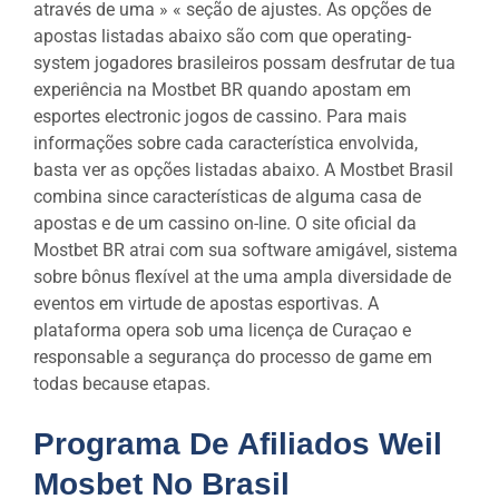
através de uma » « seção de ajustes. As opções de
apostas listadas abaixo são com que operating-
system jogadores brasileiros possam desfrutar de tua
experiência na Mostbet BR quando apostam em
esportes electronic jogos de cassino. Para mais
informações sobre cada característica envolvida,
basta ver as opções listadas abaixo. A Mostbet Brasil
combina since características de alguma casa de
apostas e de um cassino on-line. O site oficial da
Mostbet BR atrai com sua software amigável, sistema
sobre bônus flexível at the uma ampla diversidade de
eventos em virtude de apostas esportivas. A
plataforma opera sob uma licença de Curaçao e
responsable a segurança do processo de game em
todas because etapas.
Programa De Afiliados Weil
Mosbet No Brasil