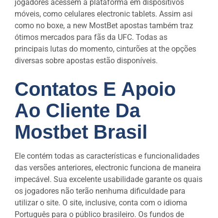
jogadores acessem a plataforma em dispositivos
móveis, como celulares electronic tablets. Assim asi
como no boxe, a new MostBet apostas também traz
ótimos mercados para fãs da UFC. Todas as
principais lutas do momento, cinturões at the opções
diversas sobre apostas estão disponíveis.
Contatos E Apoio
Ao Cliente Da
Mostbet Brasil
Ele contém todas as características e funcionalidades
das versões anteriores, electronic funciona de maneira
impecável. Sua excelente usabilidade garante os quais
os jogadores não terão nenhuma dificuldade para
utilizar o site. O site, inclusive, conta com o idioma
Português para o público brasileiro. Os fundos de