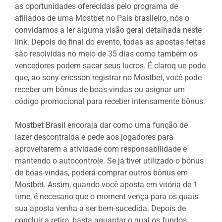
as oportunidades oferecidas pelo programa de
afiliados de uma Mostbet no País brasileiro, nós o
convidamos a ler alguma visão geral detalhada neste
link. Depois do final do evento, todas as apostas feitas
são resolvidas no meio de 35 dias como também os
vencedores podem sacar seus lucros. É claroq ue pode
que, ao sony ericsson registrar no Mostbet, você pode
receber um bônus de boas-vindas ou asignar um
código promocional para receber intensamente bônus.
Mostbet Brasil encoraja dar como uma função de
lazer descontraída e pede aos jogadores para
aproveitarem a atividade com responsabilidade e
mantendo o autocontrole. Se já tiver utilizado o bônus
de boas-vindas, poderá comprar outros bônus em
Mostbet. Assim, quando você aposta em vitória de 1
time, é necesario que o moment vença para os quais
sua aposta venha a ser bem-sucedida. Depois de
concluir a retiro, basta aguardar o qual os fundos