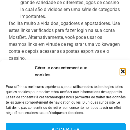
grande variedade de diferentes jogos de cassino
la cual são divididos em uma série de categorias
importantes.
facilita muito a vida dos jogadores e apostadores. Use
estes links verificados para fazer login na sua conta
MostBet. Alternativamente, você pode usar os
mesmos links em virtude de registrar uma volkswagen
conta e depois acessar as apostas esportivas e o
cassino.
Gérer le consentement aux
Como Instalar To
cookies
Aplicativo Para
Pour offrir les meilleures expériences, nous utilisons des technologies telles
que les cookies pour stocker et/ou accéder aux informations des appareils.
Dispositivos Móveis
Le fait de consentir à ces technologies nous permettra de traiter des données
telles que le comportement de navigation ou les ID uniques sur ce site. Le
fait de ne pas consentir ou de retirer son consentement peut avoir un effet
No Mostbet?
négatif sur certaines caractéristiques et fonctions.
Entretanto, apostadores Brasileiros podem interagir
ACCEPTER