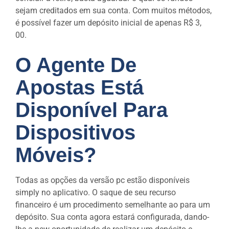
sejam creditados em sua conta. Com muitos métodos,
é possível fazer um depósito inicial de apenas R$ 3,
00.
O Agente De
Apostas Está
Disponível Para
Dispositivos
Móveis?
Todas as opções da versão pc estão disponíveis
simply no aplicativo. O saque de seu recurso
financeiro é um procedimento semelhante ao para um
depósito. Sua conta agora estará configurada, dando-