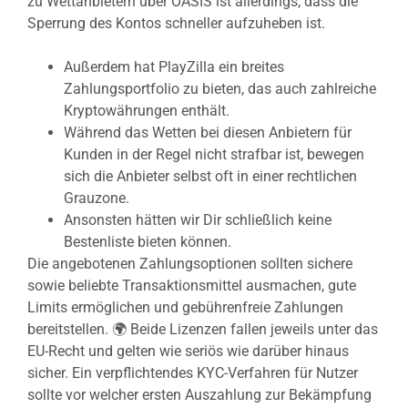
zu Wettanbietern über OASIS ist allerdings, dass die
Sperrung des Kontos schneller aufzuheben ist.
Außerdem hat PlayZilla ein breites
Zahlungsportfolio zu bieten, das auch zahlreiche
Kryptowährungen enthält.
Während das Wetten bei diesen Anbietern für
Kunden in der Regel nicht strafbar ist, bewegen
sich die Anbieter selbst oft in einer rechtlichen
Grauzone.
Ansonsten hätten wir Dir schließlich keine
Bestenliste bieten können.
Die angebotenen Zahlungsoptionen sollten sichere
sowie beliebte Transaktionsmittel ausmachen, gute
Limits ermöglichen und gebührenfreie Zahlungen
bereitstellen. 🌍 Beide Lizenzen fallen jeweils unter das
EU-Recht und gelten wie seriös wie darüber hinaus
sicher. Ein verpflichtendes KYC-Verfahren für Nutzer
sollte vor welcher ersten Auszahlung zur Bekämpfung