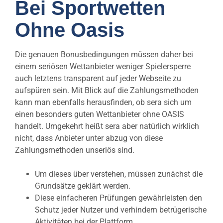
Bei Sportwetten
Ohne Oasis
Die genauen Bonusbedingungen müssen daher bei
einem seriösen Wettanbieter weniger Spielersperre
auch letztens transparent auf jeder Webseite zu
aufspüren sein. Mit Blick auf die Zahlungsmethoden
kann man ebenfalls herausfinden, ob sera sich um
einen besonders guten Wettanbieter ohne OASIS
handelt. Umgekehrt heißt sera aber natürlich wirklich
nicht, dass Anbieter unter abzug von diese
Zahlungsmethoden unseriös sind.
Um dieses über verstehen, müssen zunächst die
Grundsätze geklärt werden.
Diese einfacheren Prüfungen gewährleisten den
Schutz jeder Nutzer und verhindern betrügerische
Aktivitäten bei der Plattform.