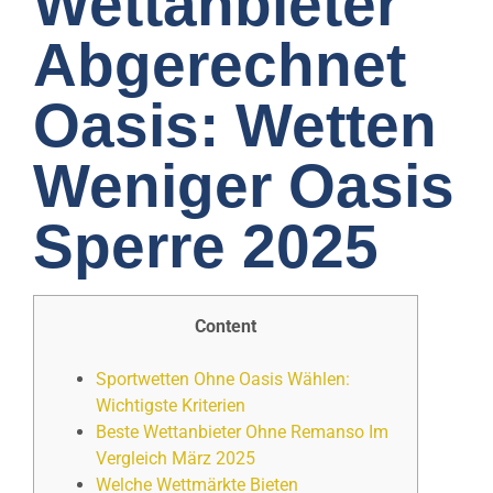
Wettanbieter
Abgerechnet
Oasis: Wetten
Weniger Oasis
Sperre 2025
Content
Sportwetten Ohne Oasis Wählen:
Wichtigste Kriterien
Beste Wettanbieter Ohne Remanso Im
Vergleich März 2025
Welche Wettmärkte Bieten