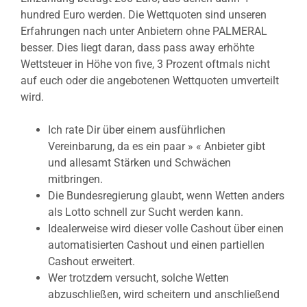
hundred Euro werden. Die Wettquoten sind unseren
Erfahrungen nach unter Anbietern ohne PALMERAL
besser. Dies liegt daran, dass pass away erhöhte
Wettsteuer in Höhe von five, 3 Prozent oftmals nicht
auf euch oder die angebotenen Wettquoten umverteilt
wird.
Ich rate Dir über einem ausführlichen
Vereinbarung, da es ein paar » « Anbieter gibt
und allesamt Stärken und Schwächen
mitbringen.
Die Bundesregierung glaubt, wenn Wetten anders
als Lotto schnell zur Sucht werden kann.
Idealerweise wird dieser volle Cashout über einen
automatisierten Cashout und einen partiellen
Cashout erweitert.
Wer trotzdem versucht, solche Wetten
abzuschließen, wird scheitern und anschließend