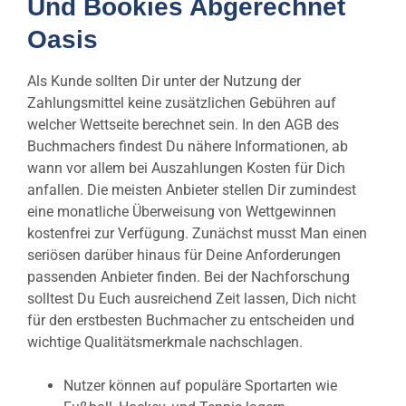
Und Bookies Abgerechnet
Oasis
Als Kunde sollten Dir unter der Nutzung der
Zahlungsmittel keine zusätzlichen Gebühren auf
welcher Wettseite berechnet sein. In den AGB des
Buchmachers findest Du nähere Informationen, ab
wann vor allem bei Auszahlungen Kosten für Dich
anfallen. Die meisten Anbieter stellen Dir zumindest
eine monatliche Überweisung von Wettgewinnen
kostenfrei zur Verfügung. Zunächst musst Man einen
seriösen darüber hinaus für Deine Anforderungen
passenden Anbieter finden. Bei der Nachforschung
solltest Du Euch ausreichend Zeit lassen, Dich nicht
für den erstbesten Buchmacher zu entscheiden und
wichtige Qualitätsmerkmale nachschlagen.
Nutzer können auf populäre Sportarten wie