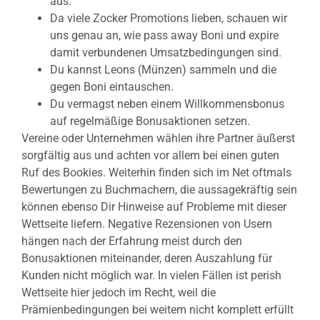
aus.
Da viele Zocker Promotions lieben, schauen wir
uns genau an, wie pass away Boni und expire
damit verbundenen Umsatzbedingungen sind.
Du kannst Leons (Münzen) sammeln und die
gegen Boni eintauschen.
Du vermagst neben einem Willkommensbonus
auf regelmäßige Bonusaktionen setzen.
Vereine oder Unternehmen wählen ihre Partner äußerst
sorgfältig aus und achten vor allem bei einen guten
Ruf des Bookies. Weiterhin finden sich im Net oftmals
Bewertungen zu Buchmachern, die aussagekräftig sein
können ebenso Dir Hinweise auf Probleme mit dieser
Wettseite liefern. Negative Rezensionen von Usern
hängen nach der Erfahrung meist durch den
Bonusaktionen miteinander, deren Auszahlung für
Kunden nicht möglich war. In vielen Fällen ist perish
Wettseite hier jedoch im Recht, weil die
Prämienbedingungen bei weitem nicht komplett erfüllt