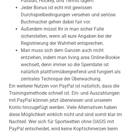
Fußball, Hockey, und Tennis lagern.
Jeder Bonus ist echt mit gewissen
Durchspielbedingungen versehen und seriöse
Buchmacher gehen dabei fair vor.
Außerdem müsst Ihr in man sicher Falle
sicherstellen, wenn all eure Angaben bei der
Registrierung der Wahrheit entsprechen.
Man muss sich dem Ganzen auch nicht
entziehen, indem man living area Online-Bookie
wechselt, denn immer so die Sperrdatei ist
natürlich plattformübergreifend und fungiert als
zentrales Technique der Überwachung.
Ein weiterer Nutzen von PayPal ist natürlich, dass die
Trainingsmethode schnell ist. Ein- und Auszahlungen
mit PayPal können jetzt überwiesen und unserem
Konto hinzugefügt werden. Viele Alternativen haben
diese Möglichkeit wirklich nicht und sind somit klar im
Nachteil. Wer sich für Sportwetten ohne OASIS mit
PayPal entscheidet, wird keine Kopfschmerzen beim