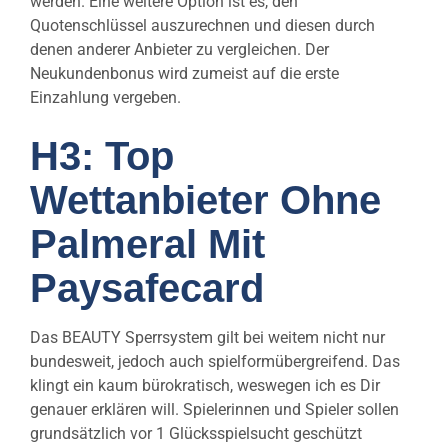
werden. Eine weitere Option ist es, den
Quotenschlüssel auszurechnen und diesen durch
denen anderer Anbieter zu vergleichen. Der
Neukundenbonus wird zumeist auf die erste
Einzahlung vergeben.
H3: Top
Wettanbieter Ohne
Palmeral Mit
Paysafecard
Das BEAUTY Sperrsystem gilt bei weitem nicht nur
bundesweit, jedoch auch spielformübergreifend. Das
klingt ein kaum bürokratisch, weswegen ich es Dir
genauer erklären will. Spielerinnen und Spieler sollen
grundsätzlich vor 1 Glücksspielsucht geschützt