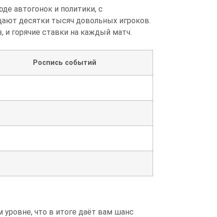
де автогонок и политики, с
щают десятки тысяч довольных игроков.
, и горячие ставки на каждый матч.
Роспись событий
 уровне, что в итоге даёт вам шанс