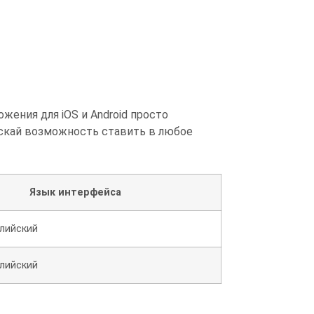
жения для iOS и Android просто
скай возможность ставить в любое
Язык интерфейса
глийский
глийский