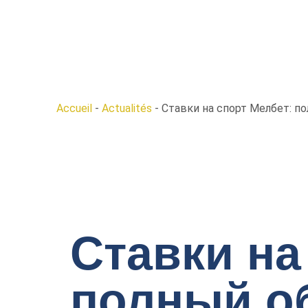
Accueil
-
Actualités
-
Ставки на спорт Мелбет: п
Ставки на
полный об