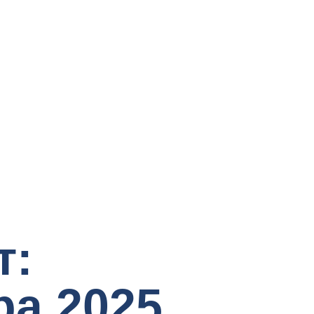
т:
ра 2025