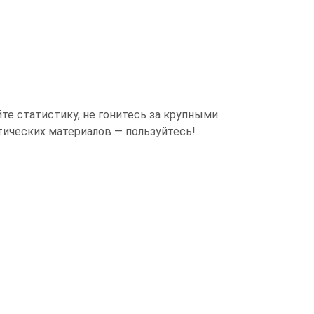
те статистику, не гонитесь за крупными
тических материалов — пользуйтесь!