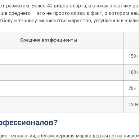
т размахом. Более 40 видов спорта, включая экзотику вро
среднего — это не просто слова, а факт, о котором ве
болу и теннису: множество маркетов, углубленный анализ
Средние коэффициенты
150+
100+
70+
120+
офессионалов?
ие технологии, а букмекерская маржа держится на низком