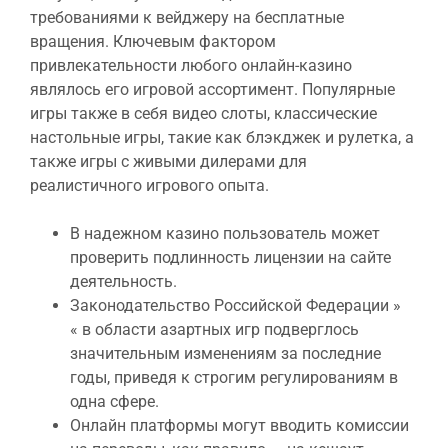
требованиями к вейджеру на бесплатные
вращения. Ключевым фактором
привлекательности любого онлайн-казино
являлось его игровой ассортимент. Популярные
игры также в себя видео слоты, классические
настольные игры, такие как блэкджек и рулетка, а
также игры с живыми дилерами для
реалистичного игрового опыта.
В надежном казино пользователь может
проверить подлинность лицензии на сайте
деятельность.
Законодательство Российской Федерации »
« в области азартных игр подверглось
значительным изменениям за последние
годы, приведя к строгим регулированиям в
одна сфере.
Онлайн платформы могут вводить комиссии