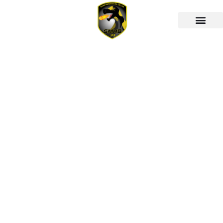
École d’arbitrage
Documents utiles
Топ Рейтинг
Казино те
Официальные