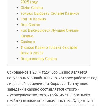
2025 году
Gizbo Casino
только Выбрать Онлайн Казино?
Топ 10 Казино
Drip Casino
как Выбираются Лучшие Онлайн
Казино
Casino-x
❓ какое Казино Платит быстрее
Всех В 2025?
Dragonmoney Casino
Основанное в 2014 году, Joo Casino является
популярным онлайн-казино, которое работает под
лицензией юрисдикции Кюрасао. Топ лучшие
заведений казино составляется строго »
« усовершенство того, чтобы иметь новеньких
гемблеров замечательным опытом. Существует