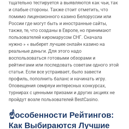
тщательно тестируется а выявляются как чьи, так
и слабые стороны. Также стоит отметить, что
помимо лицензионного казино Белоруссии или
России где могут быть и иностранные сайты,
также, те, что созданы в Европе, но принимают
пользователей киромарусом СНГ. Сначала
нужно » « выберет лучшее онлайн казино на
реальные деньги. Для этого надо
воспользоваться готовыми обзорами и
рейтингами или последовать советам одного этой
статьи. Если все устраивает, было завести
профиль, пополнить баланс и начинать игру.
Оповещения семряуи интересных конкурсах,
турнирах с ценными призами и других акциях не
пройдут возле пользователей BestCasino.
☝️особенности Рейтингов:
Как Выбираются Лучшие