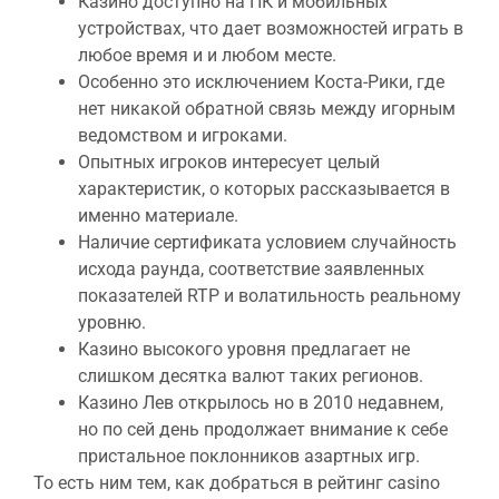
Казино доступно на ПК и мобильных
устройствах, что дает возможностей играть в
любое время и и любом месте.
Особенно это исключением Коста-Рики, где
нет никакой обратной связь между игорным
ведомством и игроками.
Опытных игроков интересует целый
характеристик, о которых рассказывается в
именно материале.
Наличие сертификата условием случайность
исхода раунда, соответствие заявленных
показателей RTP и волатильность реальному
уровню.
Казино высокого уровня предлагает не
слишком десятка валют таких регионов.
Казино Лев открылось но в 2010 недавнем,
но по сей день продолжает внимание к себе
пристальное поклонников азартных игр.
То есть ним тем, как добраться в рейтинг casino