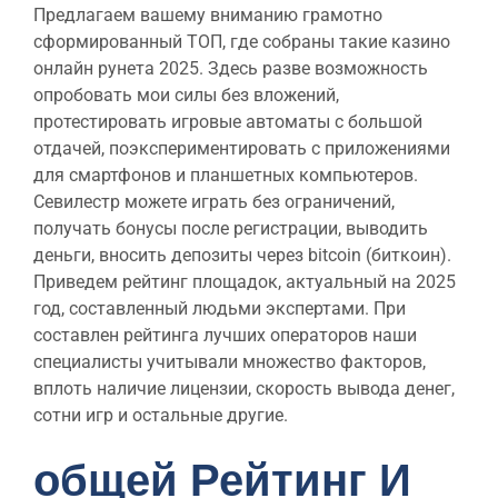
Предлагаем вашему вниманию грамотно
сформированный ТОП, где собраны такие казино
онлайн рунета 2025. Здесь разве возможность
опробовать мои силы без вложений,
протестировать игровые автоматы с большой
отдачей, поэкспериментировать с приложениями
для смартфонов и планшетных компьютеров.
Севилестр можете играть без ограничений,
получать бонусы после регистрации, выводить
деньги, вносить депозиты через bitcoin (биткоин).
Приведем рейтинг площадок, актуальный на 2025
год, составленный людьми экспертами. При
составлен рейтинга лучших операторов наши
специалисты учитывали множество факторов,
вплоть наличие лицензии, скорость вывода денег,
сотни игр и остальные другие.
общей Рейтинг И