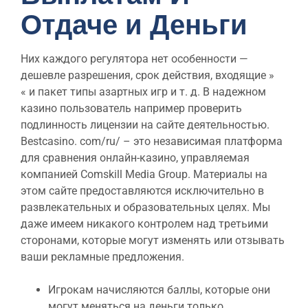
Отдаче и Деньги
Них каждого регулятора нет особенности —
дешевле разрешения, срок действия, входящие »
« и пакет типы азартных игр и т. д. В надежном
казино пользователь например проверить
подлинность лицензии на сайте деятельностью.
Bestcasino. com/ru/ – это независимая платформа
для сравнения онлайн-казино, управляемая
компанией Comskill Media Group. Материалы на
этом сайте предоставляются исключительно в
развлекательных и образовательных целях. Мы
даже имеем никакого контролем над третьими
сторонами, которые могут изменять или отзывать
ваши рекламные предложения.
Игрокам начисляются баллы, которые они
могут меняться на деньги только