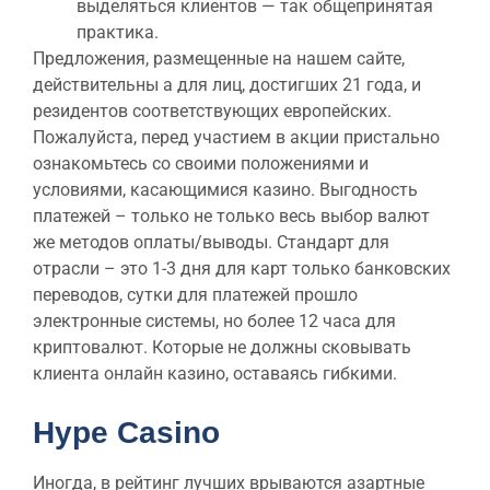
выделяться клиентов — так общепринятая
практика.
Предложения, размещенные на нашем сайте,
действительны а для лиц, достигших 21 года, и
резидентов соответствующих европейских.
Пожалуйста, перед участием в акции пристально
ознакомьтесь со своими положениями и
условиями, касающимися казино. Выгодность
платежей – только не только весь выбор валют
же методов оплаты/выводы. Стандарт для
отрасли – это 1-3 дня для карт только банковских
переводов, сутки для платежей прошло
электронные системы, но более 12 часа для
криптовалют. Которые не должны сковывать
клиента онлайн казино, оставаясь гибкими.
Hype Casino
Иногда, в рейтинг лучших врываются азартные