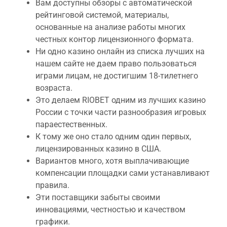
Вам доступны обзоры с автоматической
рейтинговой системой, материалы,
основанные на анализе работы многих
честных контор лицензионного формата.
Ни одно казино онлайн из списка лучших на
нашем сайте не даем право пользоваться
играми лицам, не достигшим 18-тилетнего
возраста.
Это делаем RIOBET одним из лучших казино
России с точки части разнообразия игровых
параестественных.
К тому же оно стало одним один первых,
лицензированных казино в США.
Вариантов много, хотя выплачивающие
компенсации площадки сами устанавливают
правила.
Эти поставщики забыты своими
инновациями, честностью и качеством
графики.