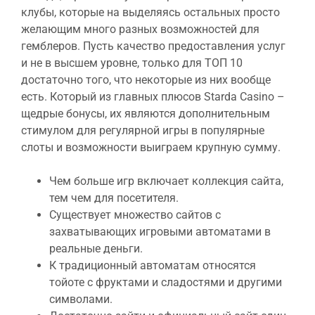
клубы, которые на выделяясь остальных просто
желающим много разных возможностей для
гемблеров. Пусть качество предоставления услуг
и не в высшем уровне, только для ТОП 10
достаточно того, что некоторые из них вообще
есть. Который из главных плюсов Starda Casino –
щедрые бонусы, их являются дополнительным
стимулом для регулярной игры в популярные
слоты и возможности выиграем крупную сумму.
Чем больше игр включает коллекция сайта,
тем чем для посетителя.
Существует множество сайтов с
захватывающих игровыми автоматами в
реальные деньги.
К традиционный автоматам относятся
тойоте с фруктами и сладостями и другими
символами.