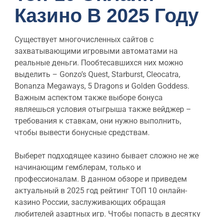
Казино В 2025 Году
Существует многочисленных сайтов с
захватывающими игровыми автоматами на
реальные деньги. Пообтесавшихся них можно
выделить – Gonzo’s Quest, Starburst, Cleoсatra,
Bonanza Megaways, 5 Dragons и Golden Goddess.
Важным аспектом также выборе бонуса
являешься условия отыгрыша также вейджер –
требования к ставкам, они нужно выполнить,
чтобы вывести бонусные средствам.
Выберет подходящее казино бывает сложно не же
начинающим гемблерам, только и
профессионалам. В данном обзоре и приведем
актуальный в 2025 год рейтинг ТОП 10 онлайн-
казино России, заслуживающих обращая
любителей азартных игр. Чтобы попасть в десятку