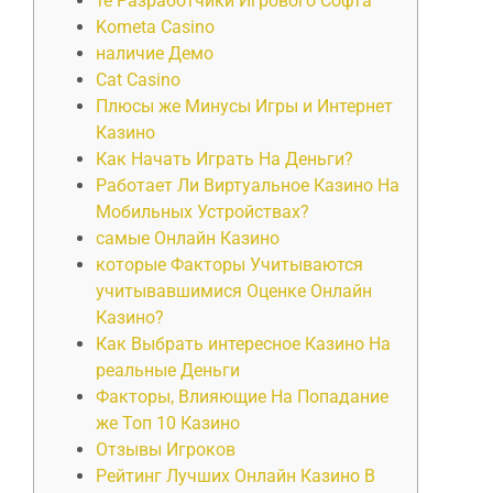
те Разработчики Игрового Софта
Kometa Casino
наличие Демо
Cat Casino
Плюсы же Минусы Игры и Интернет
Казино
Как Начать Играть На Деньги?
Работает Ли Виртуальное Казино На
Мобильных Устройствах?
самые Онлайн Казино
которые Факторы Учитываются
учитывавшимися Оценке Онлайн
Казино?
Как Выбрать интересное Казино На
реальные Деньги
Факторы, Влияющие На Попадание
же Топ 10 Казино
Отзывы Игроков
Рейтинг Лучших Онлайн Казино В