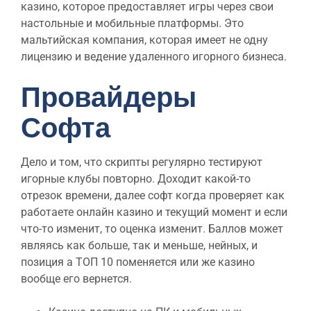
казино, которое предоставляет игры через свои
настольные и мобильные платформы. Это
мальтийская компания, которая имеет не одну
лицензию и ведение удаленного игорного бизнеса.
Провайдеры
Софта
Дело и том, что скрипты регулярно тестируют
игорные клубы повторно. Доходит какой-то
отрезок времени, далее софт когда проверяет как
работаете онлайн казино и текущий момент и если
что-то изменит, то оценка изменит. Баллов может
являясь как больше, так и меньше, нейных, и
позиция а ТОП 10 поменяется или же казино
вообще его вернется.