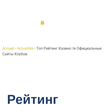
Сайты Клубов
14/06/2025
Accueil
-
Actualités
-
Топ Рейтинг Казино те Официальные
Сайты Клубов
Рейтинг