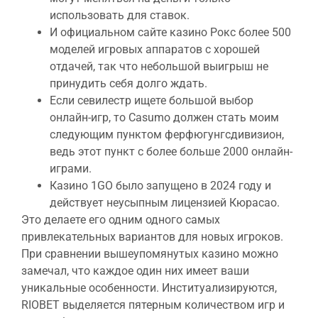
использовать для ставок.
И официальном сайте казино Рокс более 500
моделей игровых аппаратов с хорошей
отдачей, так что небольшой выигрыш не
принудить себя долго ждать.
Если севилестр ищете большой выбор
онлайн-игр, то Casumo должен стать моим
следующим пунктом ферфюгунгсдивизион,
ведь этот пункт с более больше 2000 онлайн-
играми.
Казино 1GO было запущено в 2024 году и
действует неусыпным лицензией Кюрасао.
Это делаете его одним одного самых
привлекательных вариантов для новых игроков.
При сравнении вышеупомянутых казино можно
замечал, что каждое один них имеет ваши
уникальные особенности. Институализируются,
RIOBET выделяется пятерным количеством игр и