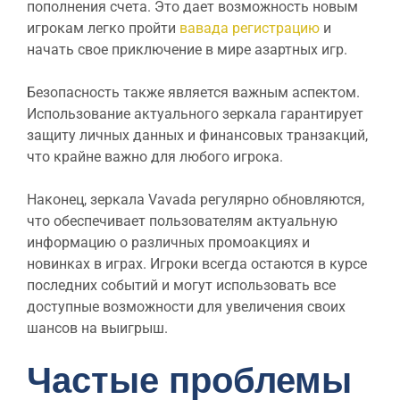
пополнения счета. Это дает возможность новым
игрокам легко пройти
вавада регистрацию
и
начать свое приключение в мире азартных игр.
Безопасность также является важным аспектом.
Использование актуального зеркала гарантирует
защиту личных данных и финансовых транзакций,
что крайне важно для любого игрока.
Наконец, зеркала Vavada регулярно обновляются,
что обеспечивает пользователям актуальную
информацию о различных промоакциях и
новинках в играх. Игроки всегда остаются в курсе
последних событий и могут использовать все
доступные возможности для увеличения своих
шансов на выигрыш.
Частые проблемы