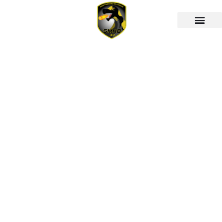
École d’arbitrage
Documents utiles
Vavada Casino