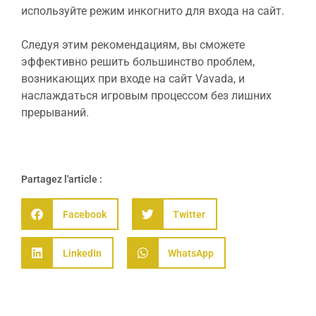
используйте режим инкогнито для входа на сайт.
Следуя этим рекомендациям, вы сможете
эффективно решить большинство проблем,
возникающих при входе на сайт Vavada, и
наслаждаться игровым процессом без лишних
прерываний.
Partagez l'article :
Facebook
Twitter
LinkedIn
WhatsApp