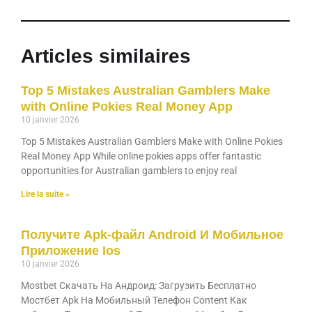
Articles similaires
Top 5 Mistakes Australian Gamblers Make
with Online Pokies Real Money App
10 janvier 2026
Top 5 Mistakes Australian Gamblers Make with Online Pokies
Real Money App While online pokies apps offer fantastic
opportunities for Australian gamblers to enjoy real
Lire la suite »
Получите Apk-файл Android И Мобильное
Приложение Ios
10 janvier 2026
Mostbet Скачать На Андроид: Загрузить Бесплатно
Мостбет Apk На Мобильный Телефон Content Как