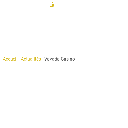
13/02/2023
Accueil
-
Actualités
-
Vavada Casino