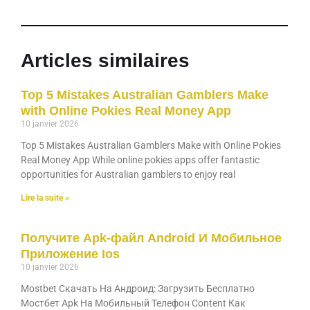
Articles similaires
Top 5 Mistakes Australian Gamblers Make
with Online Pokies Real Money App
10 janvier 2026
Top 5 Mistakes Australian Gamblers Make with Online Pokies
Real Money App While online pokies apps offer fantastic
opportunities for Australian gamblers to enjoy real
Lire la suite »
Получите Apk-файл Android И Мобильное
Приложение Ios
10 janvier 2026
Mostbet Скачать На Андроид: Загрузить Бесплатно
Мостбет Apk На Мобильный Телефон Content Как