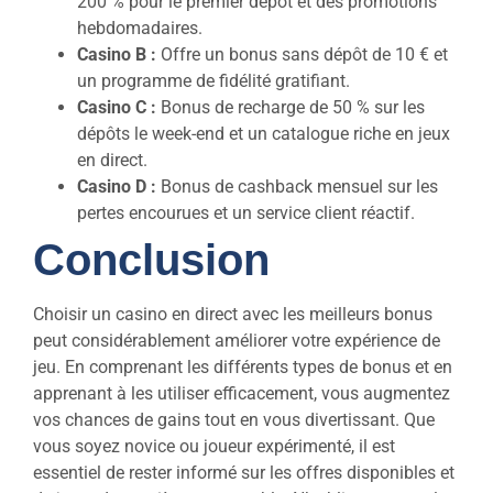
200 % pour le premier dépôt et des promotions
hebdomadaires.
Casino B :
Offre un bonus sans dépôt de 10 € et
un programme de fidélité gratifiant.
Casino C :
Bonus de recharge de 50 % sur les
dépôts le week-end et un catalogue riche en jeux
en direct.
Casino D :
Bonus de cashback mensuel sur les
pertes encourues et un service client réactif.
Conclusion
Choisir un casino en direct avec les meilleurs bonus
peut considérablement améliorer votre expérience de
jeu. En comprenant les différents types de bonus et en
apprenant à les utiliser efficacement, vous augmentez
vos chances de gains tout en vous divertissant. Que
vous soyez novice ou joueur expérimenté, il est
essentiel de rester informé sur les offres disponibles et