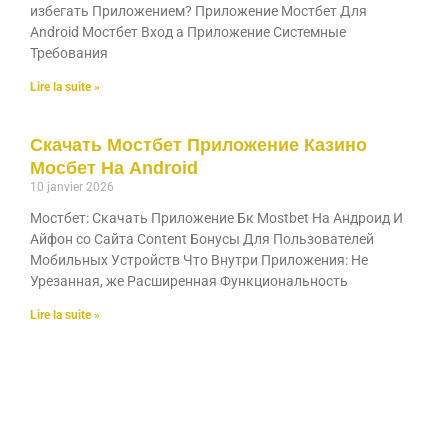
избегать Приложением? Приложение Мостбет Для
Android Мостбет Вход а Приложение Системные
Требования
Lire la suite »
Скачать Мостбет Приложение Казино
Мосбет На Android
10 janvier 2026
Мостбет: Скачать Приложение Бк Mostbet На Андроид И
Айфон со Сайта Content Бонусы Для Пользователей
Мобильных Устройств Что Внутри Приложения: Не
Урезанная, же Расширенная Функциональность
Lire la suite »