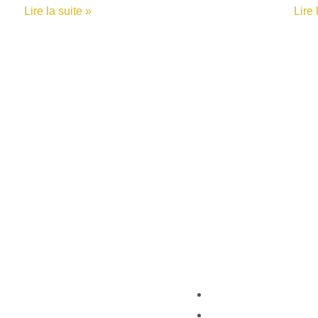
Lire la suite »
Lire 
ez-nous
Informations légal
Facebook
Mentions légales
Instagram
Politique de confident