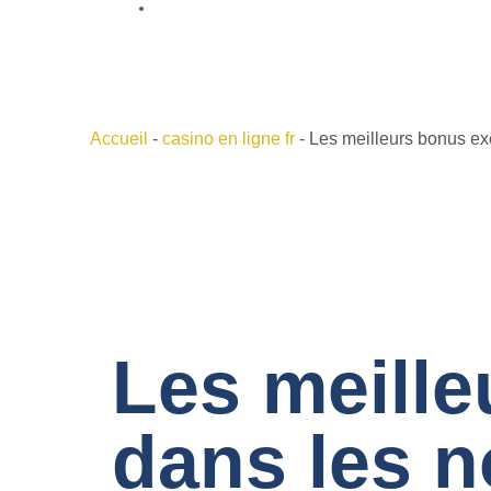
Accueil
-
casino en ligne fr
-
Les meilleurs bonus ex
Les meille
dans les 