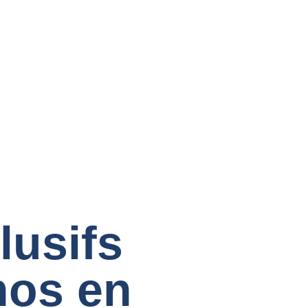
lusifs
nos en