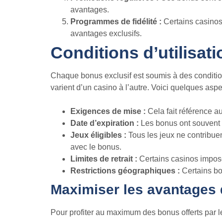
avantages.
Programmes de fidélité :
Certains casinos
avantages exclusifs.
Conditions d’utilisat
Chaque bonus exclusif est soumis à des conditions 
varient d’un casino à l’autre. Voici quelques aspec
Exigences de mise :
Cela fait référence a
Date d’expiration :
Les bonus ont souvent un
Jeux éligibles :
Tous les jeux ne contribue
avec le bonus.
Limites de retrait :
Certains casinos imposen
Restrictions géographiques :
Certains bo
Maximiser les avantages
Pour profiter au maximum des bonus offerts par l