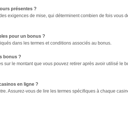
jours présentes ?
 des exigences de mise, qui déterminent combien de fois vous de
ibles pour un bonus ?
diqués dans les termes et conditions associés au bonus.
les bonus ?
s sur le montant que vous pouvez retirer après avoir utilisé le 
 casinos en ligne ?
utre. Assurez-vous de lire les termes spécifiques à chaque casin