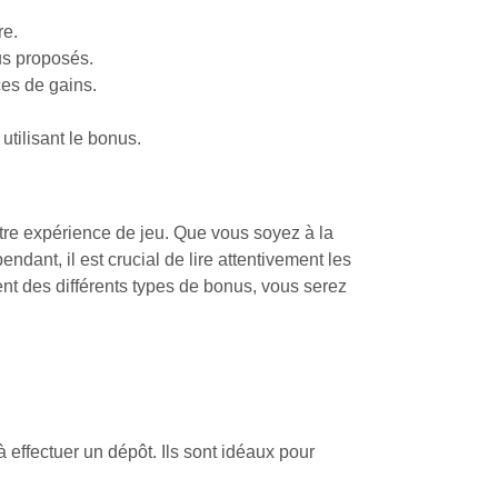
re.
us proposés.
es de gains.
tilisant le bonus.
tre expérience de jeu. Que vous soyez à la
dant, il est crucial de lire attentivement les
ent des différents types de bonus, vous serez
effectuer un dépôt. Ils sont idéaux pour