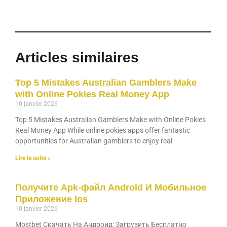
Articles similaires
Top 5 Mistakes Australian Gamblers Make
with Online Pokies Real Money App
10 janvier 2026
Top 5 Mistakes Australian Gamblers Make with Online Pokies
Real Money App While online pokies apps offer fantastic
opportunities for Australian gamblers to enjoy real
Lire la suite »
Получите Apk-файл Android И Мобильное
Приложение Ios
10 janvier 2026
Mostbet Скачать На Андроид: Загрузить Бесплатно