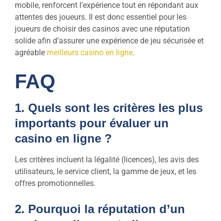
mobile, renforcent l’expérience tout en répondant aux
attentes des joueurs. Il est donc essentiel pour les
joueurs de choisir des casinos avec une réputation
solide afin d’assurer une expérience de jeu sécurisée et
agréable
meilleurs casino en ligne
.
FAQ
1. Quels sont les critères les plus
importants pour évaluer un
casino en ligne ?
Les critères incluent la légalité (licences), les avis des
utilisateurs, le service client, la gamme de jeux, et les
offres promotionnelles.
2. Pourquoi la réputation d’un