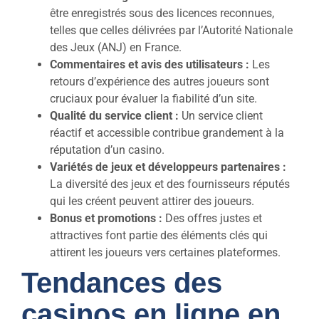
être enregistrés sous des licences reconnues,
telles que celles délivrées par l’Autorité Nationale
des Jeux (ANJ) en France.
Commentaires et avis des utilisateurs :
Les
retours d’expérience des autres joueurs sont
cruciaux pour évaluer la fiabilité d’un site.
Qualité du service client :
Un service client
réactif et accessible contribue grandement à la
réputation d’un casino.
Variétés de jeux et développeurs partenaires :
La diversité des jeux et des fournisseurs réputés
qui les créent peuvent attirer des joueurs.
Bonus et promotions :
Des offres justes et
attractives font partie des éléments clés qui
attirent les joueurs vers certaines plateformes.
Tendances des
casinos en ligne en