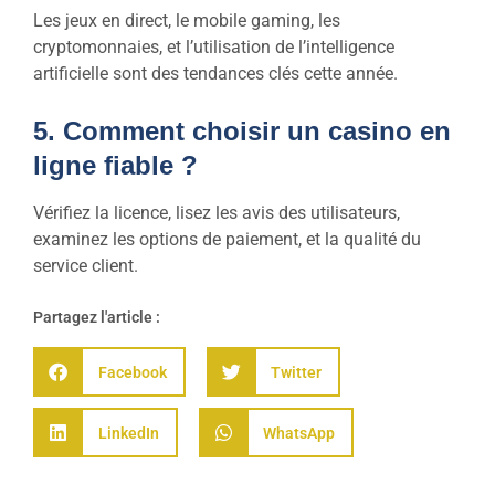
Les jeux en direct, le mobile gaming, les
cryptomonnaies, et l’utilisation de l’intelligence
artificielle sont des tendances clés cette année.
5. Comment choisir un casino en
ligne fiable ?
Vérifiez la licence, lisez les avis des utilisateurs,
examinez les options de paiement, et la qualité du
service client.
Partagez l'article :
Facebook
Twitter
LinkedIn
WhatsApp