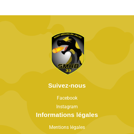
Suivez-nous
Facebook
Instagram
Informations légales
Mentions légales