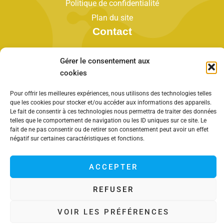
Politique de confidentialité
Plan du site
Contact
Salle Ariane - Allée du Preuilha 33160 Saint
Gérer le consentement aux
Médard en Jalles
cookies
Tel : +(0)33 6 79 96 17 08
contact@smhb.fr
Pour offrir les meilleures expériences, nous utilisons des technologies telles
que les cookies pour stocker et/ou accéder aux informations des appareils.
Contactez-nous
Le fait de consentir à ces technologies nous permettra de traiter des données
telles que le comportement de navigation ou les ID uniques sur ce site. Le
fait de ne pas consentir ou de retirer son consentement peut avoir un effet
négatif sur certaines caractéristiques et fonctions.
Accueil
Actualités
Boutique
ACCEPTER
Copyright © 2023 smhb.fr
- Réalisé par DuoDigital
REFUSER
VOIR LES PRÉFÉRENCES