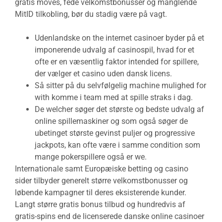
gratis moves, fede velkomstbonusser og manglende
MitID tilkobling, bør du stadig være på vagt.
Udenlandske on the internet casinoer byder på et
imponerende udvalg af casinospil, hvad for et
ofte er en væsentlig faktor intended for spillere,
der vælger et casino uden dansk licens.
Så sitter på du selvfølgelig machine mulighed for
with komme i team med at spille straks i dag.
De welcher søger det største og bedste udvalg af
online spillemaskiner og som også søger de
ubetinget største gevinst puljer og progressive
jackpots, kan ofte være i samme condition som
mange pokerspillere også er we.
Internationale samt Europæiske betting og casino
sider tilbyder generelt større velkomstbonusser og
løbende kampagner til deres eksisterende kunder.
Langt større gratis bonus tilbud og hundredvis af
gratis-spins end de licenserede danske online casinoer