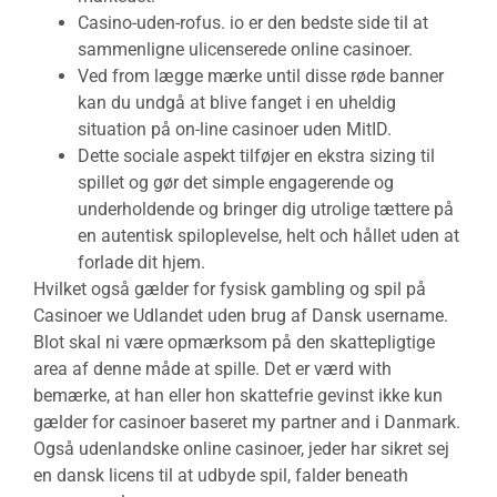
Casino-uden-rofus. io er den bedste side til at
sammenligne ulicenserede online casinoer.
Ved from lægge mærke until disse røde banner
kan du undgå at blive fanget i en uheldig
situation på on-line casinoer uden MitID.
Dette sociale aspekt tilføjer en ekstra sizing til
spillet og gør det simple engagerende og
underholdende og bringer dig utrolige tættere på
en autentisk spiloplevelse, helt och hållet uden at
forlade dit hjem.
Hvilket også gælder for fysisk gambling og spil på
Casinoer we Udlandet uden brug af Dansk username.
Blot skal ni være opmærksom på den skattepligtige
area af denne måde at spille. Det er værd with
bemærke, at han eller hon skattefrie gevinst ikke kun
gælder for casinoer baseret my partner and i Danmark.
Også udenlandske online casinoer, jeder har sikret sej
en dansk licens til at udbyde spil, falder beneath