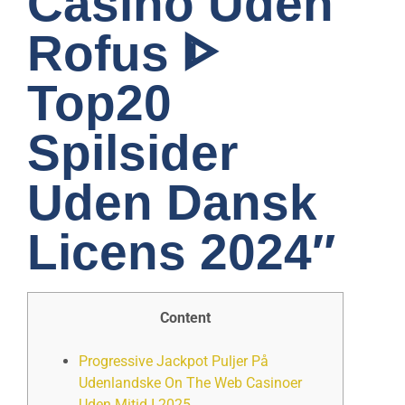
Casino Uden
Rofus ᐈ
Top20
Spilsider
Uden Dansk
Licens 2024″
Content
Progressive Jackpot Puljer På
Udenlandske On The Web Casinoer
Uden Mitid I 2025