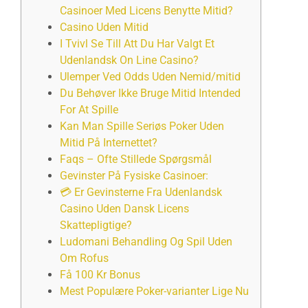
Casinoer Med Licens Benytte Mitid?
Casino Uden Mitid
I Tvivl Se Till Att Du Har Valgt Et
Udenlandsk On Line Casino?
Ulemper Ved Odds Uden Nemid/mitid
Du Behøver Ikke Bruge Mitid Intended
For At Spille
Kan Man Spille Seriøs Poker Uden
Mitid På Internettet?
Faqs – Ofte Stillede Spørgsmål
Gevinster På Fysiske Casinoer:
💳 Er Gevinsterne Fra Udenlandsk
Casino Uden Dansk Licens
Skattepligtige?
Ludomani Behandling Og Spil Uden
Om Rofus
Få 100 Kr Bonus
Mest Populære Poker-varianter Lige Nu