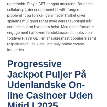
underholdt. Play’n GET er også anerkendt for deres
cellular spil, der er optimeret til with fungere
problemfrit på forskellige enheder, hvilket giver
spillerne mulighed for at nyde deres favoritspil når
som helst samt hvor som helst. Med deres fortsatte
engagement i at levere førsteklasses spiloplevelser
forbliver Play’n GET en af sobre mest populære samt
respekterede udviklere i actually online casino-
industrien.
Progressive
Jackpot Puljer På
Udenlandske On-
line Casinoer Uden
Mitid I 2025