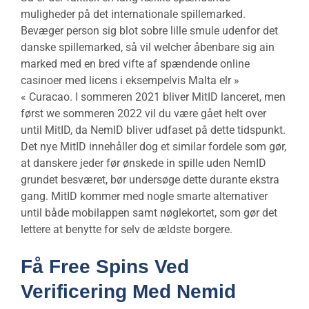
muligheder på det internationale spillemarked.
Bevæger person sig blot sobre lille smule udenfor det
danske spillemarked, så vil welcher åbenbare sig ain
marked med en bred vifte af spændende online
casinoer med licens i eksempelvis Malta elr »
« Curacao. I sommeren 2021 bliver MitID lanceret, men
først we sommeren 2022 vil du være gået helt over
until MitID, da NemID bliver udfaset på dette tidspunkt.
Det nye MitID innehåller dog et similar fordele som gør,
at danskere jeder før ønskede in spille uden NemID
grundet besværet, bør undersøge dette durante ekstra
gang. MitID kommer med nogle smarte alternativer
until både mobilappen samt nøglekortet, som gør det
lettere at benytte for selv de ældste borgere.
Få Free Spins Ved
Verificering Med Nemid