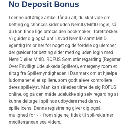
No Deposit Bonus
I denne udførlige artikel får du alt, du skal vide om
betting og chances sider uden NemID/MitID login, så
du kan finde lige præcis den bookmaker i foretrækker.
Vi guider dig også until, hvad NemID samt MitID
egentlig im or her for noget og de fordele og ulemper,
der gælder for betting sider med og uden login med
NemID eller MitID. ROFUS Som står regarding (Register
Over Frivilligt Udelukkede Spillere), emergeny room et
tiltag fra Spillemyndigheden i Danmark om at hjælpe
ludomaner eller spillere, som godt aleve kontrollere
deres spillelyst. Man kan således tilmelde sig ROFUS
online, og på den måde udelukke sig selv regarding at
kunne deltage i spil hos udbydere med dansk
spillelicens. Denne registrering giver dig også
mulighed for » « from sige nej tidak til spil-reklamer
mediterranean sea videre.