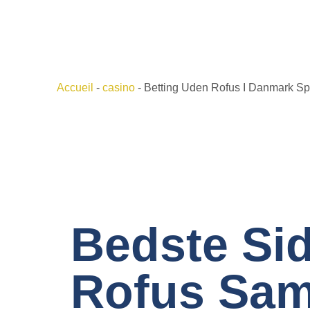
Accueil
-
casino
-
Betting Uden Rofus I Danmark S
Bedste Sid
Rofus Samt