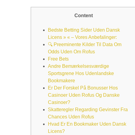
Content
Bedste Betting Sider Uden Dansk
Licens » « – Vores Anbefalinger:
🔍 Preeminente Kilder Til Data Om
Odds Uden Om Rofus
Free Bets
Andre Bemærkelsesværdige
Sportsgrene Hos Udenlandske
Bookmakere
Er Der Forskel På Bonusser Hos
Casinoer Uden Rofus Og Danske
Casinoer?
Skatteregler Regarding Gevinster Fra
Chances Uden Rofus
Hvad Er En Bookmaker Uden Dansk
Licens?