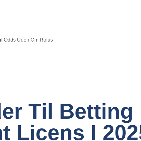
pil Odds Uden Om Rofus
er Til Bettin
 Licens I 202