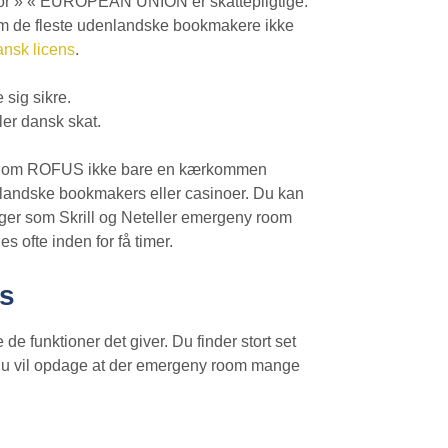
for » « EUROPEAN UNION er skattepligtige.
om de fleste udenlandske bookmakere ikke
nsk licens
.
sig sikre.
ler dansk skat.
uden om ROFUS ikke bare en kærkommen
enlandske bookmakers eller casinoer. Du kan
ebøger som Skrill og Neteller emergeny room
s ofte inden for få timer.
us
e funktioner det giver. Du finder stort set
Du vil opdage at der emergeny room mange