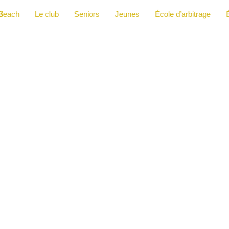
Beach
Le club
Seniors
Jeunes
École d’arbitrage
den Rofus I Da
s Uden Om R
06/12/2025