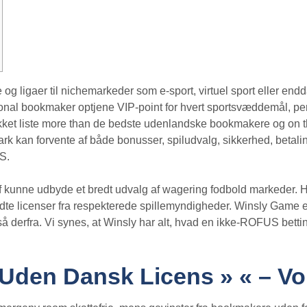
ne og ligaer til nichemarkeder som e-sport, virtuel sport eller e
onal bookmaker optjene VIP-point for hvert sportsvæddemål, per
t liste more than de bedste udenlandske bookmakere og on the 
rk kan forvente af både bonusser, spiludvalg, sikkerhed, beta
S.
af kunne udbyde et bredt udvalg af wagering fodbold markeder. 
dte licenser fra respekterede spillemyndigheder. Winsly Game ej
 derfra. Vi synes, at Winsly har alt, hvad en ikke-ROFUS bettin
 Uden Dansk Licens » « – Vo