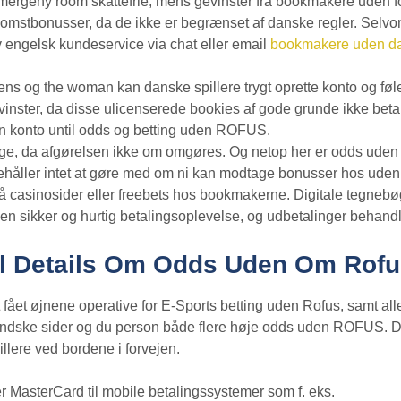
ergeny room skattefrie, mens gevinster fra bookmakere uden 
omstbonusser, da de ikke er begrænset af danske regler. Selv
v engelsk kundeservice via chat eller email
bookmakere uden da
s og the woman kan danske spillere trygt oprette konto og føle 
vinster, da disse ulicenserede bookies af gode grunde ikke beta
 en konto until odds og betting uden ROFUS.
ilbage, da afgørelsen ikke om omgøres. Og netop her er odds 
innehåller intet at gøre med om ni kan modtage bonusser hos ud
ins på casinosider eller freebets hos bookmakerne. Digitale tegn
en sikker og hurtig betalingsoplevelse, og udbetalinger behandle
Til Details Om Odds Uden Om Rof
ået øjnene operative for E-Sports betting uden Rofus, samt alle d
landske sider og du person både flere høje odds uden ROFUS. 
pillere ved bordene i forvejen.
er MasterCard til mobile betalingssystemer som f. eks.