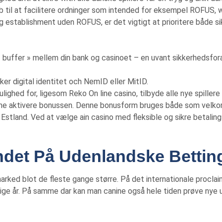
 at facilitere ordninger som intended for eksempel ROFUS, welch
ng establishment uden ROFUS, er det vigtigt at prioritere både s
« buffer » mellem din bank og casinoet – en uvant sikkerhedsfora
er digital identitet och NemID eller MitID.
lighed for, ligesom Reko On line casino, tilbyde alle nye spille
kunne aktivere bonussen. Denne bonusform bruges både som ve
g Estland. Ved at vælge ain casino med fleksible og sikre betalin
ndet På Udenlandske Bettin
rked blot de fleste gange større. På det internationale procla
illige år. På samme dar kan man canine også hele tiden prøve nye