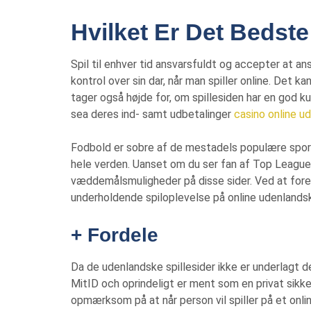
Hvilket Er Det Beds
Spil til enhver tid ansvarsfuldt og accepter at ans
kontrol over sin dar, når man spiller online. Det ka
tager også højde for, om spillesiden har en god 
sea deres ind- samt udbetalinger
casino online u
Fodbold er sobre af de mestadels populære sports
hele verden. Uanset om du ser fan af Top League,
væddemålsmuligheder på disse sider. Ved at fore
underholdende spiloplevelse på online udenlandsk
+ Fordele
Da de udenlandske spillesider ikke er underlagt d
MitID och oprindeligt er ment som en privat sikk
opmærksom på at når person vil spiller på et onl