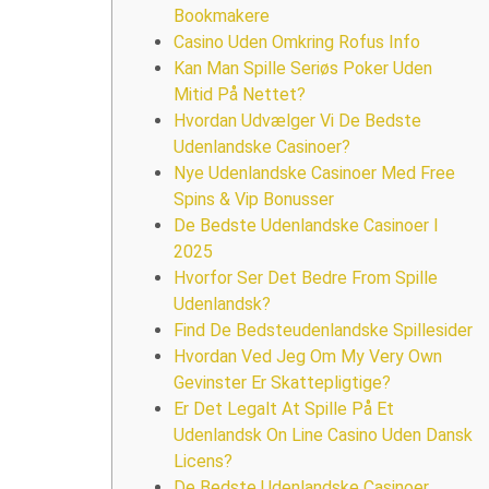
Bookmakere
Casino Uden Omkring Rofus Info
Kan Man Spille Seriøs Poker Uden
Mitid På Nettet?
Hvordan Udvælger Vi De Bedste
Udenlandske Casinoer?
Nye Udenlandske Casinoer Med Free
Spins & Vip Bonusser
De Bedste Udenlandske Casinoer I
2025
Hvorfor Ser Det Bedre From Spille
Udenlandsk?
Find De Bedsteudenlandske Spillesider
Hvordan Ved Jeg Om My Very Own
Gevinster Er Skattepligtige?
Er Det Legalt At Spille På Et
Udenlandsk On Line Casino Uden Dansk
Licens?
De Bedste Udenlandske Casinoer