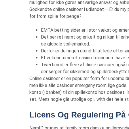
mulighed for ikke gøres ansvarlige ansvar og anbe
Godkendte online casinoer i udlandet – Er du my p
for from spille for penge?
EMTA betting sider er i stor vækst og emer
Det ser ret nemt og enkelt og ni kan til enh
de globale spillemarked.
Derfor er der ingen grund til at lede efter 
Et velrenommeret casino traicionero have en 
Tværtimod er flere af disse casinoer også u
der sørger for sikkerhed og spillerbeskyttel
Online casinoer er en populær form for underhol
men ikke alle casinoer emergeny room lige gode. N
konto (i banken) til din spillekonto hos casinoet.
set. Mens nogle går utrolige op i, with det hele 
Licens Og Regulering På
NemID bruges af family room danske spillemyndighe