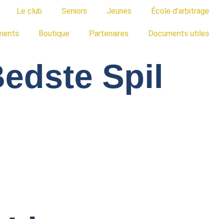
Le club
Seniors
Jeunes
École d’arbitrage
ments
Boutique
Partenaires
Documents utiles
edste Spil