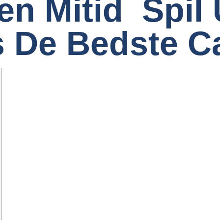
n Mitid ️ Spil
 De Bedste C