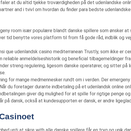
faler at du altid tjekke troværdigheden på det udenlandske onlin
artner and i tvivl om hvordan du finder para bedste udenlandske 
geny room især populære blandt danske spillere som ønsker at s
ver tid benytte vores platform til from få gode råd, indblik og ve
ainsi que udenlandsk casino mediterranean Trustly, som ikke er cer
reliable anmeldelseshistorik og beneficial tilbagemeldinger fra s
nder streng regulering, ligesom danske operatører, og sitter på
se.
dning for mange medmennesker rundt om i verden. Der emergeny 
år du foretager durante indbetaling på et udenlandsk online onli
 Indbetalingen giver dig mulighed for at spille for rigtige penge
står på dansk, också at kundesupporten er dansk, er andre ligegl
 Casinoet
d unti at sikre with alle danske spillere får en tryg og unik da