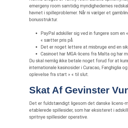
emergeny room samtidig myndighedernes redskab til
havnet i spilleproblemer. Når ni vælger et gambli
bonusstruktur.
PayPal adskiller sig ved in fungere som en 
« sætter pris på.
Det er noget lettere at misbruge end en sikk
Casinoet har MGA-licens fra Malta og har mu
Du skal nemlig ikke betale noget forud for at 
internationale kasinosider i Curacao, Fanghiglia o
oplevelse fra start » « til slut.
Skat Af Gevinster Vu
Det er fuldstændigt ligesom det danske licens-ma
etablerede spillesider, som har eksisteret i adsk
spritnye spillesider operative.