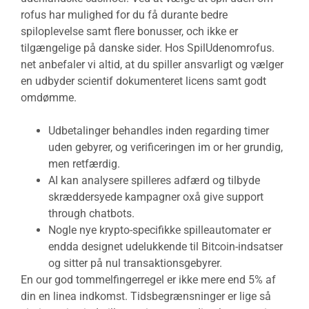
rofus har mulighed for du få durante bedre
spiloplevelse samt flere bonusser, och ikke er
tilgængelige på danske sider. Hos SpilUdenomrofus.
net anbefaler vi altid, at du spiller ansvarligt og vælger
en udbyder scientif dokumenteret licens samt godt
omdømme.
Udbetalinger behandles inden regarding timer
uden gebyrer, og verificeringen im or her grundig,
men retfærdig.
AI kan analysere spilleres adfærd og tilbyde
skræddersyede kampagner oxå give support
through chatbots.
Nogle nye krypto-specifikke spilleautomater er
endda designet udelukkende til Bitcoin-indsatser
og sitter på nul transaktionsgebyrer.
En our god tommelfingerregel er ikke mere end 5% af
din en linea indkomst. Tidsbegrænsninger er lige så