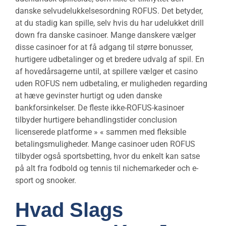
danske selvudelukkelsesordning ROFUS. Det betyder,
at du stadig kan spille, selv hvis du har udelukket drill
down fra danske casinoer. Mange danskere vælger
disse casinoer for at få adgang til større bonusser,
hurtigere udbetalinger og et bredere udvalg af spil. En
af hovedårsagerne until, at spillere vælger et casino
uden ROFUS nem udbetaling, er muligheden regarding
at hæve gevinster hurtigt og uden danske
bankforsinkelser. De fleste ikke-ROFUS-kasinoer
tilbyder hurtigere behandlingstider conclusion
licenserede platforme » « sammen med fleksible
betalingsmuligheder. Mange casinoer uden ROFUS
tilbyder også sportsbetting, hvor du enkelt kan satse
på alt fra fodbold og tennis til nichemarkeder och e-
sport og snooker.
Hvad Slags