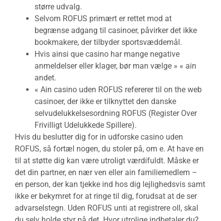
større udvalg.
Selvom ROFUS primært er rettet mod at
begrænse adgang til casinoer, påvirker det ikke
bookmakere, der tilbyder sportsvæddemål.
Hvis ainsi que casino har mange negative
anmeldelser eller klager, bør man vælge » « ain
andet.
« Ain casino uden ROFUS refererer til on the web
casinoer, der ikke er tilknyttet den danske
selvudelukkelsesordning ROFUS (Register Over
Frivilligt Udelukkede Spillere).
Hvis du beslutter dig for in udforske casino uden
ROFUS, så fortæl nogen, du stoler på, om e. At have en
til at støtte dig kan være utroligt værdifuldt. Måske er
det din partner, en nær ven eller ain familiemedlem –
en person, der kan tjekke ind hos dig lejlighedsvis samt
ikke er bekymret for at ringe til dig, forudsat at de ser
advarselstegn. Uden ROFUS unti at registrere oll, skal
du selv holde styr på det. Hvor utrolige indbetaler du?