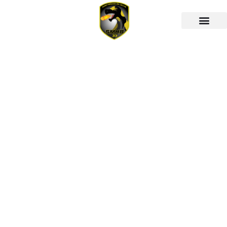
École d’arbitrage
Documents utiles
Casino Uden
Rofus Get De
Bedste Sider &