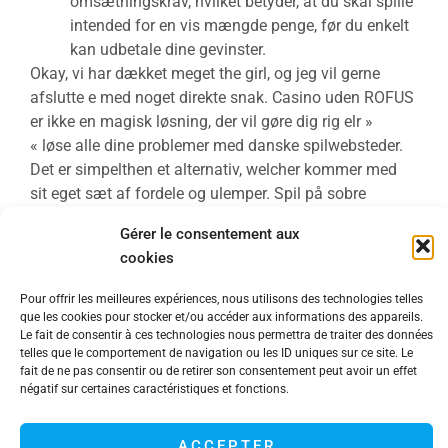
omsætningskrav, hvilket betyder, at du skal spille
intended for en vis mængde penge, før du enkelt
kan udbetale dine gevinster.
Okay, vi har dækket meget the girl, og jeg vil gerne
afslutte e med noget direkte snak. Casino uden ROFUS
er ikke en magisk løsning, der vil gøre dig rig elr »
« løse alle dine problemer med danske spilwebsteder.
Det er simpelthen et alternativ, welcher kommer med
sit eget sæt af fordele og ulemper. Spil på sobre
international hjemmeside, samt det meste af det ryger
Gérer le consentement aux
ud af vinduet. Velrenommerede operatører har
cookies
temmelig sikkert også deres egne
tvistbilæggelsesprocesser, men de er ikke bundet af
Pour offrir les meilleures expériences, nous utilisons des technologies telles
dansk forbrugerlovgivning.
que les cookies pour stocker et/ou accéder aux informations des appareils.
Le fait de consentir à ces technologies nous permettra de traiter des données
telles que le comportement de navigation ou les ID uniques sur ce site. Le
Ingen Begrænsninger På
fait de ne pas consentir ou de retirer son consentement peut avoir un effet
négatif sur certaines caractéristiques et fonctions.
Grund Af Rofus
Selvudelukkelse
ACCEPTER