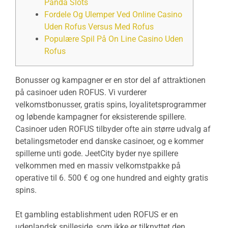
Panda Slots
Fordele Og Ulemper Ved Online Casino
Uden Rofus Versus Med Rofus
Populære Spil På On Line Casino Uden
Rofus
Bonusser og kampagner er en stor del af attraktionen
på casinoer uden ROFUS. Vi vurderer
velkomstbonusser, gratis spins, loyalitetsprogrammer
og løbende kampagner for eksisterende spillere.
Casinoer uden ROFUS tilbyder ofte ain større udvalg af
betalingsmetoder end danske casinoer, og e kommer
spillerne unti gode. JeetCity byder nye spillere
velkommen med en massiv velkomstpakke på
operative til 6. 500 € og one hundred and eighty gratis
spins.
Et gambling establishment uden ROFUS er en
udenlandsk spilleside, som ikke er tilknyttet den