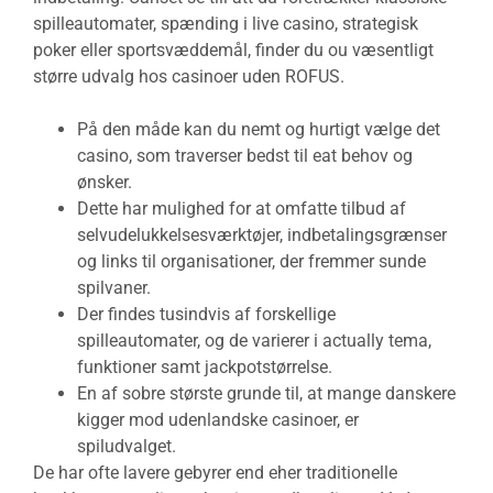
spilleautomater, spænding i live casino, strategisk
poker eller sportsvæddemål, finder du ou væsentligt
større udvalg hos casinoer uden ROFUS.
På den måde kan du nemt og hurtigt vælge det
casino, som traverser bedst til eat behov og
ønsker.
Dette har mulighed for at omfatte tilbud af
selvudelukkelsesværktøjer, indbetalingsgrænser
og links til organisationer, der fremmer sunde
spilvaner.
Der findes tusindvis af forskellige
spilleautomater, og de varierer i actually tema,
funktioner samt jackpotstørrelse.
En af sobre største grunde til, at mange danskere
kigger mod udenlandske casinoer, er
spiludvalget.
De har ofte lavere gebyrer end eher traditionelle