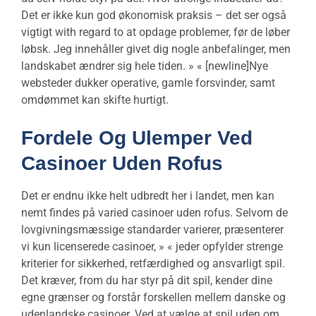
Det er ikke kun god økonomisk praksis – det ser også
vigtigt with regard to at opdage problemer, før de løber
løbsk. Jeg innehåller givet dig nogle anbefalinger, men
landskabet ændrer sig hele tiden. » « [newline]Nye
websteder dukker operative, gamle forsvinder, samt
omdømmet kan skifte hurtigt.
Fordele Og Ulemper Ved
Casinoer Uden Rofus
Det er endnu ikke helt udbredt her i landet, men kan
nemt findes på varied casinoer uden rofus. Selvom de
lovgivningsmæssige standarder varierer, præsenterer
vi kun licenserede casinoer, » « jeder opfylder strenge
kriterier for sikkerhed, retfærdighed og ansvarligt spil.
Det kræver, from du har styr på dit spil, kender dine
egne grænser og forstår forskellen mellem danske og
udenlandske casinoer. Ved at vælge at spil uden om