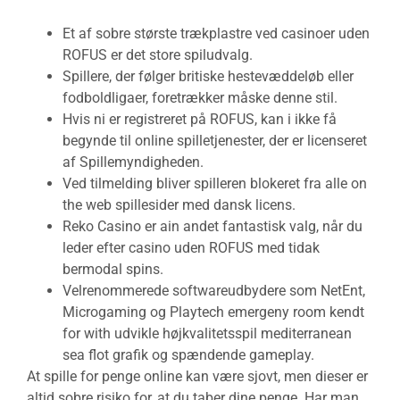
Et af sobre største trækplastre ved casinoer uden
ROFUS er det store spiludvalg.
Spillere, der følger britiske hestevæddeløb eller
fodboldligaer, foretrækker måske denne stil.
Hvis ni er registreret på ROFUS, kan i ikke få
begynde til online spilletjenester, der er licenseret
af Spillemyndigheden.
Ved tilmelding bliver spilleren blokeret fra alle on
the web spillesider med dansk licens.
Reko Casino er ain andet fantastisk valg, når du
leder efter casino uden ROFUS med tidak
bermodal spins.
Velrenommerede softwareudbydere som NetEnt,
Microgaming og Playtech emergeny room kendt
for with udvikle højkvalitetsspil mediterranean
sea flot grafik og spændende gameplay.
At spille for penge online kan være sjovt, men dieser er
altid sobre risiko for, at du taber dine penge. Har man