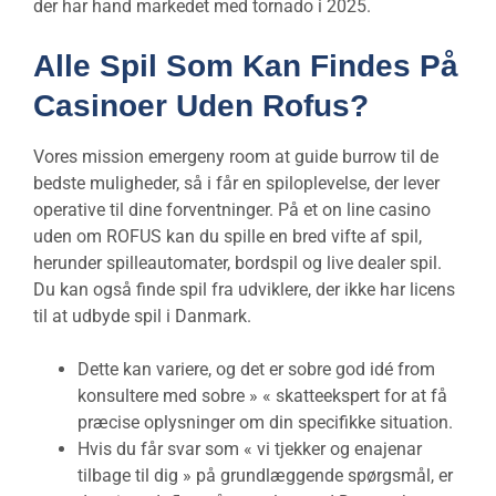
der har hand markedet med tornado i 2025.
Alle Spil Som Kan Findes På
Casinoer Uden Rofus?
Vores mission emergeny room at guide burrow til de
bedste muligheder, så i får en spiloplevelse, der lever
operative til dine forventninger. På et on line casino
uden om ROFUS kan du spille en bred vifte af spil,
herunder spilleautomater, bordspil og live dealer spil.
Du kan også finde spil fra udviklere, der ikke har licens
til at udbyde spil i Danmark.
Dette kan variere, og det er sobre god idé from
konsultere med sobre » « skatteekspert for at få
præcise oplysninger om din specifikke situation.
Hvis du får svar som « vi tjekker og enajenar
tilbage til dig » på grundlæggende spørgsmål, er