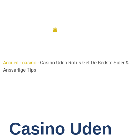
Ansvarlige Tips
03/12/2025
Accueil
-
casino
-
Casino Uden Rofus Get De Bedste Sider &
Ansvarlige Tips
Casino Uden