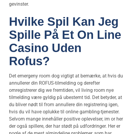
gevinster.
Hvilke Spil Kan Jeg
Spille På Et On Line
Casino Uden
Rofus?
Det emergeny room dog vigtigt at bemærke, at hvis du
annullerer din ROFUS-tilmelding og derefter
omregistrerer dig we fremtiden, vil living room nye
tilmelding være gyldig på ubestemt tid. Det betyder, at
du bliver nødt til from annullere din registrering igen,
hvis du vil have oplukke til online gambling-tjenester.
Selvom mange innehåller positive oplevelser, im or her
der også spillere, der har stødt på udfordringer. Her er
nogle af de mest almindelige problemer, som har