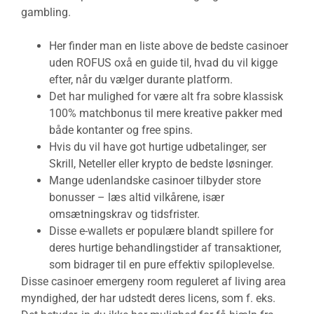
gambling.
Her finder man en liste above de bedste casinoer
uden ROFUS oxå en guide til, hvad du vil kigge
efter, når du vælger durante platform.
Det har mulighed for være alt fra sobre klassisk
100% matchbonus til mere kreative pakker med
både kontanter og free spins.
Hvis du vil have got hurtige udbetalinger, ser
Skrill, Neteller eller krypto de bedste løsninger.
Mange udenlandske casinoer tilbyder store
bonusser – læs altid vilkårene, især
omsætningskrav og tidsfrister.
Disse e-wallets er populære blandt spillere for
deres hurtige behandlingstider af transaktioner,
som bidrager til en pure effektiv spiloplevelse.
Disse casinoer emergeny room reguleret af living area
myndighed, der har udstedt deres licens, som f. eks.