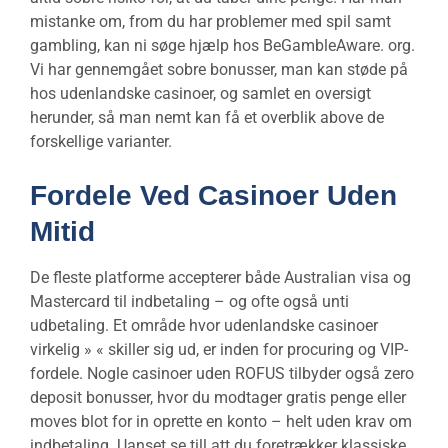
mistanke om, from du har problemer med spil samt
gambling, kan ni søge hjælp hos BeGambleAware. org.
Vi har gennemgået sobre bonusser, man kan støde på
hos udenlandske casinoer, og samlet en oversigt
herunder, så man nemt kan få et overblik above de
forskellige varianter.
Fordele Ved Casinoer Uden
Mitid
De fleste platforme accepterer både Australian visa og
Mastercard til indbetaling – og ofte også unti
udbetaling. Et område hvor udenlandske casinoer
virkelig » « skiller sig ud, er inden for procuring og VIP-
fordele. Nogle casinoer uden ROFUS tilbyder også zero
deposit bonusser, hvor du modtager gratis penge eller
moves blot for in oprette en konto – helt uden krav om
indbetaling. Uanset se till att du foretrækker klassiske