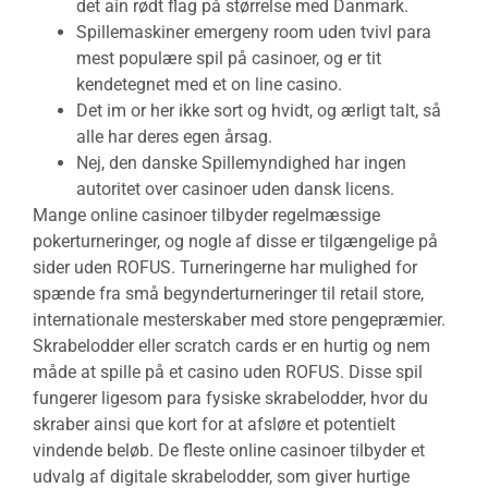
det ain rødt flag på størrelse med Danmark.
Spillemaskiner emergeny room uden tvivl para
mest populære spil på casinoer, og er tit
kendetegnet med et on line casino.
Det im or her ikke sort og hvidt, og ærligt talt, så
alle har deres egen årsag.
Nej, den danske Spillemyndighed har ingen
autoritet over casinoer uden dansk licens.
Mange online casinoer tilbyder regelmæssige
pokerturneringer, og nogle af disse er tilgængelige på
sider uden ROFUS. Turneringerne har mulighed for
spænde fra små begynderturneringer til retail store,
internationale mesterskaber med store pengepræmier.
Skrabelodder eller scratch cards er en hurtig og nem
måde at spille på et casino uden ROFUS. Disse spil
fungerer ligesom para fysiske skrabelodder, hvor du
skraber ainsi que kort for at afsløre et potentielt
vindende beløb. De fleste online casinoer tilbyder et
udvalg af digitale skrabelodder, som giver hurtige