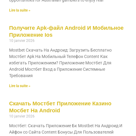
Lire la suite »
Получите Apk-файл Android И Мобильное
Приложение Ios
10 janvier 2026
Mostbet Скачать На Андроид: Загрузить Бесплатно
Мостбет Apk На Мобильный Телефон Content Как
избегать Приложением? Приложение Мостбет Для
Android Мостбет Вход а Приложение Системные
Требования
Lire la suite »
Скачать Мостбет Приложение Казино
Мосбет На Android
10 janvier 2026
Мостбет: Скачать Приложение Бк Mostbet На Андроид И
Айфон со Сайта Content Бонусы Для Пользователей