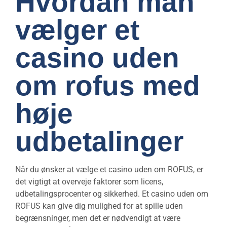
Hvordan man
vælger et
casino uden
om rofus med
høje
udbetalinger
Når du ønsker at vælge et casino uden om ROFUS, er
det vigtigt at overveje faktorer som licens,
udbetalingsprocenter og sikkerhed. Et casino uden om
ROFUS kan give dig mulighed for at spille uden
begrænsninger, men det er nødvendigt at være