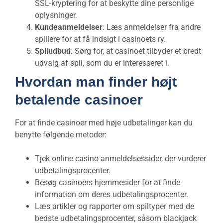
SSL-kryptering for at beskytte dine personlige
oplysninger.
Kundeanmeldelser
: Læs anmeldelser fra andre
spillere for at få indsigt i casinoets ry.
Spiludbud
: Sørg for, at casinoet tilbyder et bredt
udvalg af spil, som du er interesseret i.
Hvordan man finder højt
betalende casinoer
For at finde casinoer med høje udbetalinger kan du
benytte følgende metoder:
Tjek online casino anmeldelsessider, der vurderer
udbetalingsprocenter.
Besøg casinoers hjemmesider for at finde
information om deres udbetalingsprocenter.
Læs artikler og rapporter om spiltyper med de
bedste udbetalingsprocenter, såsom blackjack