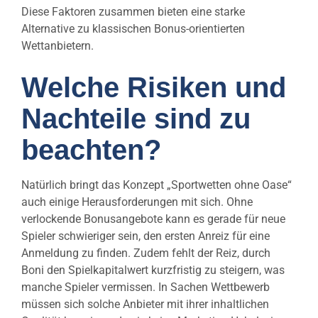
Diese Faktoren zusammen bieten eine starke
Alternative zu klassischen Bonus-orientierten
Wettanbietern.
Welche Risiken und
Nachteile sind zu
beachten?
Natürlich bringt das Konzept „Sportwetten ohne Oase“
auch einige Herausforderungen mit sich. Ohne
verlockende Bonusangebote kann es gerade für neue
Spieler schwieriger sein, den ersten Anreiz für eine
Anmeldung zu finden. Zudem fehlt der Reiz, durch
Boni den Spielkapitalwert kurzfristig zu steigern, was
manche Spieler vermissen. In Sachen Wettbewerb
müssen sich solche Anbieter mit ihrer inhaltlichen