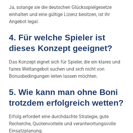
Ja, solange sie die deutschen Glücksspielgesetze
einhalten und eine gültige Lizenz besitzen, ist ihr
Angebot legal.
4. Für welche Spieler ist
dieses Konzept geeignet?
Das Konzept eignet sich für Spieler, die ein klares und
faires Wettangebot suchen und sich nicht von
Bonusbedingungen leiten lassen möchten.
5. Wie kann man ohne Boni
trotzdem erfolgreich wetten?
Erfolg erfordert eine durchdachte Strategie, gute
Recherche, Quotenvorteile und verantwortungsvolle
Einsatzplanung.