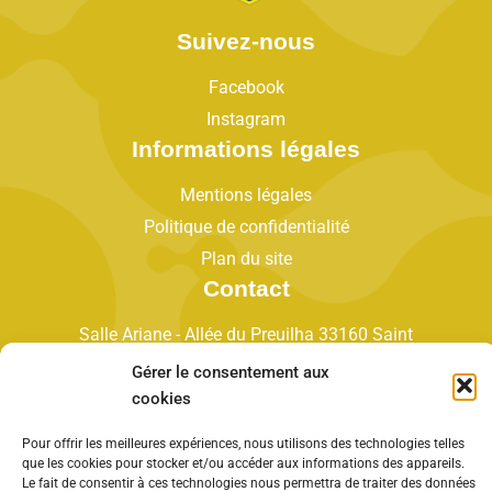
Suivez-nous
Facebook
Instagram
Informations légales
Mentions légales
Politique de confidentialité
Plan du site
Contact
Salle Ariane - Allée du Preuilha 33160 Saint
Médard en Jalles
Gérer le consentement aux
Tel : +(0)33 6 79 96 17 08
cookies
contact@smhb.fr
Pour offrir les meilleures expériences, nous utilisons des technologies telles
Contactez-nous
que les cookies pour stocker et/ou accéder aux informations des appareils.
Le fait de consentir à ces technologies nous permettra de traiter des données