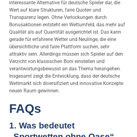
interessante Alternative für deutsche Spieler dar, die
Wert auf klare Strukturen, faire Quoten und
Transparenz legen. Ohne Verlockungen durch
Bonusaktionen entsteht ein Wettumfeld, das mehr auf
Qualität als auf Quantität ausgerichtet ist. Das kann
gerade für erfahrene Wetter und Neulinge, die eine
übersichtliche und faire Plattform suchen, sehr
attraktiv sein. Allerdings müssen sich Spieler auf den
Verzicht von klassischen Boni einstellen und
verantwortungsbewusst an das Thema herangehen.
Insgesamt zeigt die Entwicklung, dass der deutsche
Wettmarkt sich diversifiziert und innovative Konzepte
neuen Raum gewinnen.
FAQs
1. Was bedeutet
„Sportwetten ohne Oase“