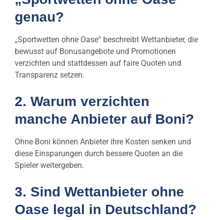
genau?
„Sportwetten ohne Oase“ beschreibt Wettanbieter, die
bewusst auf Bonusangebote und Promotionen
verzichten und stattdessen auf faire Quoten und
Transparenz setzen.
2. Warum verzichten
manche Anbieter auf Boni?
Ohne Boni können Anbieter ihre Kosten senken und
diese Einsparungen durch bessere Quoten an die
Spieler weitergeben.
3. Sind Wettanbieter ohne
Oase legal in Deutschland?