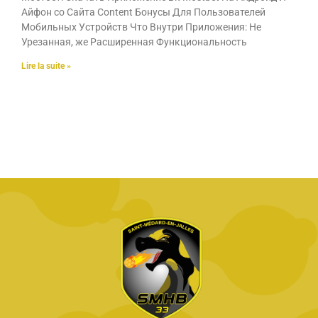
Айфон со Сайта Content Бонусы Для Пользователей
Мобильных Устройств Что Внутри Приложения: Не
Урезанная, же Расширенная Функциональность
Lire la suite »