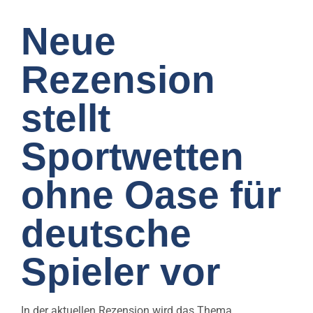
Neue
Rezension
stellt
Sportwetten
ohne Oase für
deutsche
Spieler vor
In der aktuellen Rezension wird das Thema