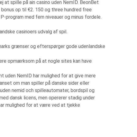
r ej at spille på ain casino uden NemID. BeonBet
% bonus op til €2. 150 og three hundred free
VIP-program med fem niveauer og minus fordele.
andske casinoers udvalg af spil.
anmarks grænser og efterspørger gode udenlandske
 være opmærksom på at nogle sites kan have
ent uden NemID har mulighed for at give mere
– uanset om man spiller på danske sider eller
 uden nemid och spilleautomater, bordspil og
 med dansk licens, men opererer stadig under
 har mulighed for at være ved at tjekke