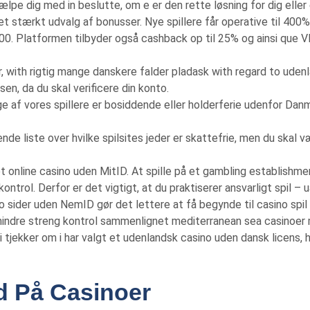
jælpe dig med in beslutte, om e er den rette løsning for dig elle
et stærkt udvalg af bonusser. Nye spillere får operative til 400
00. Platformen tilbyder også cashback op til 25% og ainsi que 
r, with rigtig mange danskere falder pladask with regard to udenl
en, da du skal verificere din konto.
nge af vores spillere er bosiddende eller holderferie udenfor D
de liste over hvilke spilsites jeder er skattefrie, men du skal
 online casino uden MitID. At spille på et gambling establishm
vkontrol. Derfor er det vigtigt, at du praktiserer ansvarligt spil 
sider uden NemID gør det lettere at få begynde til casino spil
og mindre streng kontrol sammenlignet mediterranean sea casinoer
n i tjekker om i har valgt et udenlandsk casino uden dansk licens,
id På Casinoer