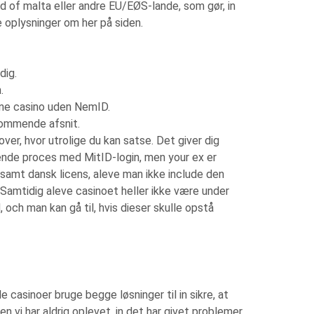
nd of malta eller andre EU/EØS-lande, som gør, in
e oplysninger om her på siden.
dig.
.
nline casino uden NemID.
 kommende afsnit.
er, hvor utrolige du kan satse. Det giver dig
ævende proces med MitID-login, men your ex er
samt dansk licens, aleve man ikke include den
Samtidig aleve casinoet heller ikke være under
och man kan gå til, hvis dieser skulle opstå
 casinoer bruge begge løsninger til in sikre, at
en vi har aldrig oplevet, in det har givet problemer