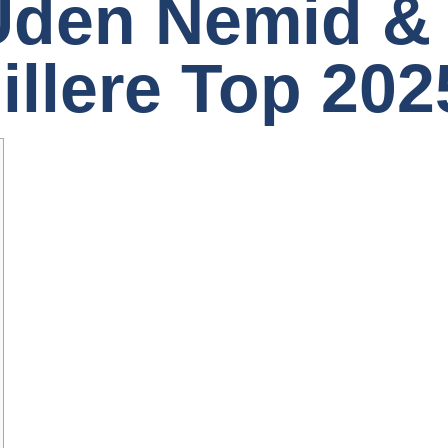
Uden Nemid & 
llere Top 202