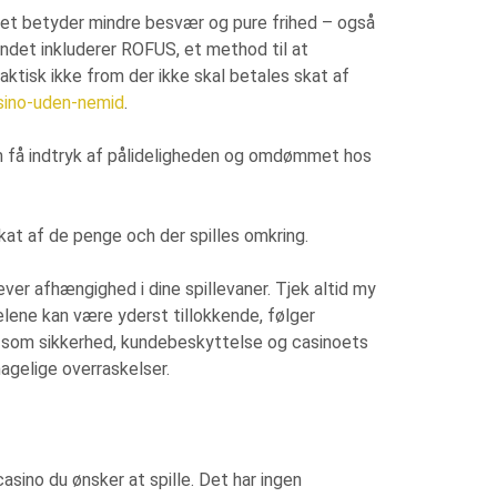
ilket betyder mindre besvær og pure frihed – også
ndet inkluderer ROFUS, et method til at
ktisk ikke from der ikke skal betales skat af
sino-uden-nemid
.
om få indtryk af pålideligheden og omdømmet hos
at af de penge och der spilles omkring.
 afhængighed i dine spillevaner. Tjek altid my
delene kan være yderst tillokkende, følger
r som sikkerhed, kundebeskyttelse og casinoets
hagelige overraskelser.
sino du ønsker at spille. Det har ingen