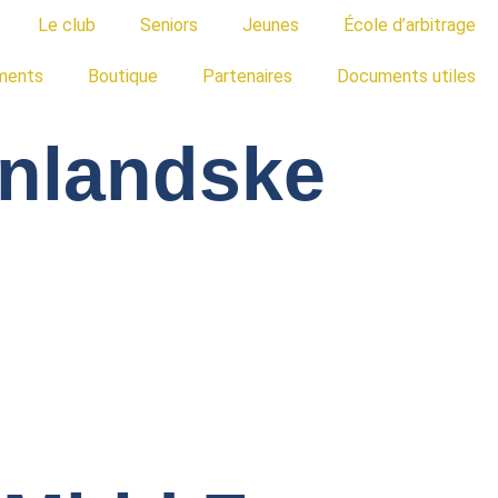
Le club
Seniors
Jeunes
École d’arbitrage
ments
Boutique
Partenaires
Documents utiles
enlandske