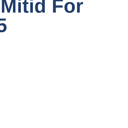
Mitid For
5